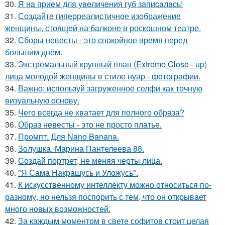
30.
Я нa пpиeм для увeличeния губ зaпиcaлacь!
31.
Создайте гиперреалистичное изображение
женщины, стоящей на балконе в роскошном театре.
32.
Сборы невесты - это спокойное время перед
большим днём.
33.
Экстремальный крупный план (Extreme Close - up)
лица молодой женщины в стиле нуар - фотографии.
34.
Важно: используй загруженное селфи как точную
визуальную основу.
35.
Чего всегда не хватает для полного образа?
36.
Образ невесты - это не просто платье.
37.
Промпт. Для Nano Banana.
38.
Золушка. Марина Пантелеева 88.
39.
Создай портрет, не меняя черты лица.
40.
"Я Сама Накрашусь и Уложусь".
41.
К искусственному интеллекту можно относиться по-
разному, но нельзя поспорить с тем, что он открывает
много новых возможностей.
42.
За каждым моментом в свете софитов стоит целая