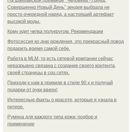
На шанхайской премьере "Человека - Паука:
Совершенно Новый День" зендея выбрала не
просто очередной наряд, а настоящий артефакт
высокой моды.
Кому идет челка полукругом. Рекомендации
Фотосессия ко дню рождения, это прекрасный повод
подарить время самой себе.
Работа в MLM, то есть сетевой компании сейчас
неразрывно связана с создание своего контента,
своей страницы в соц сетях.
Приходи к нам в прикиде в стиле 90 х и получай
подарки от руки вверх!
Интересные факты о красоте, которые я узнала в
питере.
Румяна для каждого типа кожи: подбор и
применение