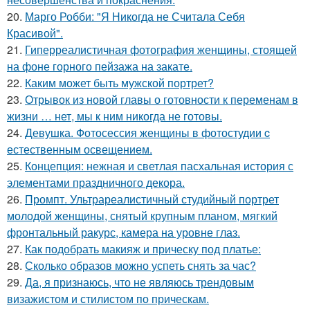
20.
Марго Робби: "Я Никогда не Считала Себя
Красивой".
21.
Гиперреалистичная фотография женщины, стоящей
на фоне горного пейзажа на закате.
22.
Каким может быть мужской портрет?
23.
Отрывок из новой главы о готовности к переменам в
жизни … нет, мы к ним никогда не готовы.
24.
Девушка. Фотосессия женщины в фотостудии c
естественным освещением.
25.
Концепция: нежная и светлая пасхальная история с
элементами праздничного декора.
26.
Промпт. Ультрареалистичный студийный портрет
молодой женщины, снятый крупным планом, мягкий
фронтальный ракурс, камера на уровне глаз.
27.
Как подобрать макияж и прическу под платье:
28.
Сколько образов можно успеть снять за час?
29.
Да, я признаюсь, что не являюсь трендовым
визажистом и стилистом по прическам.