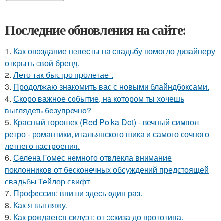
Последние обновления на сайте:
1.
Как опоздание невесты на свадьбу помогло дизайнеру
открыть свой бренд.
2.
Лето так быстро пролетает.
3.
Продолжаю знакомить вас с новыми блайндбоксами.
4.
Скоро важное событие, на котором ты хочешь
выглядеть безупречно?
5.
Красный горошек (Red Polka Dot) - вечный символ
ретро - романтики, итальянского шика и самого сочного
летнего настроения.
6.
Селена Гомес немного отвлекла внимание
поклонников от бесконечных обсуждений предстоящей
свадьбы Тейлор свифт.
7.
Профессия: впиши здесь один раз.
8.
Как я выгляжу.
9.
Как рождается силуэт: от эскиза до прототипа.