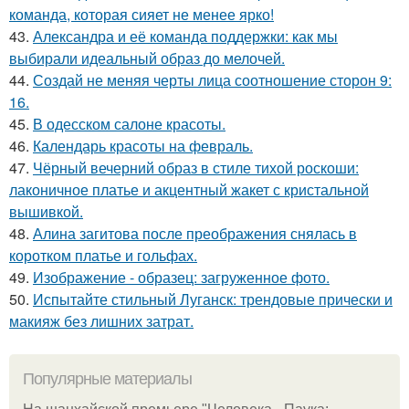
команда, которая сияет не менее ярко!
43.
Александра и её команда поддержки: как мы
выбирали идеальный образ до мелочей.
44.
Создай не меняя черты лица соотношение сторон 9:
16.
45.
В одесском салоне красоты.
46.
Календарь красоты на февраль.
47.
Чёрный вечерний образ в стиле тихой роскоши:
лаконичное платье и акцентный жакет с кристальной
вышивкой.
48.
Алина загитова после преображения снялась в
коротком платье и гольфах.
49.
Изображение - образец: загруженное фото.
50.
Испытайте стильный Луганск: трендовые прически и
макияж без лишних затрат.
Популярные материалы