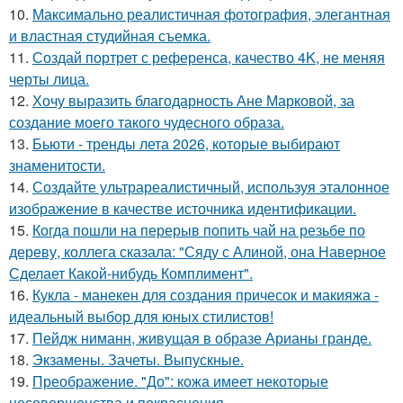
10.
Максимально реалистичная фотография, элегантная
и властная студийная съемка.
11.
Создай портрет с референса, качество 4K, не меняя
черты лица.
12.
Хочу выразить благодарность Ане Марковой, за
создание моего такого чудесного образа.
13.
Бьюти - тренды лета 2026, которые выбирают
знаменитости.
14.
Создайте ультрареалистичный, используя эталонное
изображение в качестве источника идентификации.
15.
Когда пошли на перерыв попить чай на резьбе по
дереву, коллега сказала: "Сяду с Алиной, она Наверное
Сделает Какой-нибудь Комплимент".
16.
Кукла - манекен для создания причесок и макияжа -
идеальный выбор для юных стилистов!
17.
Пейдж ниманн, живущая в образе Арианы гранде.
18.
Экзамены. Зачеты. Выпускные.
19.
Преображение. "До": кожа имеет некоторые
несовершенства и покраснения.