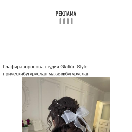
Глафираворонова студия Glafira_Style
прическибугуруслан макияжбугуруслан