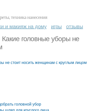
реты, техника нанесения
ки и макияж на дому
игры
отзывы
. Какие головные уборы не
м
оры не стоит носить женщинам с круглым лицом
добрать головной убор
мы шляп для круглого лица