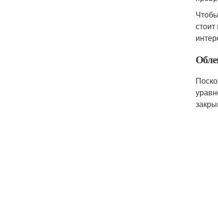
Чтобы
стоит
интер
Обле
Поско
уравн
закры