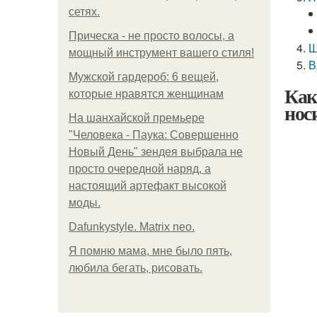
сетях.
Прическа - не просто волосы, а
Ш
мощный инструмент вашего стиля!
В
Мужской гардероб: 6 вещей,
Как
которые нравятся женщинам
нос
На шанхайской премьере
"Человека - Паука: Совершенно
Новый День" зендея выбрала не
просто очередной наряд, а
настоящий артефакт высокой
моды.
Dafunkystyle. Matrix neo.
Я помню мама, мне было пять,
любила бегать, рисовать.