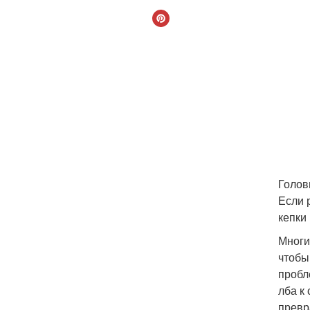
Голов
Если 
кепки
Многи
чтобы
пробл
лба к
превр