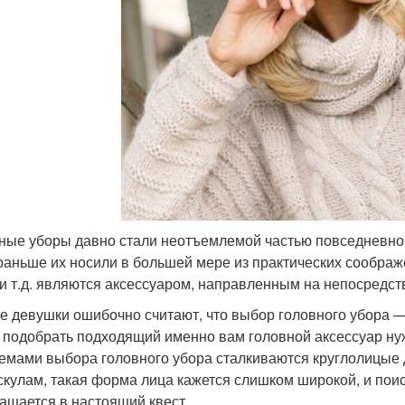
ные уборы давно стали неотъемлемой частью повседневной
раньше их носили в большей мере из практических соображ
 и т.д. являются аксессуаром, направленным на непосредст
е девушки ошибочно считают, что выбор головного убора — э
 подобрать подходящий именно вам головной аксессуар ну
емами выбора головного убора сталкиваются круглолицые 
 скулам, такая форма лица кажется слишком широкой, и по
ащается в настоящий квест.