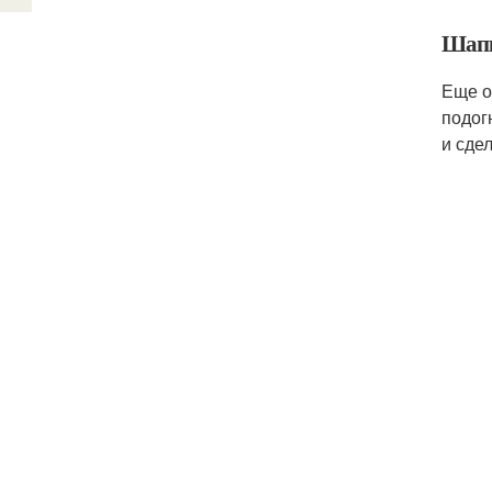
Шап
Еще о
подог
и сдел