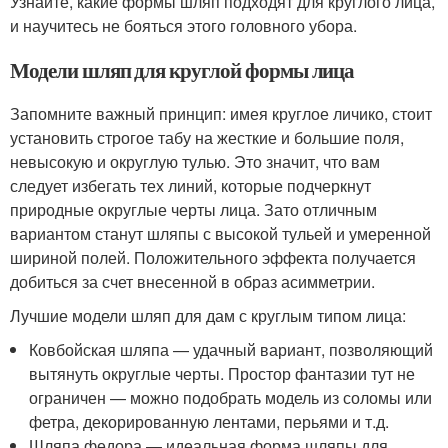
Узнайте, какие формы шляп подходят для круглого лица,
и научитесь не бояться этого головного убора.
Модели шляп для круглой формы лица
Запомните важный принцип: имея круглое личико, стоит
установить строгое табу на жесткие и большие поля,
невысокую и округлую тулью. Это значит, что вам
следует избегать тех линий, которые подчеркнут
природные округлые черты лица. Зато отличным
вариантом станут шляпы с высокой тульей и умеренной
шириной полей. Положительного эффекта получается
добиться за счет внесенной в образ асимметрии.
Лучшие модели шляп для дам с круглым типом лица:
Ковбойская шляпа — удачный вариант, позволяющий
вытянуть округлые черты. Простор фантазии тут не
ограничен — можно подобрать модель из соломы или
фетра, декорированную лентами, перьями и т.д.
Шляпа федора — идеальная форма шляпы для