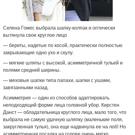
Селена Гомес выбрала шапку-колпак и оптически
вытянула свое круглое лицо
— береты, надетые по косой, практически полностью
закрывающие одно ухо и скулу.
— мягкие шляпы с высокой, асимметричной тульей и
полями средней ширины.
— меховые шапки типа папахи, шапки с ушами,
завязанными назад.
Асимметрия — один из способов адаптировать
неподходящий форме лица головной убор. Кирстен
Данст — обладательница круглого лица, мало того, что
выбрала не самую удачную шляпку (маленькие поля,
закругленная тулья), она еще надвинула ее на лоб! Но
асимметричная посадка на голове очень мягко