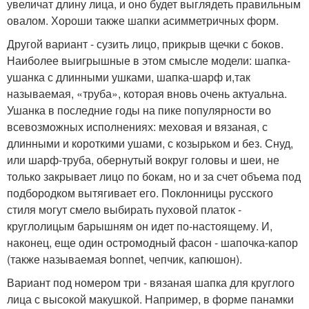
увеличат длину лица, и оно будет выглядеть правильным
овалом. Хороши также шапки асимметричных форм.
Другой вариант - сузить лицо, прикрыв щечки с боков.
Наиболее выигрышные в этом смысле модели: шапка-
ушанка с длинными ушками, шапка-шарф и,так
называемая, «труба», которая вновь очень актуальна.
Ушанка в последние годы на пике популярности во
всевозможных исполнениях: меховая и вязаная, с
длинными и короткими ушами, с козырьком и без. Снуд,
или шарф-труба, обернутый вокруг головы и шеи, не
только закрывает лицо по бокам, но и за счет объема под
подбородком вытягивает его. Поклонницы русского
стиля могут смело выбирать пуховой платок -
круглолицым барышням он идет по-настоящему. И,
наконец, еще один остромодный фасон - шапочка-капор
(также называемая bonnet, чепчик, капюшон).
Вариант под номером три - вязаная шапка для круглого
лица с высокой макушкой. Например, в форме панамки