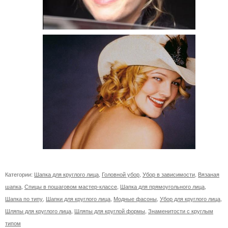
Категории:
Шапка для круглого лица
,
Головной убор
,
Убор в зависимости
,
Вязаная
шапка
,
Спицы в пошаговом мастер-классе
,
Шапка для прямоугольного лица
,
Шапка по типу
,
Шапки для круглого лица
,
Модные фасоны
,
Убор для круглого лица
,
Шляпы для круглого лица
,
Шляпы для круглой формы
,
Знаменитости с круглым
типом