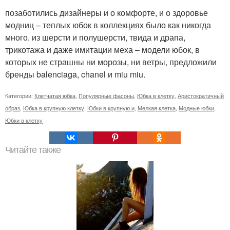
позаботились дизайнеры и о комфорте, и о здоровье
модниц – теплых юбок в коллекциях было как никогда
много. из шерсти и полушерсти, твида и драпа,
трикотажа и даже имитации меха – модели юбок, в
которых не страшны ни морозы, ни ветры, предложили
бренды balenciaga, chanel и miu miu.
Категории:
Клетчатая юбка
,
Популярные фасоны
,
Юбка в клетку
,
Аристократичный
образ
,
Юбка в крупную клетку
,
Юбки в крупную и
,
Мелкая клетка
,
Модные юбки
,
Юбки в клетку
Читайте также