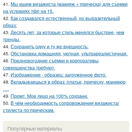
41.
Мы ищем визажиста (макияж + прическа) для съемки
на условиях тфп на 15.
42.
Как создавался естественный, но выразительный
образ:
43.
Десять лет, за которые стиль менялся быстрее, чем
тренды.
44.
Сохранить одну и ту же внешность:
45.
Обстановка домашняя, уютная, ультрареалистичная.
46.
Предновогодние съёмки и корпоративы
совершенства требуют.
47.
Изображение - образец: загруженное фото.
48.
Вкладываешься в образ: платье, прическу, маникюр
….
49.
Промт. Мое лицо на 100% сохрани.
50.
В чём необходимость сопровождения визажиста/
стилиста по прическам.
Популярные материалы