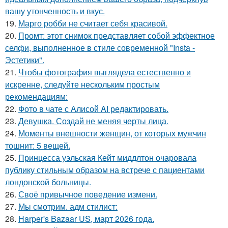
вашу утонченность и вкус.
19.
Марго робби не считает себя красивой.
20.
Промт: этот снимок представляет собой эффектное
селфи, выполненное в стиле современной "Insta -
Эстетики".
21.
Чтобы фотография выглядела естественно и
искренне, следуйте нескольким простым
рекомендациям:
22.
Фото в чате с Алисой AI редактировать.
23.
Девушка. Создай не меняя черты лица.
24.
Моменты внешности женщин, от которых мужчин
тошнит: 5 вещей.
25.
Принцесса уэльская Кейт миддлтон очаровала
публику стильным образом на встрече с пациентами
лондонской больницы.
26.
Своё привычное поведение измени.
27.
Мы смотрим. адм стилист:
28.
Harper's Bazaar US, март 2026 года.