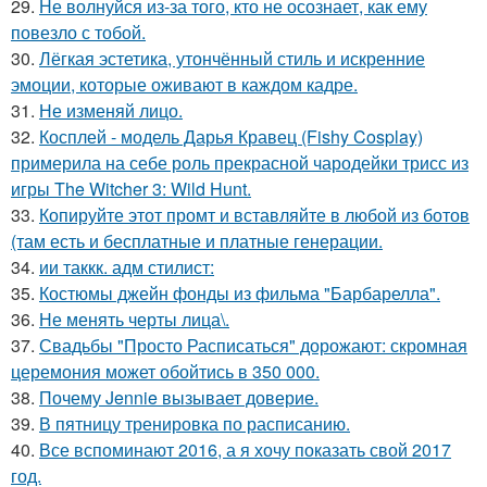
29.
Не волнуйся из-за того, кто не осознает, как ему
повезло с тобой.
30.
Лёгкая эстетика, утончённый стиль и искренние
эмоции, которые оживают в каждом кадре.
31.
Не изменяй лицо.
32.
Косплей - модель Дарья Кравец (Fishy Cosplay)
примерила на себе роль прекрасной чародейки трисс из
игры The Witcher 3: Wild Hunt.
33.
Копируйте этот промт и вставляйте в любой из ботов
(там есть и бесплатные и платные генерации.
34.
ии таккк. адм стилист:
35.
Костюмы джейн фонды из фильма "Барбарелла".
36.
Не менять черты лица\.
37.
Свадьбы "Просто Расписаться" дорожают: скромная
церемония может обойтись в 350 000.
38.
Почему Jennie вызывает доверие.
39.
В пятницу тренировка по расписанию.
40.
Все вспоминают 2016, а я хочу показать свой 2017
год.