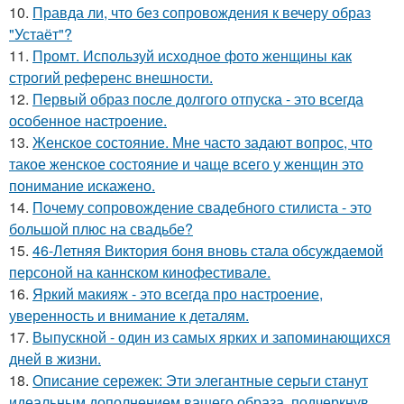
10.
Правда ли, что без сопровождения к вечеру образ
"Устаёт"?
11.
Промт. Используй исходное фото женщины как
строгий референс внешности.
12.
Первый образ после долгого отпуска - это всегда
особенное настроение.
13.
Женское состояние. Мне часто задают вопрос, что
такое женское состояние и чаще всего у женщин это
понимание искажено.
14.
Почему сопровождение свадебного стилиста - это
большой плюс на свадьбе?
15.
46-Летняя Виктория боня вновь стала обсуждаемой
персоной на каннском кинофестивале.
16.
Яркий макияж - это всегда про настроение,
уверенность и внимание к деталям.
17.
Выпускной - один из самых ярких и запоминающихся
дней в жизни.
18.
Описание сережек: Эти элегантные серьги станут
идеальным дополнением вашего образа, подчеркнув