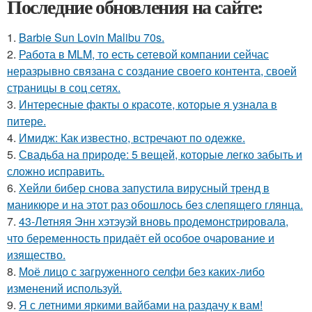
Последние обновления на сайте:
1.
Barbie Sun Lovin Malibu 70s.
2.
Работа в MLM, то есть сетевой компании сейчас
неразрывно связана с создание своего контента, своей
страницы в соц сетях.
3.
Интересные факты о красоте, которые я узнала в
питере.
4.
Имидж: Как известно, встречают по одежке.
5.
Свадьба на природе: 5 вещей, которые легко забыть и
сложно исправить.
6.
Хейли бибер снова запустила вирусный тренд в
маникюре и на этот раз обошлось без слепящего глянца.
7.
43-Летняя Энн хэтэуэй вновь продемонстрировала,
что беременность придаёт ей особое очарование и
изящество.
8.
Моё лицо с загруженного селфи без каких-либо
изменений используй.
9.
Я с летними яркими вайбами на раздачу к вам!