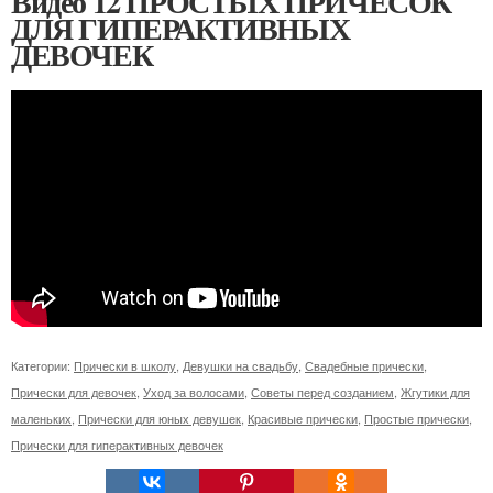
Видео 12 ПРОСТЫХ ПРИЧЕСОК
ДЛЯ ГИПЕРАКТИВНЫХ
ДЕВОЧЕК
Категории:
Прически в школу
,
Девушки на свадьбу
,
Свадебные прически
,
Прически для девочек
,
Уход за волосами
,
Советы перед созданием
,
Жгутики для
маленьких
,
Прически для юных девушек
,
Красивые прически
,
Простые прически
,
Прически для гиперактивных девочек