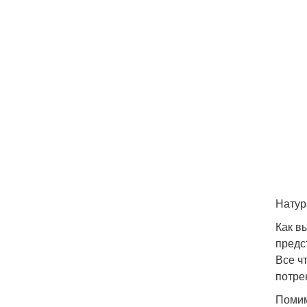
Натур
Как в
предс
Все ч
потре
Помим