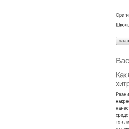
Ориги
Школь
читат
Вас
Как 
хит
Реани
накра
нанес
средс
тон л
откаж