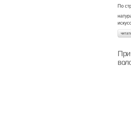
По ст
натур
искус
читат
При
вол