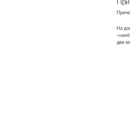
При
Приче
На дл
«наоб
две к