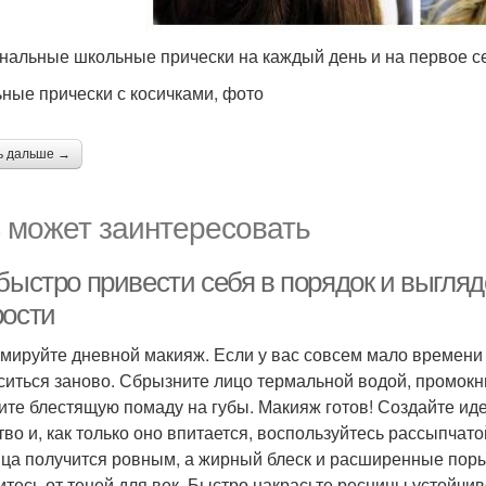
нальные школьные прически на каждый день и на первое се
ные прически с косичками, фото
ь дальше →
 может заинтересовать
быстро привести себя в порядок и выгляд
рости
мируйте дневной макияж. Если у вас совсем мало времени 
ситься заново. Сбрызните лицо термальной водой, промокн
ите блестящую помаду на губы. Макияж готов! Создайте и
тво и, как только оно впитается, воспользуйтесь рассыпчат
ица получится ровным, а жирный блеск и расширенные поры 
итесь от теней для век. Быстро накрасьте ресницы устойчи