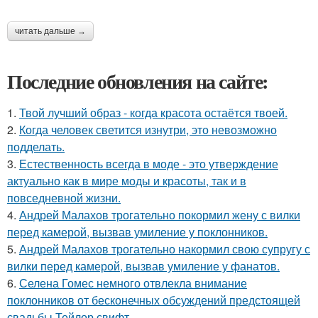
читать дальше →
Последние обновления на сайте:
1.
Твой лучший образ - когда красота остаётся твоей.
2.
Когда человек светится изнутри, это невозможно
подделать.
3.
Естественность всегда в моде - это утверждение
актуально как в мире моды и красоты, так и в
повседневной жизни.
4.
Андрей Малахов трогательно покормил жену с вилки
перед камерой, вызвав умиление у поклонников.
5.
Андрей Малахов трогательно накормил свою супругу с
вилки перед камерой, вызвав умиление у фанатов.
6.
Селена Гомес немного отвлекла внимание
поклонников от бесконечных обсуждений предстоящей
свадьбы Тейлор свифт.