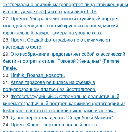
экстремально близкий макропортрет лица этой женщины
используя мое селфи и сохрани лицо 1: 1\\.
27.
Промпт. Ультрареалистичный студийный портрет
молодой женщины, снятый крупным планом, мягкий
фронтальный ракурс, камера на уровне глаз.
28.
Промт. Создай фотографию не отличимую от
настоящего фото.
29.
Это изображение представляет собой классический
бьюти - портрет в стиле "Роковой Женщины" (Femme
Fatale.
30.
Hrithik_Roshan_новости.
31.
Аглая тарасова решилась на съемку в
полупрозрачном платье без бюстгальтера.
32.
Фотосет/студийный. Экстремально реалистичный
кинематографичный портрет, как живая фотография из
Instagram, снятая на тканевой циклораме из шёлка.
33.
Давно перестала делать "Свадебный Макияж".
34.
Промт: Фэшн - портрет в полный рост в
индустриальном коридоре с кирпичными стенами и