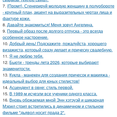
7.
{Промт}. Сгенерируй молодую женщину в полуобороте
- крупный план, акцент на выразительных чертах лица и
фактуре кожи.
8.
Давайте знакомиться! Меня зовут Ангелина.
9.
Первый образ после долгого отпуска - это всегда
особенное настроение.
10.
Добрый день! Подскажите, пожалуйста, хорошего
визажиста, который сразу делает и прическу свадебную.
11.
Я не люблю тебя.
12.
Бьюти - тренды лета 2026, которые выбирают
знаменитости.
13.
Кукла - манекен для создания причесок и макияжа -
идеальный выбор для юных стилистов!
14.
Асцендент в овне: стиль первой.
15.
В 1989-м исчезли все ученики одного класса.
16.
Вновь обожаемая мной Энн хэтэуэй и шикарная
Мэрил стрип встретились в динамичном и стильном
фильме "дьявол носит прада 2".