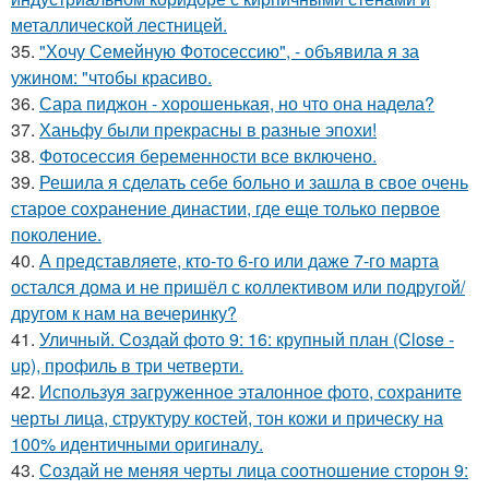
металлической лестницей.
35.
"Хочу Семейную Фотосессию", - объявила я за
ужином: "чтобы красиво.
36.
Сара пиджон - хорошенькая, но что она надела?
37.
Ханьфу были прекрасны в разные эпохи!
38.
Фотосессия беременности все включено.
39.
Решила я сделать себе больно и зашла в свое очень
старое сохранение династии, где еще только первое
поколение.
40.
А представляете, кто-то 6-го или даже 7-го марта
остался дома и не пришёл с коллективом или подругой/
другом к нам на вечеринку?
41.
Уличный. Создай фото 9: 16: крупный план (Close -
up), профиль в три четверти.
42.
Используя загруженное эталонное фото, сохраните
черты лица, структуру костей, тон кожи и прическу на
100% идентичными оригиналу.
43.
Создай не меняя черты лица соотношение сторон 9: