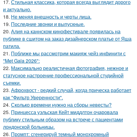
17.
Стильная классика, которая всегда выглядит дорого
и актуально.
18.
Не меняя внешность и черты лица.
19.
Последние звонки и выпускные.
20.
Алия на каннском кинофестивале появилась на
публике в сшитом на заказ дизайнерском платье от Яша
патила.
21.
Поближе мы рассмотрим макияж чейз инфинити с
"Met Gala 2026":
22.
Максимально реалистичная фотография, нежное и
статусное настроение профессиональной студийной
съемки.
23.
Афрохвост - редкий случай, когда прическа работает
как "Фильтр Уверенности".
24.
Сколько времени нужно на сборы невесты?
25.
Принцесса уэльская Кейт миддлтон очаровала
публику стильным образом на встрече с пациентами
лондонской больницы.
26.
Промпт: сгенерируй темный монохромный