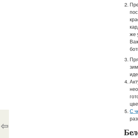
Пре
пос
кра
кар
же 
Важ
бот
Пря
зим
иде
Акт
нео
гот
цве
С ч
раз
⇦
Бел