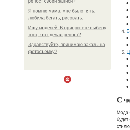
репост своей записи?
Я помню мама, мне было пять,
любила бегать, рисовать.
Ищу моделей. В приоритете выберу
Б
того, кто сделал репост?
Здравствуйте, принимаю заказы на
Ц
фотосъемку?
С ч
Мода 
будет
стилю