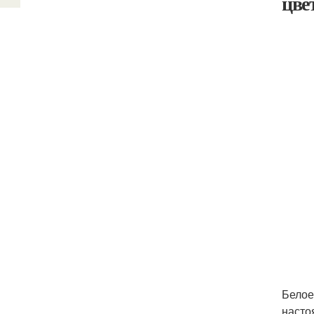
цве
Белое
насто