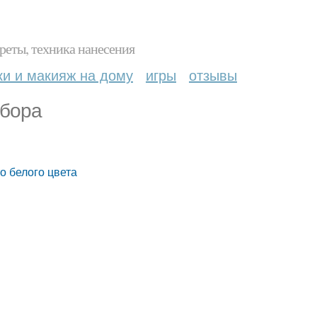
реты, техника нанесения
ки и макияж на дому
игры
отзывы
ыбора
то белого цвета