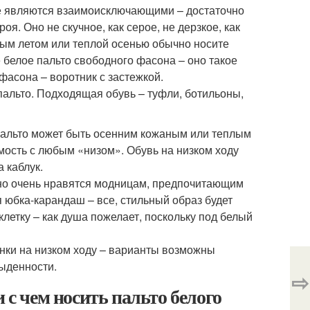
не являются взаимоисключающими – достаточно
я. Оно не скучное, как серое, не дерзкое, как
дным летом или теплой осенью обычно носите
 белое пальто свободного фасона – оно такое
фасона – воротник с застежкой.
пальто. Подходящая обувь – туфли, ботильоны,
 пальто может быть осенним кожаным или теплым
мость с любым «низом». Обувь на низком ходу
 каблук.
, но очень нравятся модницам, предпочитающим
 юбка-карандаш – все, стильный образ будет
клетку – как душа пожелает, поскольку под белый
нки на низком ходу – варианты возможны
быденности.
⇨
 с чем носить пальто белого