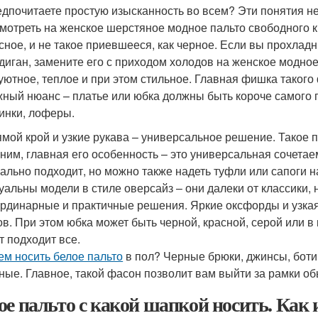
дпочитаете простую изысканность во всем? Эти понятия 
мотреть на женское шерстяное модное пальто свободного кро
сное, и не такое приевшееся, как черное. Если вы прохла
диган, замените его с приходом холодов на женское модное
уютное, теплое и при этом стильное. Главная фишка такого 
ный нюанс – платье или юбка должны быть короче самого 
инки, лоферы.
мой крой и узкие рукава – универсальное решение. Такое
ним, главная его особенность – это универсальная сочетае
ально подходит, но можно также надеть туфли или сапоги на
уальны модели в стиле оверсайз – они далеки от классики
рдинарные и практичные решения. Яркие оксфорды и узкая
ов. При этом юбка может быть черной, красной, серой или в 
т подходит все.
ем носить белое пальто
в пол? Черные брюки, джинсы, боти
ные. Главное, такой фасон позволит вам выйти за рамки о
ое пальто с какой шапкой носить. Как и