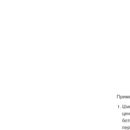
Прим
Шик
цен
бот
пер