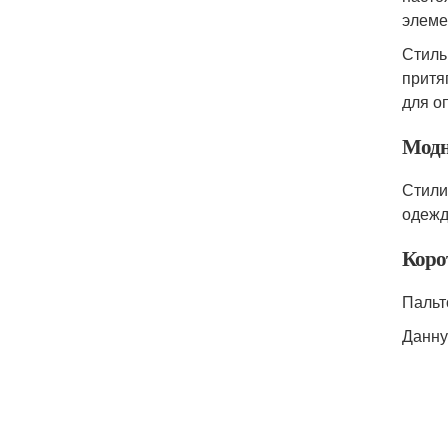
элеме
Стиль
притя
для о
Модн
Стили
одежд
Коро
Пальт
Данну