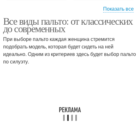
Показать все
Все виды пальто: от классических
Пальто в разных
Пальто на разных
до современных
ситуациях
фигурах
При выборе пальто каждая женщина стремится
подобрать модель, которая будет сидеть на ней
идеально. Одним из критериев здесь будет выбор пальто
Пальто из твида
Белое пальто
по силуэту.
Обуви под белое
Пальто с чем
пальто
Трендовые пальто
Яркое пальто