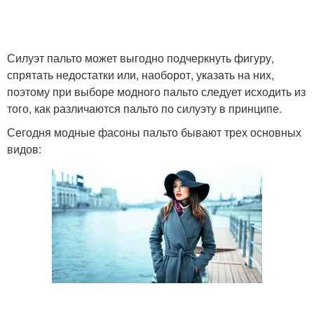
Пальто с принтом
Приталенное пальто
Силуэт пальто может выгодно подчеркнуть фигуру,
спрятать недостатки или, наоборот, указать на них,
поэтому при выборе модного пальто следует исходить из
того, как различаются пальто по силуэту в принципе.
Пальто в стиле
Кожаное пальто
Сегодня модные фасоны пальто бывают трех основных
видов:
Дутое пальто
Обуви к пальто
Бежевые пальто
Светло-бежевое пальто