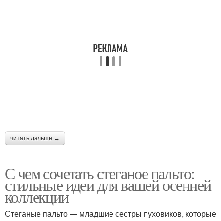
Темно-бежевое пальто
Пальто на весну
Мужские пальто
Пальто в моде
Короткое пальто
Бежевое пальто
читать дальше →
С чем сочетать стеганое пальто:
стильные идеи для вашей осенней
коллекции
Стеганые пальто — младшие сестры пуховиков, которые