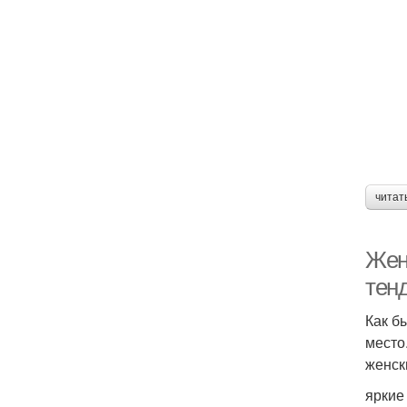
читат
Жен
тен
Как б
место
женск
яркие