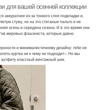
деи для вашей осенней коллекции
 аккуратнее из-за тонкого слоя подкладки и,
лютую стужу, но на это стеганые пальто и не
нняя осень и середина сезона. И в это время они
ok'ов мировых фэшэниста, которые давно
рхности и минималистичному дизайну: тебе не
опять куртка ни к чему не подходит». Но мы
т аутфиту классный винтажный шик.