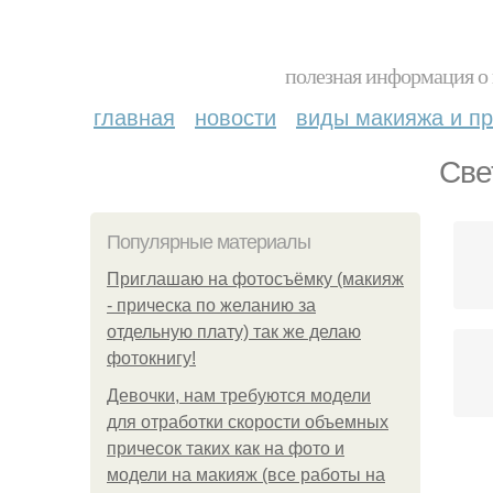
полезная информация о 
главная
новости
виды макияжа и пр
Све
Популярные материалы
Приглашаю на фотосъёмку (макияж
- прическа по желанию за
отдельную плату) так же делаю
фотокнигу!
Девочки, нам требуются модели
для отработки скорости объемных
причесок таких как на фото и
модели на макияж (все работы на