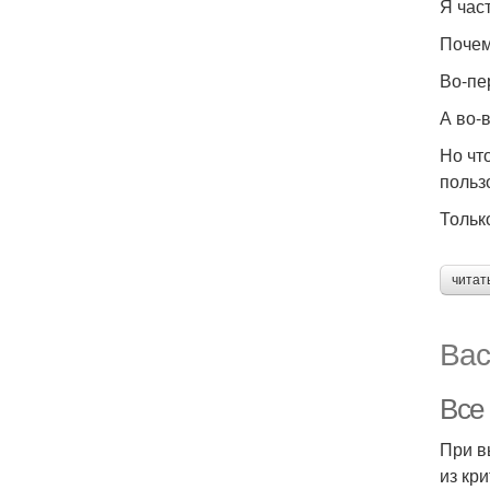
Я час
Поче
Во-пе
А во-
Но чт
польз
Тольк
читат
Вас
Все
При в
из кр