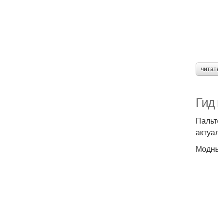
читат
Гид
Пальт
актуа
Модны