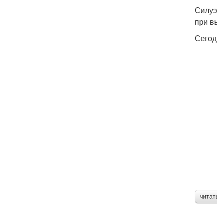
Силуэ
при в
Сегод
читат