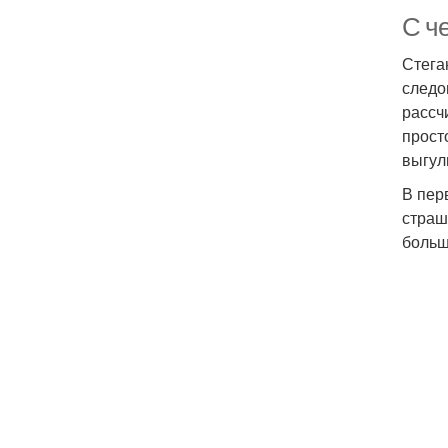
С ч
Стега
следо
рассч
прост
выгул
В пер
страш
больш