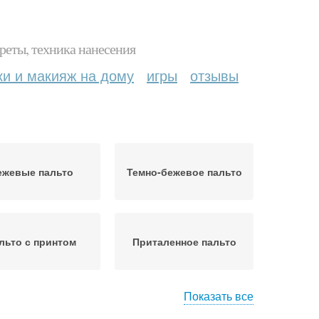
реты, техника нанесения
ки и макияж на дому
игры
отзывы
ежевые пальто
Темно-бежевое пальто
льто с принтом
Приталенное пальто
Показать все
альто на весну
Пальто с чем