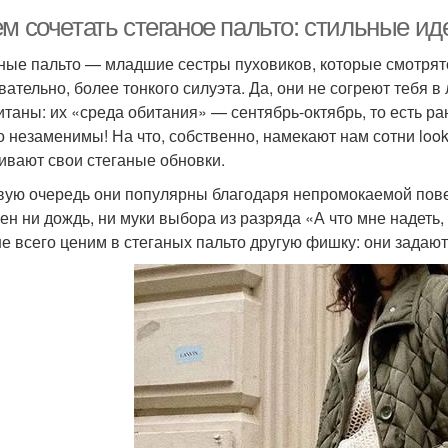
ем сочетать стеганое пальто: стильные и
ные пальто — младшие сестры пуховиков, которые смотрятся
вательно, более тонкого силуэта. Да, они не согреют тебя в 
итаны: их «среда обитания» — сентябрь-октябрь, то есть ра
о незаменимы! На что, собственно, намекают нам сотни lo
ивают свои стеганые обновки.
вую очередь они популярны благодаря непромокаемой пове
ен ни дождь, ни муки выбора из разряда «А что мне надеть, 
е всего ценим в стеганых пальто другую фишку: они задаю