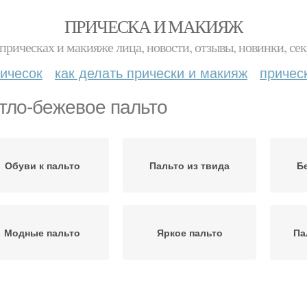
ПРИЧЕСКА И МАКИЯЖ
прическах и макияже лица, новости, отзывы, новинки, сек
ичесок
как делать прически и макияж
причес
тло-бежевое пальто
Обуви к пальто
Пальто из твида
Б
Модные пальто
Яркое пальто
Па
Пальто в стиле
Стеганое пальто
П