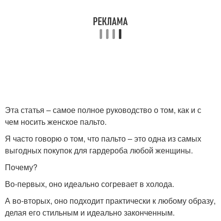
Обуви к пальто
Пальто из твида
Бежевые пальто
Светло-бежевое пальто
Эта статья – самое полное руководство о том, как и с
чем носить женское пальто.
Темно-бежевое пальто
Пальто на весну
Я часто говорю о том, что пальто – это одна из самых
выгодных покупок для гардероба любой женщины.
Почему?
Во-первых, оно идеально согревает в холода.
Пальто с чем
Мужские пальто
А во-вторых, оно подходит практически к любому образу,
делая его стильным и идеально законченным.