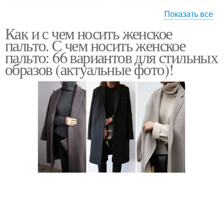
Показать все
Как и с чем носить женское
Модные пальто
Трендовые пальто
пальто. С чем носить женское
пальто: 66 вариантов для стильных
образов (актуальные фото)!
Яркое пальто
Пальто с принтом
Приталенное пальто
Стеганое пальто
Кожаное пальто
Дутое пальто