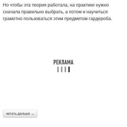
Но чтобы эта теория работала, на практике нужно
Пальто в моде
Короткое пальто
сначала правильно выбрать, а потом и научиться
грамотно пользоваться этим предметом гардероба.
Бежевое пальто
Женственный стиль
Платья в стиле
Образа в стиле
читать дальше →