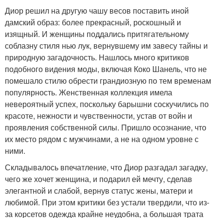
Диор решил на другую чашу весов поставить иной
дамский образ: более прекрасный, роскошный и
изящный. И женщины поддались притягательному
соблазну стиля нью лук, вернувшему им завесу тайны и
природную загадочность. Нашлось много критиков
подобного видения моды, включая Коко Шанель, что не
помешало стилю обрести грандиозную по тем временам
популярность. Женственная коллекция имела
невероятный успех, поскольку барышни соскучились по
красоте, нежности и чувственности, устав от войн и
проявления собственной силы. Пришло осознание, что
их место рядом с мужчинами, а не на одном уровне с
ними.
Складывалось впечатление, что Диор разгадал загадку,
чего же хочет женщина, и подарил ей мечту, сделав
элегантной и слабой, вернув статус жены, матери и
любимой. При этом критики без устали твердили, что из-
за корсетов одежда крайне неудобна, а большая трата