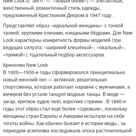
New Look (с англ. — «новый облик») — элегантный,
женственный, романтичный стиль одежды,
предложенный Кристианом Диором в 1947 году .
Представляет образ «идеальной женщины» с тонкой
талией, хрупкими плечами, изящными бёдрами. Для New
Look характерны конкретность формы моделей (три
ведущих силуэта: «широкий клешёный», «овальный»,
«прямой»), тщательный подбор аксессуаров.
Кринолин New Look
В 1920—1930-е годы сформировался принципиально
новый женский тип — активная, решительная
спортсменка, которая работает наравне с мужчинами, а
вечером без устали танцует модные танцы. В моде —
загар, крепкое худое тело, короткие стрижки . В 1940-е
годы этот образ стал ещё более «суровым», поскольку
женщины стран Европы и Америки испытали на себе
тяготы войны. Как обычно бывает в истории моды , за
периодом аскетизма последовала эпоха расточительной