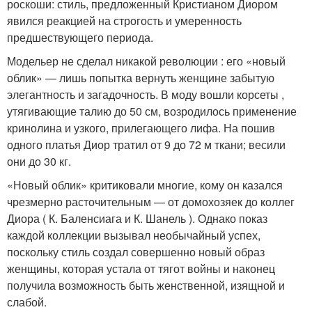
роскоши: стиль, предложенный Кристианом Диором
явился реакцией на строгость и умеренность
предшествующего периода.
Модельер не сделал никакой революции : его «новый
облик» — лишь попытка вернуть женщине забытую
элегантность и загадочность. В моду вошли корсеты ,
утягивающие талию до 50 см, возродилось применение
кринолина и узкого, прилегающего лифа. На пошив
одного платья Диор тратил от 9 до 72 м ткани; весили
они до 30 кг.
«Новый облик» критиковали многие, кому он казался
чрезмерно расточительным — от домохозяек до коллег
Диора ( К. Баленсиага и К. Шанель ). Однако показ
каждой коллекции вызывал необычайный успех,
поскольку стиль создал совершенно новый образ
женщины, которая устала от тягот войны и наконец
получила возможность быть женственной, изящной и
слабой.