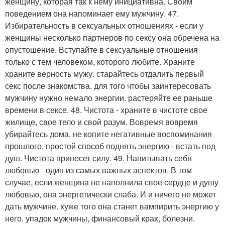
женщину, которая так к нему инициативна. Своим
поведением она напоминает ему мужчину. 47.
Избирательность в сексуальных отношениях - если у
женщины несколько партнеров по сексу она обречена на
опустошение. Вступайте в сексуальные отношения
только с тем человеком, которого любите. Храните
храните верность мужу. старайтесь отдалить первый
секс после знакомства. для того чтобы заинтересовать
мужчину нужно немало энергии. растеряйте ее раньше
времени в сексе. 48. Чистота - храните в чистоте свое
жилище, свое тело и свой разум. Вовремя вовремя
убирайтесь дома. не копите негативные воспоминания
прошлого. простой способ поднять энергию - встать под
душ. Чистота принесет силу. 49. Напитывать себя
любовью - один из самых важных аспектов. В том
случае, если женщина не наполнила свое сердце и душу
любовью, она энергетически слаба. И и ничего не может
дать мужчине. хуже того она станет вампирить энергию у
него. упадок мужчины, финансовый крах, болезни.