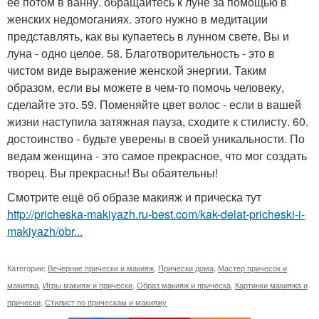
ее потом в ванну. обращайтесь к луне за помощью в
женских недомоганиях. этого нужно в медитации
представлять, как вы купаетесь в лунном свете. Вы и
луна - одно целое. 58. Благотворительность - это в
чистом виде выражение женской энергии. Таким
образом, если вы можете в чем-то помочь человеку,
сделайте это. 59. Поменяйте цвет волос - если в вашей
жизни наступила затяжная пауза, сходите к стилисту. 60.
достоинство - будьте уверены в своей уникальности. По
ведам женщина - это самое прекрасное, что мог создать
творец. Вы прекрасны! Вы обаятельны!
Смотрите ещё об образе макияж и прическа тут
http://pricheska-makiyazh.ru-best.com/kak-delat-pricheski-i-
makiyazh/obr...
Категории:
Вечерние прически и макияж
,
Прически дома
,
Мастер причесок и
макияжа
,
Игры макияж и прически
,
Образ макияж и прическа
,
Картинки макияжа и
прически
,
Стилист по прическам и макияжу