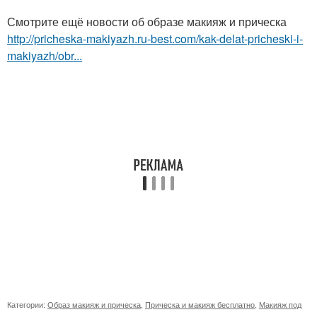
Смотрите ещё новости об образе макияж и прическа
http://pricheska-makiyazh.ru-best.com/kak-delat-pricheski-i-
makiyazh/obr...
Категории:
Образ макияж и прическа
,
Прическа и макияж бесплатно
,
Макияж под