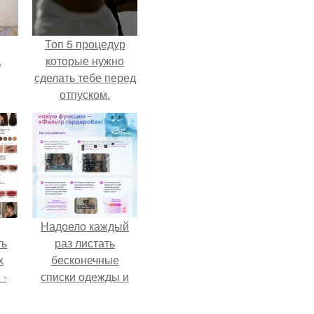
Топ 5 процедур
.
которые нужно
сделать тебе перед
отпуском.
Надоело каждый
ть
раз листать
х
бесконечные
 -
списки одежды и
юти
заново собирать
любимый лук по