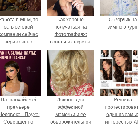
Работа в MLM, то
Как хорошо
Обзорчик на
есть сетевой
получаться на
зимнюю курн
компании сейчас
фотографиях:
неразрывно
советы и секреты.
вязана с создание
своего контента,
своей страницы в
соц сетях.
На шанхайской
Локоны для
Решила
премьере
эффектной
протестирова
Человека - Паука:
мамочки и её
один из самы
Совершенно
обворожительной
интересных AI
Новый День"
дочурки.
промтов для бь
ендея выбрала не
- анализа.