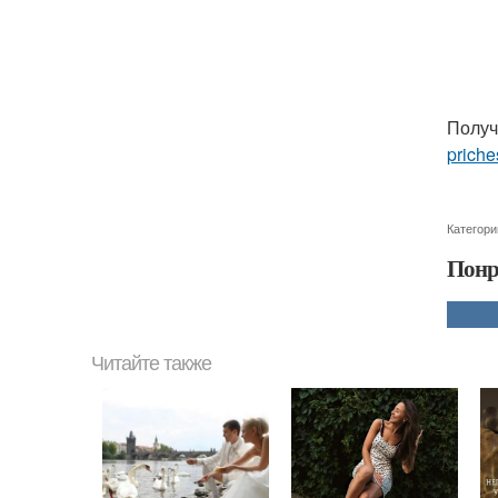
Получ
priche
Категори
Понр
Читайте также