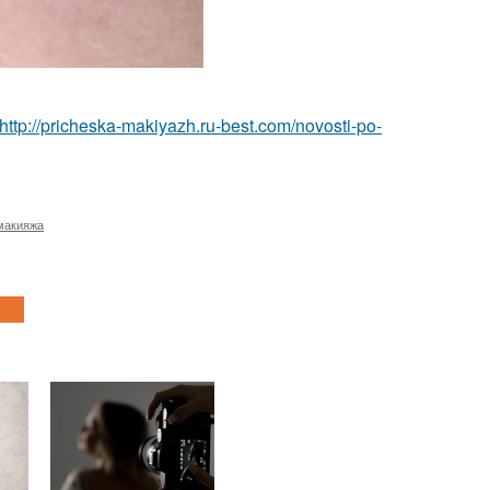
http://pricheska-makiyazh.ru-best.com/novosti-po-
макияжа