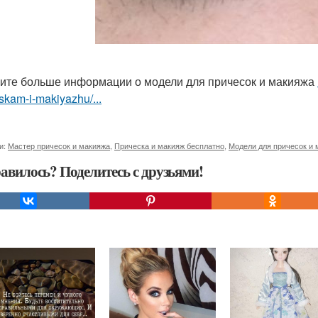
ите больше информации о модели для причесок и макияжа
skam-i-makiyazhu/...
и:
Мастер причесок и макияжа
,
Прическа и макияж бесплатно
,
Модели для причесок и 
авилось? Поделитесь с друзьями!