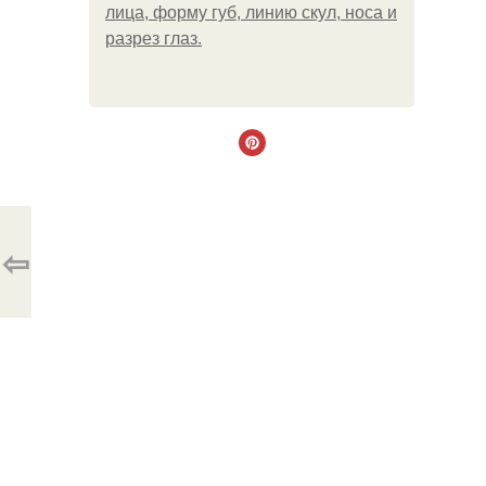
лица, форму губ, линию скул, носа и
разрез глаз.
⇦