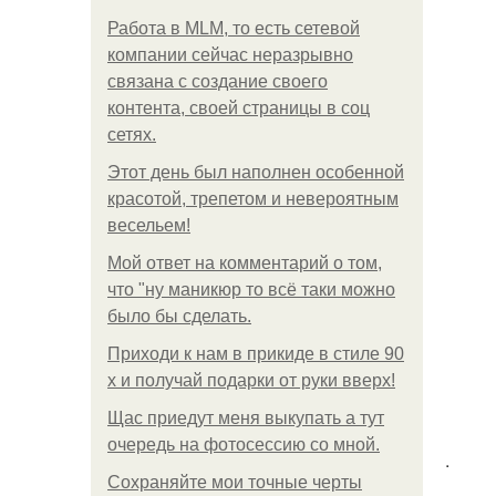
Работа в MLM, то есть сетевой
компании сейчас неразрывно
связана с создание своего
контента, своей страницы в соц
сетях.
Этот день был наполнен особенной
красотой, трепетом и невероятным
весельем!
Мой ответ на комментарий о том,
что "ну маникюр то всё таки можно
было бы сделать.
Приходи к нам в прикиде в стиле 90
х и получай подарки от руки вверх!
Щас приедут меня выкупать а тут
очередь на фотосессию со мной.
.
Сохраняйте мои точные черты