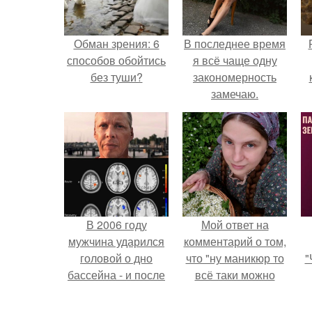
Обман зрения: 6
В последнее время
способов обойтись
я всё чаще одну
без туши?
закономерность
замечаю.
с
В 2006 году
Мой ответ на
мужчина ударился
комментарий о том,
головой о дно
что "ну маникюр то
"
бассейна - и после
всё таки можно
этого его жизнь
было бы сделать.
изменилась самым
з