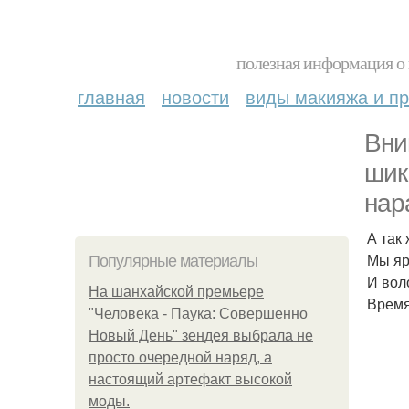
полезная информация о 
главная
новости
виды макияжа и пр
Вни
шик
нар
А так
Мы яр
Популярные материалы
И вол
На шанхайской премьере
Время 
"Человека - Паука: Совершенно
Новый День" зендея выбрала не
просто очередной наряд, а
настоящий артефакт высокой
моды.