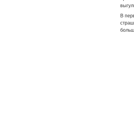
выгул
В пер
страш
больш