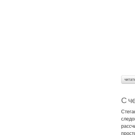
читат
С ч
Стега
следо
рассч
прост