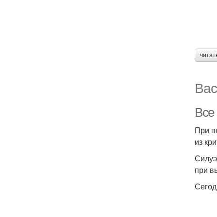
читат
Вас
Все
При в
из кр
Силуэ
при в
Сегод