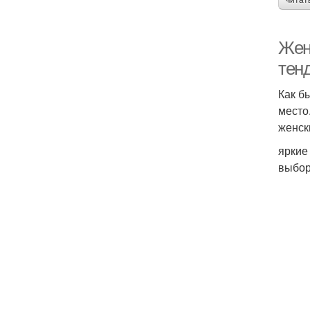
читат
Жен
тен
Как б
место
женск
яркие
выбор 