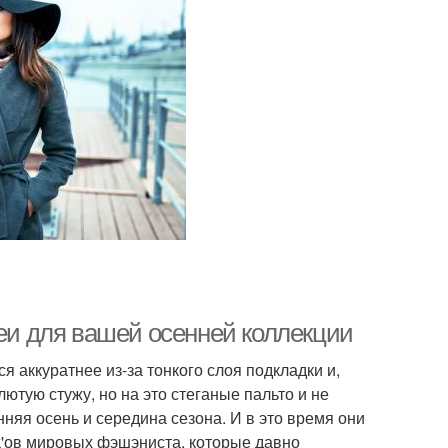
деи для вашей осенней коллекции
 аккуратнее из-за тонкого слоя подкладки и,
лютую стужу, но на это стеганые пальто и не
нняя осень и середина сезона. И в это время они
ok'ов мировых фэшэниста, которые давно