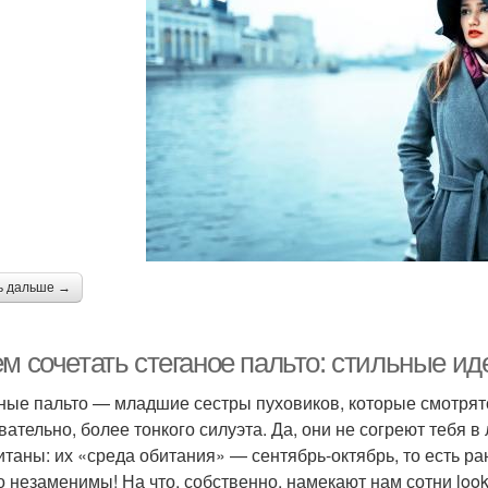
ь дальше →
ем сочетать стеганое пальто: стильные и
ные пальто — младшие сестры пуховиков, которые смотрятся
вательно, более тонкого силуэта. Да, они не согреют тебя в 
итаны: их «среда обитания» — сентябрь-октябрь, то есть ра
о незаменимы! На что, собственно, намекают нам сотни lo