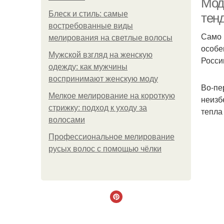
Мод
Блеск и стиль: самые
тен
востребованные виды
Само 
мелирования на светлые волосы
особе
Мужской взгляд на женскую
Росси
одежду: как мужчины
воспринимают женскую моду
Во-пе
Мелкое мелирование на короткую
неизб
стрижку: подход к уходу за
тепла
волосами
Профессиональное мелирование
русых волос с помощью чёлки