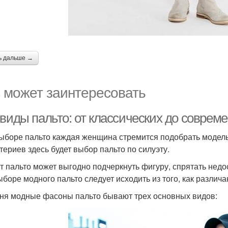
ь дальше →
 может заинтересовать
 виды пальто: от классических до соврем
ыборе пальто каждая женщина стремится подобрать модель,
итериев здесь будет выбор пальто по силуэту.
т пальто может выгодно подчеркнуть фигуру, спрятать недост
ыборе модного пальто следует исходить из того, как различа
ня модные фасоны пальто бывают трех основных видов: