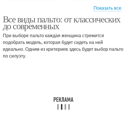
Показать все
Все виды пальто: от классических
Пальто для создания
Пальто на весну
до современных
При выборе пальто каждая женщина стремится
подобрать модель, которая будет сидеть на ней
идеально. Одним из критериев здесь будет выбор пальто
Снуд к зимнему пальто
Пальто с джинсами
по силуэту.
Образа с пальто
Зимний пальто
Пальто с платьем
Демисезонное пальто