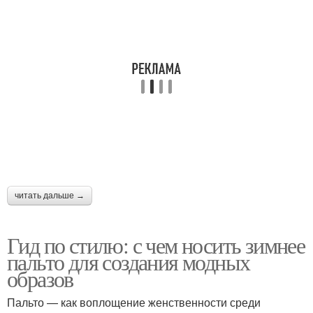
Серое пальто
Пальто в клетку
Светло-серое пальто
Пальто с чем
Пальто с капюшоном
Темно-серое пальто
читать дальше →
Гид по стилю: с чем носить зимнее
Короткое пальто
Серые пальто
пальто для создания модных
образов
Пальто — как воплощение женственности среди