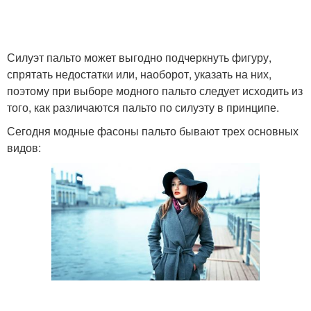
Драповое пальто
Пальто в дождь
Силуэт пальто может выгодно подчеркнуть фигуру,
спрятать недостатки или, наоборот, указать на них,
поэтому при выборе модного пальто следует исходить из
того, как различаются пальто по силуэту в принципе.
Зимние пальто
Пальто в моде
Сегодня модные фасоны пальто бывают трех основных
видов:
Базовое пальто
Шерстяное пальто
Пальто из альпаки
Теплое пальто