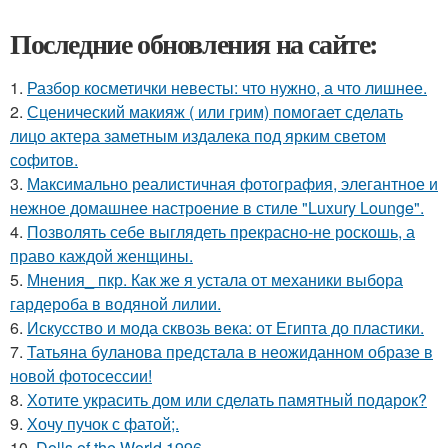
Последние обновления на сайте:
1.
Разбор косметички невесты: что нужно, а что лишнее.
2.
Сценический макияж ( или грим) помогает сделать
лицо актера заметным издалека под ярким светом
софитов.
3.
Максимально реалистичная фотография, элегантное и
нежное домашнее настроение в стиле "Luxury Lounge".
4.
Позволять себе выглядеть прекрасно-не роскошь, а
право каждой женщины.
5.
Мнения_ пкр. Как же я устала от механики выбора
гардероба в водяной лилии.
6.
Искусство и мода сквозь века: от Египта до пластики.
7.
Татьяна буланова предстала в неожиданном образе в
новой фотосессии!
8.
Хотите украсить дом или сделать памятный подарок?
9.
Хочу пучок с фатой;.
10.
Dolls of the World 1996.