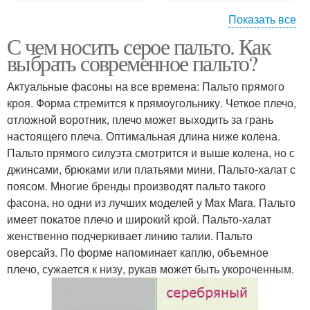
Показать все
С чем носить серое пальто. Как
Пальто с чем
Пальто с капюшоном
выбрать современное пальто?
Актуальные фасоны на все времена: Пальто прямого
кроя. Форма стремится к прямоугольнику. Четкое плечо,
отложной воротник, плечо может выходить за грань
Темно-серое пальто
Короткое пальто
настоящего плеча. Оптимальная длина ниже колена.
Пальто прямого силуэта смотрится и выше колена, но с
джинсами, брюками или платьями мини. Пальто-халат с
поясом. Многие бренды производят пальто такого
фасона, но одни из лучших моделей у Max Mara. Пальто
имеет покатое плечо и широкий крой. Пальто-халат
женственно подчеркивает линию талии. Пальто
оверсайз. По форме напоминает каплю, объемное
плечо, сужается к низу, рукав может быть укороченным.