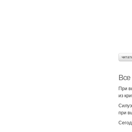
читат
Все
При в
из кр
Силуэ
при в
Сегод