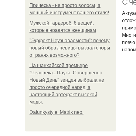
С ч
Прическа - не просто волосы, а
Актуа
мощный инструмент вашего стиля!
отлож
Мужской гардероб: 6 вещей,
прямо
которые нравятся женщинам
Многи
"Эффект Неузнаваемости": почему
плечо
новый образ певицы вызвал споры
напом
о гранях возможного?
На шанхайской премьере
"Человека - Паука: Совершенно
Новый День" зендея выбрала не
просто очередной наряд, а
настоящий артефакт высокой
моды.
Dafunkystyle. Matrix neo.