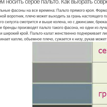
ем носить серое пальто. Как выбрать сов
льные фасоны на все времена: Пальто прямого кроя. Форма 
ной воротник, плечо может выходить за грань настоящего п
го силуэта смотрится и выше колена, но с джинсами, брюка
е бренды производят пальто такого фасона, но одни из луч
 и широкий крой. Пальто-халат женственно подчеркивает л
инает каплю, объемное плечо, сужается к низу, рукав може