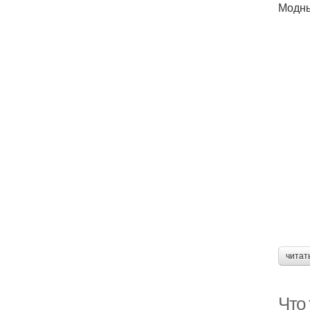
Модны
читат
Что