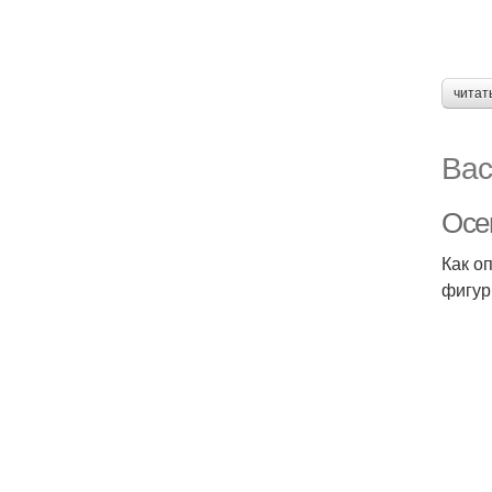
читат
Вас
Осен
Как о
фигур