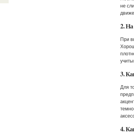
не сл
движе
2. Н
При в
Хорош
плотн
учиты
3. Ка
Для т
предп
акцен
темно
аксес
4. К