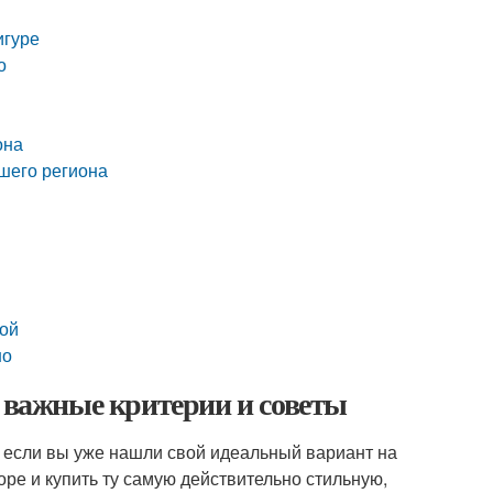
игуре
о
она
ашего региона
кой
но
: важные критерии и советы
 если вы уже нашли свой идеальный вариант на
оре и купить ту самую действительно стильную,