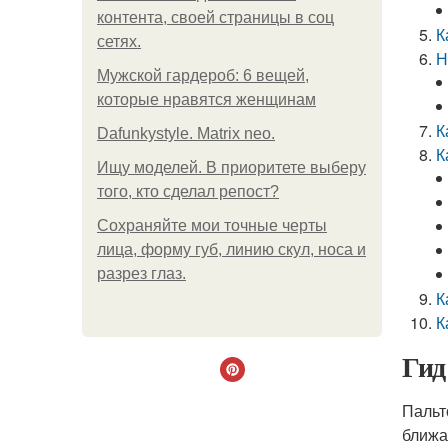
контента, своей страницы в соц
К
сетях.
Н
Мужской гардероб: 6 вещей,
которые нравятся женщинам
К
Dafunkystyle. Matrix neo.
К
Ищу моделей. В приоритете выберу
того, кто сделал репост?
Сохраняйте мои точные черты
лица, форму губ, линию скул, носа и
разрез глаз.
К
К
Гид
Пальт
ближа