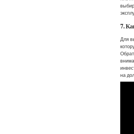
выбир
экспл
7. Ка
Для в
котор
Обрат
внима
инвес
на до