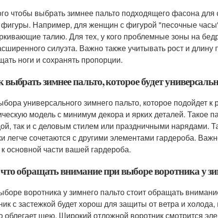
ого чтобы выбрать зимнее пальто подходящего фасона для 
 фигуры. Например, для женщин с фигурой "песочные часы
ркивающие талию. Для тех, у кого проблемные зоны на бедр
асширенного силуэта. Важно также учитывать рост и длину п
щать ноги и сохранять пропорции.
к выбрать зимнее пальто, которое будет универсал
ыбора универсального зимнего пальто, которое подойдет к
ическую модель с минимум декора и ярких деталей. Такое па
ой, так и с деловым стилем или праздничными нарядами. Т
ки легче сочетаются с другими элементами гардероба. Важн
 к основной части вашей гардероба.
а что обращать внимание при выборе воротника у зи
ыборе воротника у зимнего пальто стоит обращать внимание
ник с застежкой будет хорош для защиты от ветра и холода
о облегает шею. Широкий отложной воротник смотрится эле