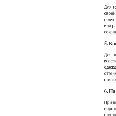
Для т
своей
подче
или р
сокра
5. Ка
Для в
класс
одежд
оттен
стилю
6. Н
При в
ворот
плотн