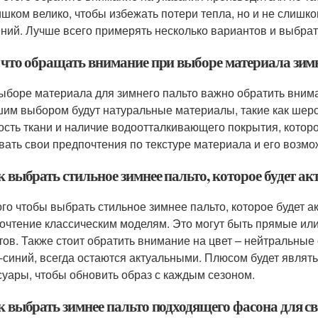
ишком велико, чтобы избежать потери тепла, но и не слишк
ний. Лучше всего примерять несколько вариантов и выбрат
а что обращать внимание при выборе материала зим
ыборе материала для зимнего пальто важно обратить внима
им выбором будут натуральные материалы, такие как шерст
ость ткани и наличие водоотталкивающего покрытия, которо
вать свои предпочтения по текстуре материала и его возм
к выбрать стильное зимнее пальто, которое будет а
ого чтобы выбрать стильное зимнее пальто, которое будет а
очтение классическим моделям. Это могут быть прямые ил
тов. Также стоит обратить внимание на цвет – нейтральные 
-синий, всегда остаются актуальными. Плюсом будет являт
суары, чтобы обновить образ с каждым сезоном.
ак выбрать зимнее пальто подходящего фасона для с