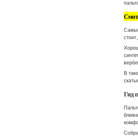
пальт
Смот
Самый
стоит
Хорош
синте
вербл
В так
скатыв
Гид 
Пальт
ближа
комфо
Собра