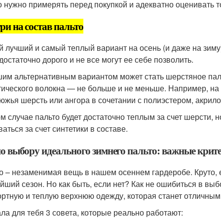
о нужно примерять перед покупкой и адекватно оценивать то,
ри на состав пальто
 лучший и самый теплый вариант на осень (и даже на зиму
 достаточно дорого и не все могут ее себе позволить.
им альтернативным вариантом может стать шерстяное паль
тического волокна — не больше и не меньше. Например, на 
южья шерсть или ангора в сочетании с полиэстером, акрил
ом случае пальто будет достаточно теплым за счет шерсти, н
аться за счет синтетики в составе.
по выбору идеального зимнего пальто: важные крите
о – незаменимая вещь в нашем осеннем гардеробе. Круто, 
йший сезон. Но как быть, если нет? Как не ошибиться в выб
ртную и теплую верхнюю одежду, которая станет отличным
ла для тебя 3 совета, которые реально работают: