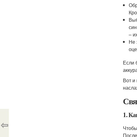
Обр
Кро
Выб
син
– и
Не 
оце
Если 
аккур
Вот и
насла
Свя
1. К
⇦
Чтобы
После