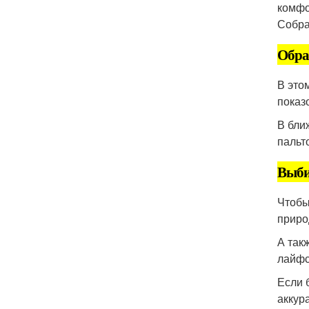
комфо
Собра
Обра
В это
показ
В бли
пальт
Выби
Чтобы
приро
А так
лайфс
Если 
аккур