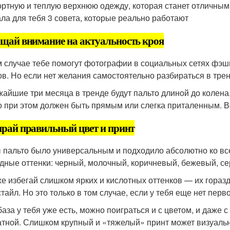
ртную и теплую верхнюю одежду, которая станет отличным
ла для тебя 3 совета, которые реально работают
щай внимание на актуальность кроя
м случае тебе помогут фотографии в социальных сетях фэ
ов. Но если нет желания самостоятельно разбираться в трен
жайшие три месяца в тренде будут пальто длиной до колена
о при этом должен быть прямым или слегка приталенным. В
рай правильный цвет и принт
 пальто было универсальным и подходило абсолютно ко все
дные оттенки: черный, молочный, коричневый, бежевый, сер
же избегай слишком ярких и кислотных оттенков — их горазд
тайл. Но это только в том случае, если у тебя еще нет перв
база у тебя уже есть, можно поиграться и с цветом, и даже 
атной. Слишком крупный и «тяжелый» принт может визуальн