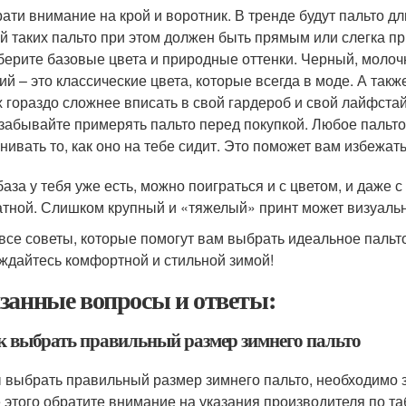
ати внимание на крой и воротник. В тренде будут пальто д
й таких пальто при этом должен быть прямым или слегка п
ерите базовые цвета и природные оттенки. Черный, молочн
ий – это классические цвета, которые всегда в моде. А так
х гораздо сложнее вписать в свой гардероб и свой лайфстай
забывайте примерять пальто перед покупкой. Любое пальто
нивать то, как оно на тебе сидит. Это поможет вам избежат
база у тебя уже есть, можно поиграться и с цветом, и даже 
атной. Слишком крупный и «тяжелый» принт может визуальн
 все советы, которые помогут вам выбрать идеальное пальт
ждайтесь комфортной и стильной зимой!
занные вопросы и ответы:
ак выбрать правильный размер зимнего пальто
 выбрать правильный размер зимнего пальто, необходимо зн
 этого обратите внимание на указания производителя по та