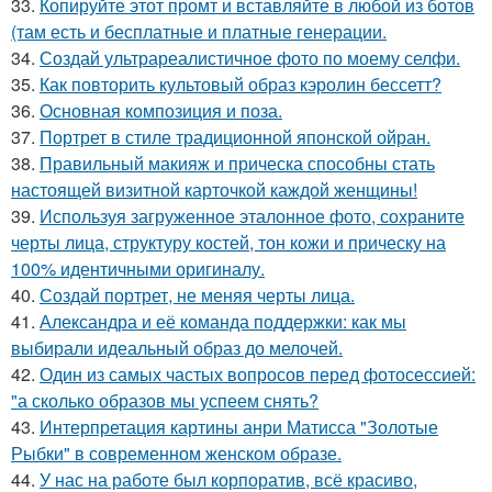
33.
Копируйте этот промт и вставляйте в любой из ботов
(там есть и бесплатные и платные генерации.
34.
Создай ультрареалистичное фото по моему селфи.
35.
Как повторить культовый образ кэролин бессетт?
36.
Основная композиция и поза.
37.
Портрет в стиле традиционной японской ойран.
38.
Правильный макияж и прическа способны стать
настоящей визитной карточкой каждой женщины!
39.
Используя загруженное эталонное фото, сохраните
черты лица, структуру костей, тон кожи и прическу на
100% идентичными оригиналу.
40.
Создай портрет, не меняя черты лица.
41.
Александра и её команда поддержки: как мы
выбирали идеальный образ до мелочей.
42.
Один из самых частых вопросов перед фотосессией:
"а сколько образов мы успеем снять?
43.
Интерпретация картины анри Матисса "Золотые
Рыбки" в современном женском образе.
44.
У нас на работе был корпоратив, всё красиво,