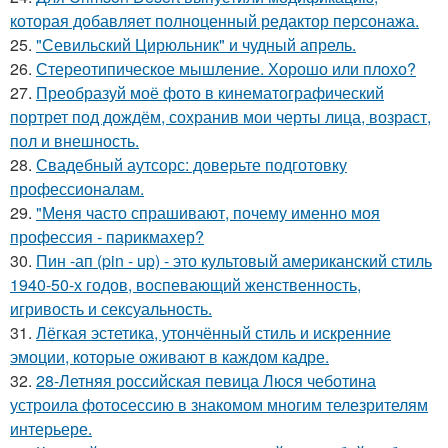
которая добавляет полноценный редактор персонажа.
25.
"Севильский Цирюльник" и чудный апрель.
26.
Стереотипическое мышление. Хорошо или плохо?
27.
Преобразуй моё фото в кинематографический
портрет под дождём, сохранив мои черты лица, возраст,
пол и внешность.
28.
Свадебный аутсорс: доверьте подготовку
профессионалам.
29.
"Меня часто спрашивают, почему именно моя
профессия - парикмахер?
30.
Пин -ап (pin - up) - это культовый американский стиль
1940-50-х годов, воспевающий женственность,
игривость и сексуальность.
31.
Лёгкая эстетика, утончённый стиль и искренние
эмоции, которые оживают в каждом кадре.
32.
28-Летняя российская певица Люся чеботина
устроила фотосессию в знакомом многим телезрителям
интерьере.