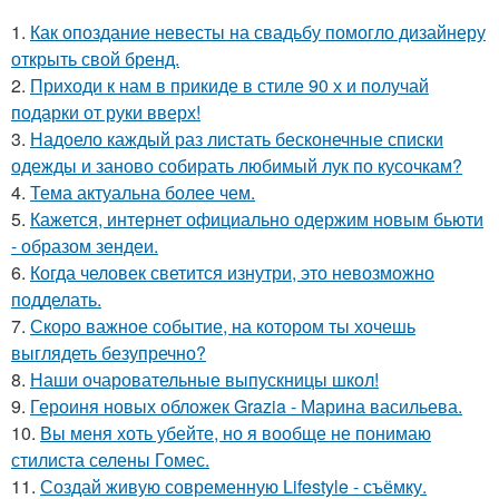
1.
Как опоздание невесты на свадьбу помогло дизайнеру
открыть свой бренд.
2.
Приходи к нам в прикиде в стиле 90 х и получай
подарки от руки вверх!
3.
Надоело каждый раз листать бесконечные списки
одежды и заново собирать любимый лук по кусочкам?
4.
Тема актуальна более чем.
5.
Кажется, интернет официально одержим новым бьюти
- образом зендеи.
6.
Когда человек светится изнутри, это невозможно
подделать.
7.
Скоро важное событие, на котором ты хочешь
выглядеть безупречно?
8.
Наши очаровательные выпускницы школ!
9.
Героиня новых обложек Grazia - Марина васильева.
10.
Вы меня хоть убейте, но я вообще не понимаю
стилиста селены Гомес.
11.
Создай живую современную Lifestyle - съёмку.