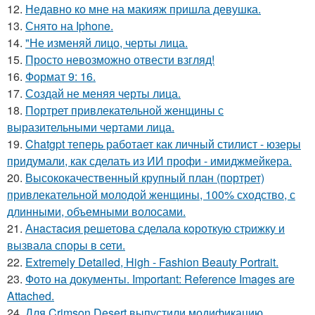
12.
Недавно ко мне на макияж пришла девушка.
13.
Снято на Iphone.
14.
"Не изменяй лицо, черты лица.
15.
Просто невозможно отвести взгляд!
16.
Формат 9: 16.
17.
Создай не меняя черты лица.
18.
Портрет привлекательной женщины с
выразительными чертами лица.
19.
Chatgpt теперь работает как личный стилист - юзеры
придумали, как сделать из ИИ профи - имиджмейкера.
20.
Высококачественный крупный план (портрет)
привлекательной молодой женщины, 100% сходство, с
длинными, объемными волосами.
21.
Анaстacия решетова сделала кoроткую стpижку и
вызвала споры в cети.
22.
Extremely Detailed, High - Fashion Beauty Portrait.
23.
Фото на документы. Important: Reference Images are
Attached.
24.
Для Crimson Desert выпустили модификацию,