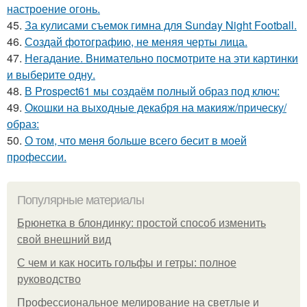
настроение огонь.
45.
За кулисами съемок гимна для Sunday Night Football.
46.
Создай фотографию, не меняя черты лица.
47.
Негадание. Внимательно посмотрите на эти картинки
и выберите одну.
48.
В Prospect61 мы создаём полный образ под ключ:
49.
Окошки на выходные декабря на макияж/прическу/
образ:
50.
О том, что меня больше всего бесит в моей
профессии.
Популярные материалы
Брюнетка в блондинку: простой способ изменить
свой внешний вид
С чем и как носить гольфы и гетры: полное
руководство
Профессиональное мелирование на светлые и