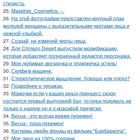
стилиста.
25.
Masstige_Cosmetics. --.
26.
На этой фотографии представлен крупный план
молодой женщины с выразительными чертами лица и
нежной улыбкой.
27.
Создай, не изменяй черты лица.
28.
Для Crimson Desert выпустили модификацию,
которая добавляет полноценный редактор персонажа.
29.
Моя любимая звездочка и трудяжечка эстель!
30.
Селфи/в машине.
31.
Стереотипическое мышление. Хорошо или плохо?
32.
Подробнее о типажах.
33.
Мамочки если у ваших юных принцесс скоро
состоится первый выпускной бал, то пора подумать не
только о наряде но и о красивой причёске.
34.
Весна - это всегда время перемен!
35.
Весна - пора перемен!
36.
Костюмы джейн фонды из фильма "Барбарелла".
37.
Мое лицо на 100% сохрани.