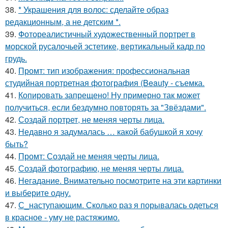
38.
* Украшения для волос: сделайте образ
редакционным, а не детским *.
39.
Фотореалистичный художественный портрет в
морской русалочьей эстетике, вертикальный кадр по
грудь.
40.
Промт: тип изображения: профессиональная
студийная портретная фотография (Beauty - съемка.
41.
Копировать запрещено! Ну примерно так может
получиться, если бездумно повторять за "Звёздами".
42.
Создай портрет, не меняя черты лица.
43.
Недавно я задумалась … какой бабушкой я хочу
быть?
44.
Промт: Создай не меняя черты лица.
45.
Создай фотографию, не меняя черты лица.
46.
Негадание. Внимательно посмотрите на эти картинки
и выберите одну.
47.
С_наступающим. Сколько раз я порывалась одеться
в красное - уму не растяжимо.