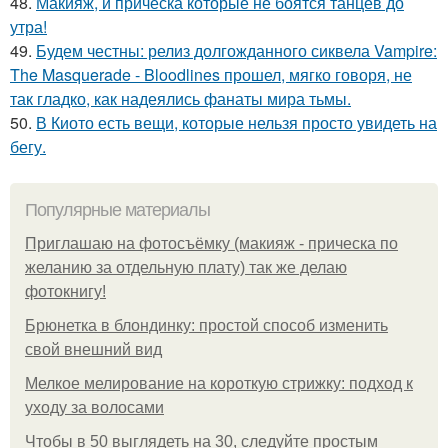
48.
Макияж, и прическа которые не боятся танцев до
утра!
49.
Будем честны: релиз долгожданного сиквела Vampire:
The Masquerade - Bloodlines прошел, мягко говоря, не
так гладко, как надеялись фанаты мира тьмы.
50.
В Киото есть вещи, которые нельзя просто увидеть на
бегу.
Популярные материалы
Приглашаю на фотосъёмку (макияж - прическа по
желанию за отдельную плату) так же делаю
фотокнигу!
Брюнетка в блондинку: простой способ изменить
свой внешний вид
Мелкое мелирование на короткую стрижку: подход к
уходу за волосами
Чтобы в 50 выглядеть на 30, следуйте простым