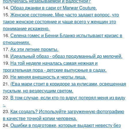
получилась незабываемой и радостной?
14.
Образ джанви в сари от Marwar Couture.
15.
Женское состояние. Мне часто задают вопрос, что
такое женское состояние и чаще всего у женщин это
понимание искажено.
16.
Селена гомес и Бенни Бланко испытывают кризис в
отношениях.
17.
Ах эти летние промты.
18.
Идеальный образ - образ продуманный до мелочей.
19.
На той неделе началась самая нежная и
трогательная пора - детские выпускные в садах.
20.
Не меняя внешность и черты лица.
21.
(Ева мари стоит в коридоре за кулисами, освещенная
тусклым, но вездесущим светом.
22.
В том случае, если кто-то вдруг потерял меня из виду
-.
23.
Как создать? Используйте загруженную фотографию
в качестве точной копии человека.
24.
Ошибки в подготовке, которые выдают невесту без