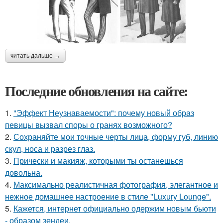
читать дальше →
Последние обновления на сайте:
1.
"Эффект Неузнаваемости": почему новый образ
певицы вызвал споры о гранях возможного?
2.
Сохраняйте мои точные черты лица, форму губ, линию
скул, носа и разрез глаз.
3.
Прически и макияж, которыми ты останешься
довольна.
4.
Максимально реалистичная фотография, элегантное и
нежное домашнее настроение в стиле "Luxury Lounge".
5.
Кажется, интернет официально одержим новым бьюти
- образом зендеи.