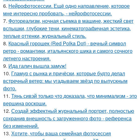
6.
Нейрофотосессии. Ещё одно направление, которое
мне интересно пробовать, - нейрофотосессии.
7.
Фотореализм, ночная съемка в машине, жесткий свет
вспышки, глубокие тени, кинематографичная эстетика,
теплые оттенки, журнальный стиль.
8.
Красный горошек (Red Polka Dot) - вечный символ
ретро - романтики, итальянского шика и самого сочного
летнего настроения.
9.
Ида галич вышла замуж!
10.
Гламур с рынка и причёски, которые будто делал
встречный ветер: мы угадываем звёзд по выпускным
фото.
11.
Тянь сивэй только что доказала, что минимализм - это
вершина роскоши.
12.
Создай эффектный журнальный портрет, полностью
сохранив внешность с загруженного фото - референса
без изменений.
13.
Хотите, чтобы ваша семейная фотосессия