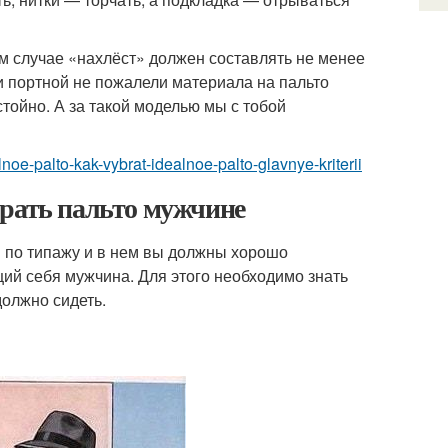
м случае «нахлёст» должен составлять не менее
 и портной не пожалели материала на пальто
стойно. А за такой моделью мы с тобой
lnoe-palto-kak-vybrat-idealnoe-palto-glavnye-kriterii
брать пальто мужчине
 по типажу и в нем вы должны хорошо
ий себя мужчина. Для этого необходимо знать
должно сидеть.