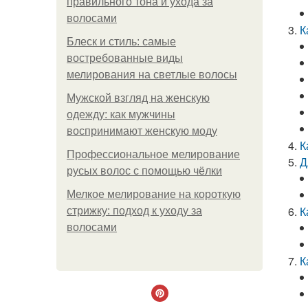
правильного тона и ухода за
волосами
К
Блеск и стиль: самые
востребованные виды
мелирования на светлые волосы
Мужской взгляд на женскую
одежду: как мужчины
воспринимают женскую моду
К
Профессиональное мелирование
Д
русых волос с помощью чёлки
Мелкое мелирование на короткую
К
стрижку: подход к уходу за
волосами
К