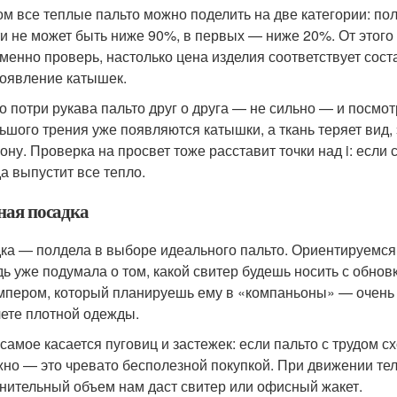
ом все теплые пальто можно поделить на две категории: п
и не может быть ниже 90%, в первых — ниже 20%. От этого п
менно проверь, настолько цена изделия соответствует сост
появление катышек.
о потри рукава пальто друг о друга — не сильно — и посмот
ьшого трения уже появляются катышки, а ткань теряет вид,
рону. Проверка на просвет тоже расставит точки над i: если
а выпустит все тепло.
ная посадка
ка — полдела в выборе идеального пальто. Ориентируемся н
дь уже подумала о том, какой свитер будешь носить с обно
мпером, который планируешь ему в «компаньоны» — очень 
чете плотной одежды.
 самое касается пуговиц и застежек: если пальто с трудом с
жно — это чревато бесполезной покупкой. При движении тел
нительный объем нам даст свитер или офисный жакет.