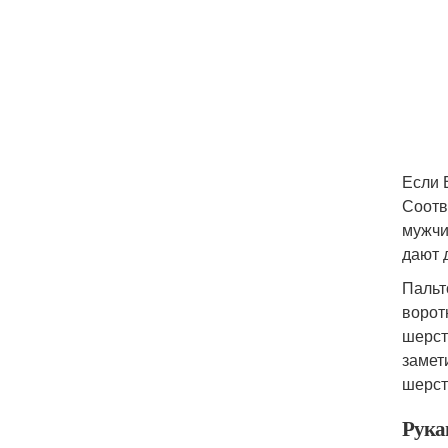
Если 
Соотв
мужчи
дают 
Пальт
ворот
шерст
замет
шерст
Рука