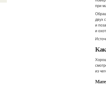
при м
Обращ
двух 
и поз
и охо
Источ
Как
Хорош
смотр
из че
Мате