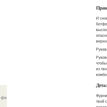
Прак
И сно
ботфо
высок
опасн
верхн
Рукав
Руков
чтобы
из тв
комбо
Дета
⇦
Фурни
твой 
повер