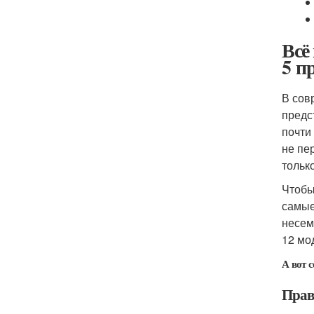
Всё
5 п
В сов
предс
почти
не пе
тольк
Чтобы
самые
несем
12 мо
А вот 
Прав