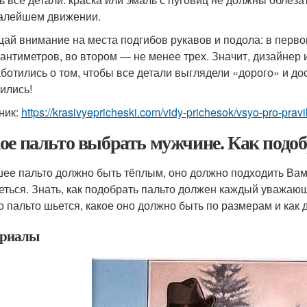
алейшем движении.
ай внимание на места подгибов рукавов и подола: в перво
сантиметров, во втором — не менее трех. Значит, дизайнер
аботились о том, чтобы все детали выглядели «дорого» и до
тились!
ник:
https://krasivyepricheski.com/vidy-prichesok/vsyo-pro-pravi
ое пальто выбрать мужчине. Как подо
ее пальто должно быть тёплым, оно должно подходить Вам
еться. Знать, как подобрать пальто должен каждый уважающ
го пальто шьется, какое оно должно быть по размерам и как 
риалы