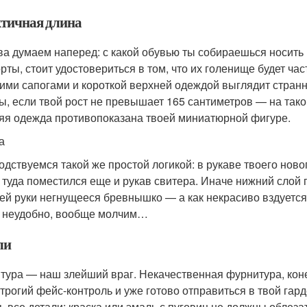
тичная длина
ва думаем наперед: с какой обувью ты собираешься носить 
рты, стоит удостовериться в том, что их голенище будет ча
ими сапогами и короткой верхней одеждой выглядит странн
ы, если твой рост не превышает 165 сантиметров — на тако
яя одежда противопоказана твоей миниатюрной фигуре.
а
одствуемся такой же простой логикой: в рукаве твоего ново
 туда поместился еще и рукав свитера. Иначе нижний слой 
оей руки негнущееся бревнышко — а как некрасиво вздуется
 неудобно, вообще молчим…
ли
тура — наш злейший враг. Некачественная фурнитура, коне
строгий фейс-контроль и уже готово отправиться в твой гар
ь все детали: краска или эмаль с пуговиц не должны облеза