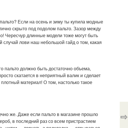
пальто? Если на осень и зиму ты купила модные
стично скрыто под подолом пальто. Зазор между
о! Чересчур длинные модели тоже могут быть
й случай лови наш небольшой гайд о том, какая
го пальто должно быть достаточно объема,
просто скатается в неприятный валик и сделает
 плотный материал! О том, настолько такое
⇨
чно же. Даже если пальто в магазине прошло
дероб, в последний раз со всем пристрастием
ть, нитки — торчать, а подкладка — отрываться