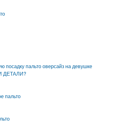
ьто
ую посадку пальто оверсайз на девушке
ЛИ ДЕТАЛИ?
ое пальто
льто