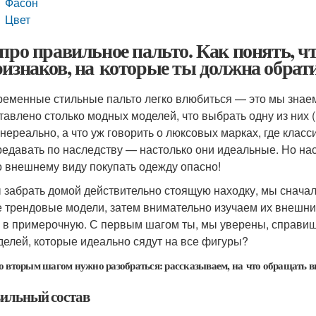
Фасон
Цвет
 про правильное пальто. Как понять, чт
ризнаков, на которые ты должна обрат
ременные стильные пальто легко влюбиться — это мы знае
тавлено столько модных моделей, что выбрать одну из них (
 нереально, а что уж говорить о люксовых марках, где клас
редавать по наследству — настолько они идеальные. Но нас 
о внешнему виду покупать одежду опасно!
 забрать домой действительно стоящую находку, мы снач
 трендовые модели, затем внимательно изучаем их внешний
 в примерочную. С первым шагом ты, мы уверены, справиш
делей, которые идеально сядут на все фигуры?
со вторым шагом нужно разобраться: рассказываем, на что обращать 
ильный состав