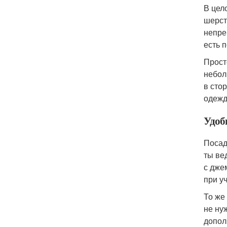
В цел
шерст
непре
есть 
Прост
небол
в сто
одежд
Удоб
Посад
ты ве
с дже
при у
То же
не ну
допол