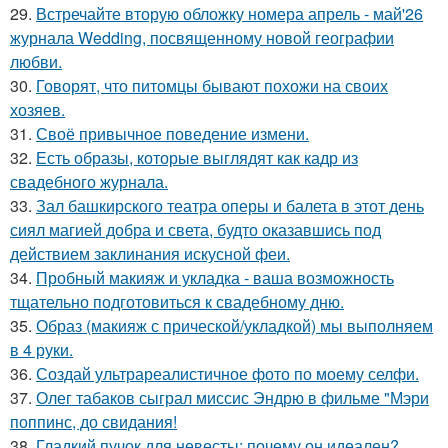
29.
Встречайте вторую обложку номера апрель - май'26
журнала Wedding, посвященному новой географии
любви.
30.
Говорят, что питомцы бывают похожи на своих
хозяев.
31.
Своё привычное поведение измени.
32.
Есть образы, которые выглядят как кадр из
свадебного журнала.
33.
Зал башкирского театра оперы и балета в этот день
сиял магией добра и света, будто оказавшись под
действием заклинания искусной феи.
34.
Пробный макияж и укладка - ваша возможность
тщательно подготовиться к свадебному дню.
35.
Образ (макияж с прической/укладкой) мы выполняем
в 4 руки.
36.
Создай ультрареалистичное фото по моему селфи.
37.
Олег табаков сыграл миссис Эндрю в фильме "Мэри
поппинс, до свидания!
38.
Гладкий пучок для невесты: почему он идеален?