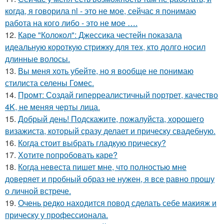
когда, я говорила nl - это не мое, сейчас я понимаю
работа на кого либо - это не мое ….
12.
Каре "Колокол": Джессика честейн показала
идеальную короткую стрижку для тех, кто долго носил
длинные волосы.
13.
Вы меня хоть убейте, но я вообще не понимаю
стилиста селены Гомес.
14.
Промт: Создай гиперреалистичный портрет, качество
4K, не меняя черты лица.
15.
Добрый день! Подскажите, пожалуйста, хорошего
визажиста, который сразу делает и прическу свадебную.
16.
Когда стоит выбрать гладкую прическу?
17.
Хотите попробовать каре?
18.
Когда невеста пишет мне, что полностью мне
доверяет и пробный образ не нужен, я все равно прошу
о личной встрече.
19.
Очень редко находится повод сделать себе макияж и
прическу у профессионала.