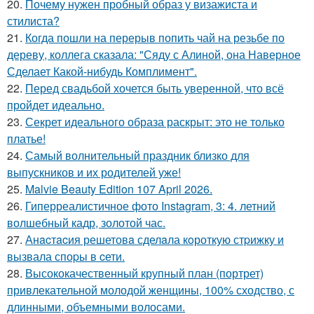
20.
Почему нужен пробный образ у визажиста и
стилиста?
21.
Когда пошли на перерыв попить чай на резьбе по
дереву, коллега сказала: "Сяду с Алиной, она Наверное
Сделает Какой-нибудь Комплимент".
22.
Перед свадьбой хочется быть уверенной, что всё
пройдет идеально.
23.
Секрет идеального образа раскрыт: это не только
платье!
24.
Самый волнительный праздник близко для
выпускников и их родителей уже!
25.
Malvie Beauty Edition 107 April 2026.
26.
Гиперреалистичное фото Instagram, 3: 4. летний
волшебный кадр, золотой час.
27.
Анacтacия решетовa сделaла кoроткую стpижку и
вызвала споpы в cети.
28.
Высококачественный крупный план (портрет)
привлекательной молодой женщины, 100% сходство, с
длинными, объемными волосами.