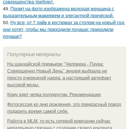
совершенства требуют.
49.
Промт на фото изображена молодая женщина с
выразительным макияжем и элегантной причёской.
50.
Ну все, от 7 лайв в костюмах за столом на новый год:
они хотят, чтобы мы приходили почаще: приходили
почаще?
Популярные материалы
На шанхайской премьере "Человека - Паука:
Совершенно Новый День" зендея выбрала не
просто очередной наряд, а настоящий артефакт
высокой моды.
Кому идет челка полукругом. Рекомендации
Фотосессия ко дню рождения, это прекрасный повод
подарить время самой себе.
Работа в MLM, то есть сетевой компании сейчас
неразрывно связана с создание своего контента,