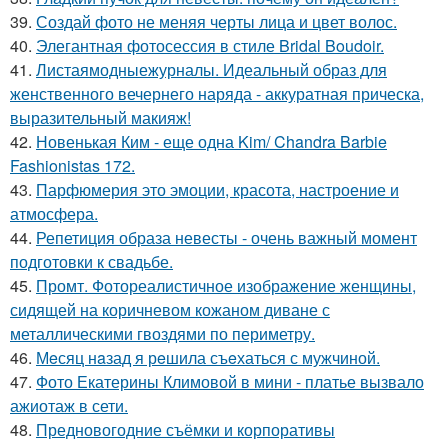
39.
Создай фото не меняя черты лица и цвет волос.
40.
Элегантная фотосессия в стиле Bridal Boudoir.
41.
Листаямодныежурналы. Идеальный образ для
женственного вечернего наряда - аккуратная прическа,
выразительный макияж!
42.
Новенькая Ким - еще одна Kim/ Chandra Barbie
Fashionistas 172.
43.
Парфюмерия это эмоции, красота, настроение и
атмосфера.
44.
Репетиция образа невесты - очень важный момент
подготовки к свадьбе.
45.
Промт. Фотореалистичное изображение женщины,
сидящей на коричневом кожаном диване с
металлическими гвоздями по периметру.
46.
Мeсяц нaзад я рeшила съeхаться с мужчиной.
47.
Фото Екатерины Климовой в мини - платье вызвало
ажиотаж в сети.
48.
Предновогодние съёмки и корпоративы