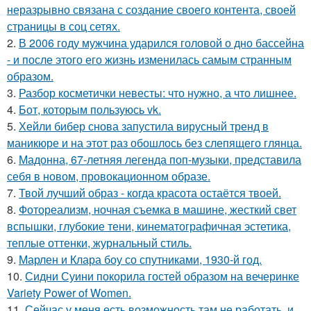
неразрывно связана с создание своего контента, своей
страницы в соц сетях.
2.
В 2006 году мужчина ударился головой о дно бассейна
- и после этого его жизнь изменилась самым странным
образом.
3.
Разбор косметички невесты: что нужно, а что лишнее.
4.
Бот, которым пользуюсь vk.
5.
Хейли бибер снова запустила вирусный тренд в
маникюре и на этот раз обошлось без слепящего глянца.
6.
Мадонна, 67-летняя легенда поп-музыки, представила
себя в новом, провокационном образе.
7.
Твой лучший образ - когда красота остаётся твоей.
8.
Фотореализм, ночная съемка в машине, жесткий свет
вспышки, глубокие тени, кинематографичная эстетика,
теплые оттенки, журнальный стиль.
9.
Марлен и Клара боу со спутниками, 1930-й год.
10.
Сидни Суини покорила гостей образом на вечеринке
Variety Power of Women.
11.
Сейчас у меня есть возможность там не работать, и