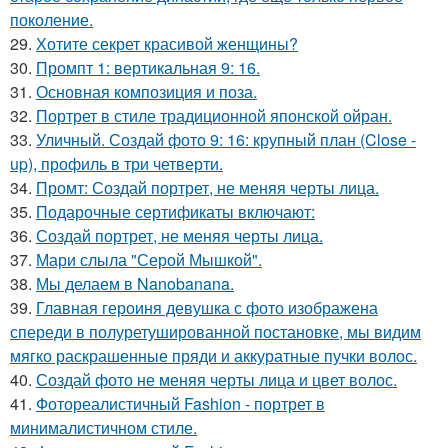
поколение.
29.
Хотите секрет красивой женщины?
30.
Промпт 1: вертикальная 9: 16.
31.
Основная композиция и поза.
32.
Портрет в стиле традиционной японской ойран.
33.
Уличный. Создай фото 9: 16: крупный план (Close -
up), профиль в три четверти.
34.
Промт: Создай портрет, не меняя черты лица.
35.
Подарочные сертификаты включают:
36.
Создай портрет, не меняя черты лица.
37.
Мари слыла "Серой Мышкой".
38.
Мы делаем в Nanobanana.
39.
Главная героиня девушка с фото изображена
спереди в полуретушированной постановке, мы видим
мягко раскрашенные пряди и аккуратные пучки волос.
40.
Создай фото не меняя черты лица и цвет волос.
41.
Фотореалистичный Fashion - портрет в
минималистичном стиле.