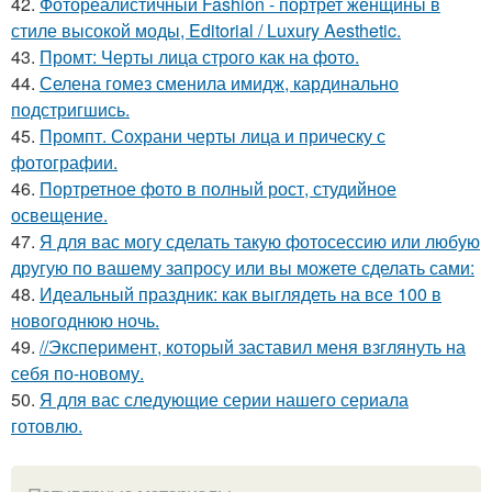
42.
Фотореалистичный Fashion - портрет женщины в
стиле высокой моды, Editorial / Luxury Aesthetic.
43.
Промт: Черты лица строго как на фото.
44.
Селена гомез сменила имидж, кардинально
подстригшись.
45.
Промпт. Сохрани черты лица и прическу с
фотографии.
46.
Портретное фото в полный рост, студийное
освещение.
47.
Я для вас могу сделать такую фотосессию или любую
другую по вашему запросу или вы можете сделать сами:
48.
Идеальный праздник: как выглядеть на все 100 в
новогоднюю ночь.
49.
//Эксперимент, который заставил меня взглянуть на
себя по-новому.
50.
Я для вас следующие серии нашего сериала
готовлю.