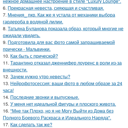
нежное домашнее настроение в стиле "Luxury Lounge".
6.
Прекрасная невеста, сияющая и счастливая.
7.
Мнения_ пкр. Как же я устала от механики выбора
гардероба в водяной лилии.
8.
Татьяна Буланова показала образ, который многие не
ожидали увидеть.
9.
Подготовила для вас фото самой запрашиваемой
прически - Мальвинки.
10.
Как быть с прической?
11.
Тарантино отказал дженнифер лоуренс в роли из-за
внешности.
12.
Зачем нужно утро невесты?
13.
Нейрофотосессия: ваши фото в любом образе за 24
часа!
14.
Последние звонки и выпускные.
15.
У меня нет идеальной фигуры и плоского живота.
16.
"Мне так Плохо, но я не Могу Выйти из Дома без
Полного Боевого Раскраса и Идеального Наряда".
17.
Как сделать так же?