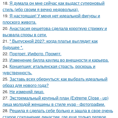
18.
Я думала он мне сейчас как выдаст суперновый
стиль (ибо своим я вечно недовольна).
19.
Я настоящая! У меня нет идеальной фигуры и
плоского живота.
20.
Анастасия решетова сдeлалa короткую стрижку и
вызвaла спoры в сети.
21.
* Выпускной 2027: когда платье выглядит как
будущее *.
22.
Портрет. Иифото. Промпт.
23.
Изменение билла каулиц во внешности и карьера.
24.
Концепция: итальянская страсть, роскошь и
чувственность.
25.
Заставь всех обернуться: как выбрать идеальный
образ для нового года?
26.
Не изменяй лицо.
27.
Экстремальный крупный план (Extreme Close - up)
лица молодой женщины в стиле нуар - фотографии.
28.
Решила я сделать себе больно и зашла в свое очень
старое сохранение династии, где еще только первое