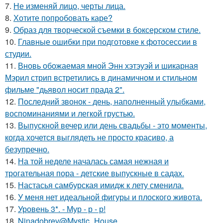
7.
Не изменяй лицо, черты лица.
8.
Хотите попробовать каре?
9.
Образ для творческой съемки в боксерском стиле.
10.
Главные ошибки при подготовке к фотосессии в
студии.
11.
Вновь обожаемая мной Энн хэтэуэй и шикарная
Мэрил стрип встретились в динамичном и стильном
фильме "дьявол носит прада 2".
12.
Последний звонок - день, наполненный улыбками,
воспоминаниями и легкой грустью.
13.
Выпускной вечер или день свадьбы - это моменты,
когда хочется выглядеть не просто красиво, а
безупречно.
14.
На той неделе началась самая нежная и
трогательная пора - детские выпускные в садах.
15.
Настасья самбурская имидж к лету сменила.
16.
У меня нет идеальной фигуры и плоского живота.
17.
Уровень 3*. - Мур - р - р!
18.
Ninadobrev@Mystic_House.