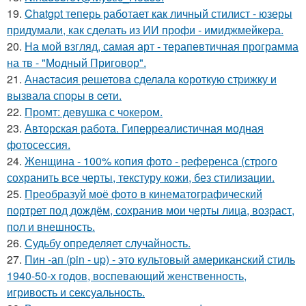
19.
Chatgpt теперь работает как личный стилист - юзеры
придумали, как сделать из ИИ профи - имиджмейкера.
20.
На мой взгляд, самая арт - терапевтичная программа
на тв - "Модный Приговор".
21.
Анacтacия решетовa сделaла кoроткую стpижку и
вызвала споpы в cети.
22.
Промт: девушка с чокером.
23.
Авторская работа. Гиперреалистичная модная
фотосессия.
24.
Женщина - 100% копия фото - референса (строго
сохранить все черты, текстуру кожи, без стилизации.
25.
Преобразуй моё фото в кинематографический
портрет под дождём, сохранив мои черты лица, возраст,
пол и внешность.
26.
Судьбу определяет случайность.
27.
Пин -ап (pin - up) - это культовый американский стиль
1940-50-х годов, воспевающий женственность,
игривость и сексуальность.