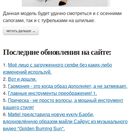
Данная модель будет удачно смотреться и с осенними
сапогами, так и с туфельками на шпильке.
читать дальше →
Последние обновления на сайте:
1.
Моё лицо с загруженного селфи без каких-либо
изменений используй.
2.
Вот и дошли.
3.
Гармония - это когда образ дополняет, а не затмевает.
4.
Главные инструменты преображения! 1.
5.
Прическа - не просто волосы, а мощный инструмент
вашего стиля!
6.
Mattel представила новую куклу Барби,
вдохновлённую образом майли Сайрус из музыкального
видео "Golden Burning Sun".