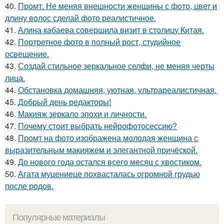
40.
Промт. Не меняя внешности женщины с фото, цвет и
длину волос сделай фото реалистичное.
41.
Алина кабаева совершила визит в столицу Китая.
42.
Портретное фото в полный рост, студийное
освещение.
43.
Создай стильное зеркальное селфи, не меняя черты
лица.
44.
Обстановка домашняя, уютная, ультрареалистичная.
45.
Добрый день редакторы!
46.
Макияж зеркало эпохи и личности.
47.
Почему стоит выбрать нейрофотосессию?
48.
Промт на фото изображена молодая женщина с
выразительным макияжем и элегантной причёской.
49.
До нового года остался всего месяц с хвостиком.
50.
Агата муцениеце похвасталась огромной грудью
после родов.
Популярные материалы