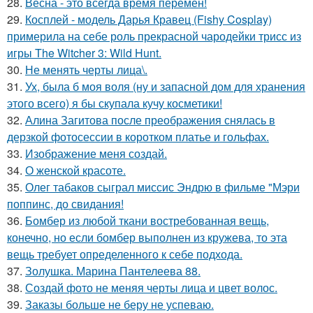
28.
Весна - это всегда время перемен!
29.
Косплей - модель Дарья Кравец (Fishy Cosplay)
примерила на себе роль прекрасной чародейки трисс из
игры The Witcher 3: Wild Hunt.
30.
Не менять черты лица\.
31.
Ух, была б моя воля (ну и запасной дом для хранения
этого всего) я бы скупала кучу косметики!
32.
Алина Загитова после преображения снялась в
дерзкой фотосессии в коротком платье и гольфах.
33.
Изображение меня создай.
34.
О женской красоте.
35.
Олег табаков сыграл миссис Эндрю в фильме "Мэри
поппинс, до свидания!
36.
Бомбер из любой ткани востребованная вещь,
конечно, но если бомбер выполнен из кружева, то эта
вещь требует определенного к себе подхода.
37.
Золушка. Марина Пантелеева 88.
38.
Создай фото не меняя черты лица и цвет волос.
39.
Заказы больше не беру не успеваю.