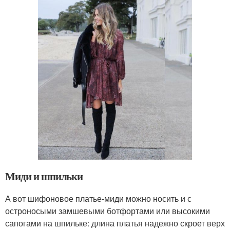
Миди и шпильки
А вот шифоновое платье-миди можно носить и с
остроносыми замшевыми ботфортами или высокими
сапогами на шпильке: длина платья надежно скроет верх