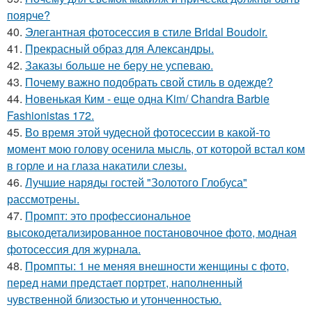
поярче?
40.
Элегантная фотосессия в стиле Bridal Boudoir.
41.
Прекрасный образ для Александры.
42.
Заказы больше не беру не успеваю.
43.
Почему важно подобрать свой стиль в одежде?
44.
Новенькая Ким - еще одна Kim/ Chandra Barbie
Fashionistas 172.
45.
Во время этой чудесной фотосессии в какой-то
момент мою голову осенила мысль, от которой встал ком
в горле и на глаза накатили слезы.
46.
Лучшие наряды гостей "Золотого Глобуса"
рассмотрены.
47.
Промпт: это профессиональное
высокодетализированное постановочное фото, модная
фотосессия для журнала.
48.
Промпты: 1 не меняя внешности женщины с фото,
перед нами предстает портрет, наполненный
чувственной близостью и утонченностью.