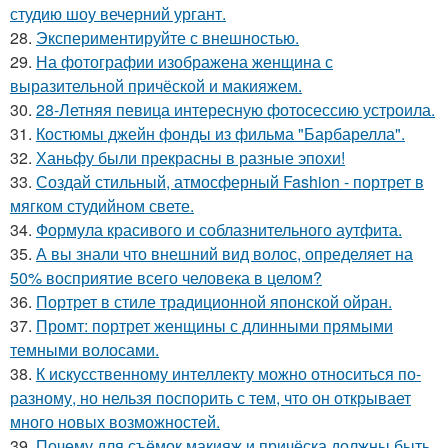
студию шоу вечерний ургант.
28.
Экспериментируйте с внешностью.
29.
На фотографии изображена женщина с
выразительной причёской и макияжем.
30.
28-Летняя певица интересную фотосессию устроила.
31.
Костюмы джейн фонды из фильма "Барбарелла".
32.
Ханьфу были прекрасны в разные эпохи!
33.
Создай стильный, атмосферный Fashion - портрет в
мягком студийном свете.
34.
Формула красивого и соблазнительного аутфита.
35.
А вы знали что внешний вид волос, определяет на
50% восприятие всего человека в целом?
36.
Портрет в стиле традиционной японской ойран.
37.
Промт: портрет женщины с длинными прямыми
темными волосами.
38.
К искусственному интеллекту можно относиться по-
разному, но нельзя поспорить с тем, что он открывает
много новых возможностей.
39.
Почему для съёмок макияж и причёска должны быть