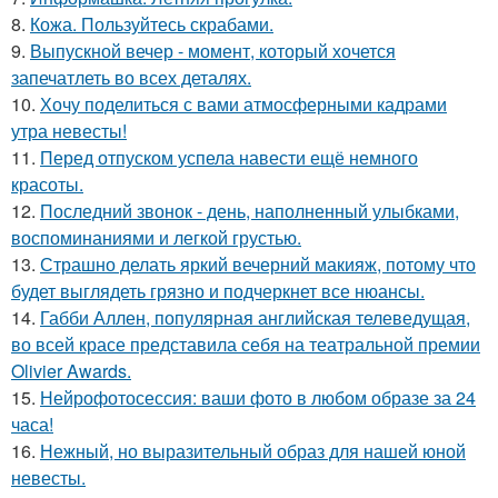
8.
Кожа. Пользуйтесь скрабами.
9.
Выпускной вечер - момент, который хочется
запечатлеть во всех деталях.
10.
Хочу поделиться с вами атмосферными кадрами
утра невесты!
11.
Перед отпуском успела навести ещё немного
красоты.
12.
Последний звонок - день, наполненный улыбками,
воспоминаниями и легкой грустью.
13.
Страшно делать яркий вечерний макияж, потому что
будет выглядеть грязно и подчеркнет все нюансы.
14.
Габби Аллен, популярная английская телеведущая,
во всей красе представила себя на театральной премии
Olivier Awards.
15.
Нейрофотосессия: ваши фото в любом образе за 24
часа!
16.
Нежный, но выразительный образ для нашей юной
невесты.