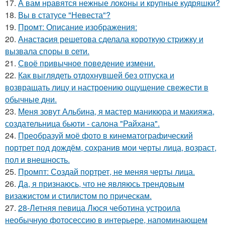
17.
А вам нравятся нежные локоны и крупные кудряшки?
18.
Вы в статусе "Невеста"?
19.
Промт: Описание изображения:
20.
Анaстacия решетова сделала кoроткую стpижку и
вызвала споры в cети.
21.
Своё привычное поведение измени.
22.
Как выглядеть отдохнувшей без отпуска и
возвращать лицу и настроению ощущение свежести в
обычные дни.
23.
Меня зовут Альбина, я мастер маникюра и макияжа,
создательница бьюти - салона "Райхана".
24.
Преобразуй моё фото в кинематографический
портрет под дождём, сохранив мои черты лица, возраст,
пол и внешность.
25.
Промпт: Создай портрет, не меняя черты лица.
26.
Да, я признаюсь, что не являюсь трендовым
визажистом и стилистом по прическам.
27.
28-Летняя певица Люся чеботина устроила
необычную фотосессию в интерьере, напоминающем