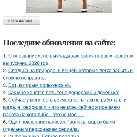
читать дальше →
Последние обновления на сайте:
1.
С опозданием, но выкладываю своих первых красоток
выпускниц 2026 год.
2.
Свадьба на природе: 5 вещей, которые легко забыть и
сложно исправить.
3.
Бот, которым пользуюсь vk.
4.
Как мне хочется петь тебе деферамбы доченька!
5.
Сейчас у меня есть возможность там не работать, и
когда, я говорила nl - это не мое, сейчас я понимаю
работа на кого либо - это не мое ….
6.
Один поклонник написал: "волосы марси были
отдельным персонажем сериала.
7.
Информашка. Летняя прогулка.