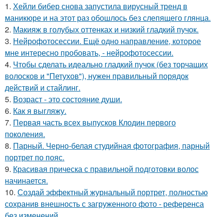
1.
Хейли бибер снова запустила вирусный тренд в
маникюре и на этот раз обошлось без слепящего глянца.
2.
Макияж в голубых оттенках и низкий гладкий пучок.
3.
Нейрофотосессии. Ещё одно направление, которое
мне интересно пробовать, - нейрофотосессии.
4.
Чтобы сделать идеально гладкий пучок (без торчащих
волосков и "Петухов"), нужен правильный порядок
действий и стайлинг.
5.
Возраст - это состояние души.
6.
Как я выгляжу.
7.
Первая часть всех выпусков Клодин первого
поколения.
8.
Парный. Черно-белая студийная фотография, парный
портрет по пояс.
9.
Красивая прическа с правильной подготовки волос
начинается.
10.
Создай эффектный журнальный портрет, полностью
сохранив внешность с загруженного фото - референса
без изменений.