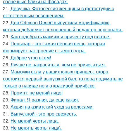
солнечные блики на фасадах.
21.
Девушка. Фотосессия женщины в фотостудии c
естественным освещением.
22.
Для Crimson Desert выпустили модификацию,
которая добавляет полноценный редактор персонажа.
23.
Как подобрать макияж и прическу под платье:
24.
Пеньюар - это самая первая вещь, которая
формирует настроение с самого утра.
25.
Доброе утро всем!
26.
Лучше не накраситься, чем не причесаться.
27.
Мамочки если у ваших юных принцесс скоро
состоится первый выпускной бал, то пора подумать не
только о наряде но и о красивой причёске.
28.
Промпт: не меняй лицо!
29.
Финал. Я разная, да еще какая.
30.
Акция на азиатский уход за волосами.
31.
Выпускной - это про свежесть.
32.
Не меняй черты лица.
33.
Не менять черты лица\.