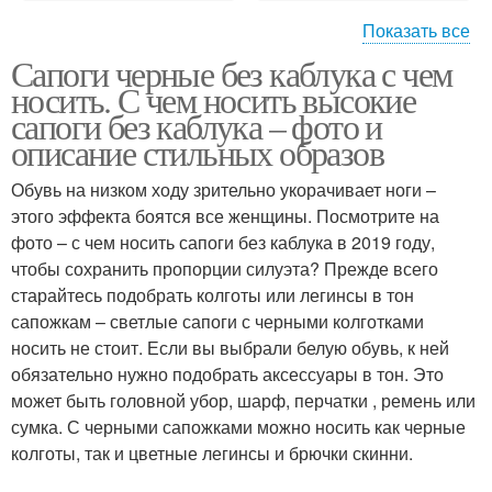
Показать все
Сапоги черные без каблука с чем
Платье с замшевыми
Платье с сапогами
носить. С чем носить высокие
сапогами
сапоги без каблука – фото и
описание стильных образов
Обувь на низком ходу зрительно укорачивает ноги –
Сапоги на танкетке
Демисезонные сапоги
этого эффекта боятся все женщины. Посмотрите на
фото – с чем носить сапоги без каблука в 2019 году,
чтобы сохранить пропорции силуэта? Прежде всего
старайтесь подобрать колготы или легинсы в тон
сапожкам – светлые сапоги с черными колготками
носить не стоит. Если вы выбрали белую обувь, к ней
обязательно нужно подобрать аксессуары в тон. Это
может быть головной убор, шарф, перчатки , ремень или
сумка. С черными сапожками можно носить как черные
колготы, так и цветные легинсы и брючки скинни.