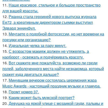
11.
Наше красивое, стильное и большое пространство
для вашей красоты.
12.
Рианна стала героиней нового выпуска журнала
Ee72, а креативным директором съемки выступил
Эдвард эннинфул.
13.
Мечтаете о подобной фотосессии, но нет времени на
поездки или организацию?
14.
Идеальная челка за пару минут.
15.
С возрастом макияж должен не утяжелять, а
наоборот - освежать и подчёркивать красоту.
16.
Вот скажите мне пожалуйста, возможно ли среди
полей, заболоченного места найти незнакомца, который
скажет куда двигаться дальше?
17.
Минувшим вечером состоялась церемония жара
Music Awards - настоящий праздник музыки и гламура.
18.
Промт номер 37.
19.
Каким может быть мужской портрет?
20.
Девушка на яркой улице с мозаикой гауди, пальмы и