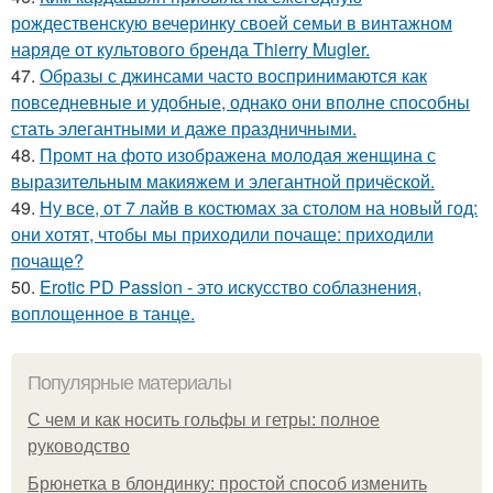
рождественскую вечеринку своей семьи в винтажном
наряде от культового бренда Thierry Mugler.
47.
Образы с джинсами часто воспринимаются как
повседневные и удобные, однако они вполне способны
стать элегантными и даже праздничными.
48.
Промт на фото изображена молодая женщина с
выразительным макияжем и элегантной причёской.
49.
Ну все, от 7 лайв в костюмах за столом на новый год:
они хотят, чтобы мы приходили почаще: приходили
почаще?
50.
Erotic PD Passion - это искусство соблазнения,
воплощенное в танце.
Популярные материалы
С чем и как носить гольфы и гетры: полное
руководство
Брюнетка в блондинку: простой способ изменить