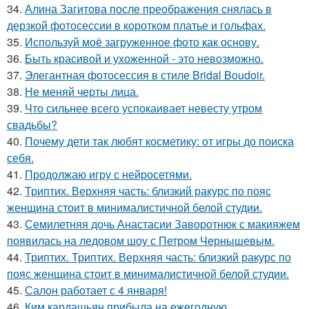
34.
Алина Загитова после преображения снялась в
дерзкой фотосессии в коротком платье и гольфах.
35.
Используй моё загруженное фото как основу.
36.
Быть красивой и ухоженной - это невозможно.
37.
Элегантная фотосессия в стиле Bridal Boudoir.
38.
Не меняй черты лица.
39.
Что сильнее всего успокаивает невесту утром
свадьбы?
40.
Почему дети так любят косметику: от игры до поиска
себя.
41.
Продолжаю игру с нейросетями.
42.
Триптих. Верхняя часть: близкий ракурс по пояс
женщина стоит в минималистичной белой студии.
43.
Семилетняя дочь Анастасии Заворотнюк с макияжем
появилась на ледовом шоу с Петром Чернышевым.
44.
Триптих. Триптих. Верхняя часть: близкий ракурс по
пояс женщина стоит в минималистичной белой студии.
45.
Салон работает с 4 января!
46.
Ким кардашьян прибыла на ежегодную