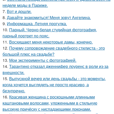
неделе моды в Париже.
7.
Вот и дошли.
8.
Давайте знакомиться! Меня зовут Ангелина.
9.
Информашка. Летняя прогулка.
10.
Парный. Черно-белая студийная фотография,
парный портрет по пояс.
11.
Восхищают меня некоторые дамы, конечно.
12.
Почему сопровождение свадебного стилиста - это
большой плюс на свадьбе?
13.
Мои эксперименты с фотографией.
14.
Тарантино отказал дженнифер лоуренс в роли из-за
внешности.
15.
Выпускной вечер или день свадьбы - это моменты,
когда хочется выглядеть не просто красиво, а
безупречно.
16.
Красивая женщина с роскошными длинными
каштановыми волосами, уложенными в стильную
высокую причёску с ниспадающими локонами.