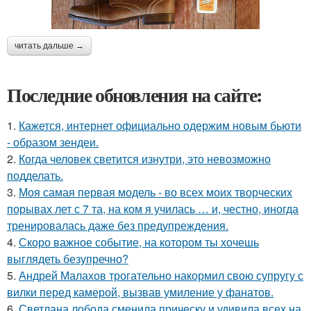
читать дальше →
Последние обновления на сайте:
1.
Кажется, интернет официально одержим новым бьюти
- образом зендеи.
2.
Когда человек светится изнутри, это невозможно
подделать.
3.
Моя самая первая модель - во всех моих творческих
порывах лет с 7 та, на ком я училась … и, честно, иногда
тренировалась даже без предупреждения.
4.
Скоро важное событие, на котором ты хочешь
выглядеть безупречно?
5.
Андрей Малахов трогательно накормил свою супругу с
вилки перед камерой, вызвав умиление у фанатов.
6.
Светлана лобода сменила прическу и удивила всех на