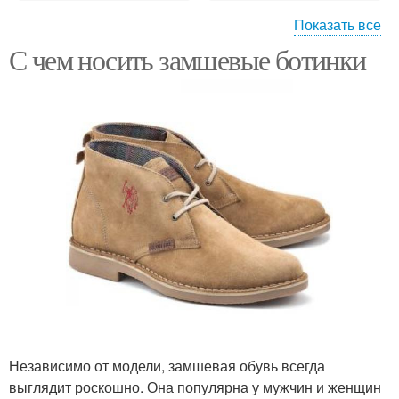
Показать все
С чем носить замшевые ботинки
Платье с замшевыми
Платье с сапогами
сапогами
Демисезонные сапоги
Независимо от модели, замшевая обувь всегда
выглядит роскошно. Она популярна у мужчин и женщин