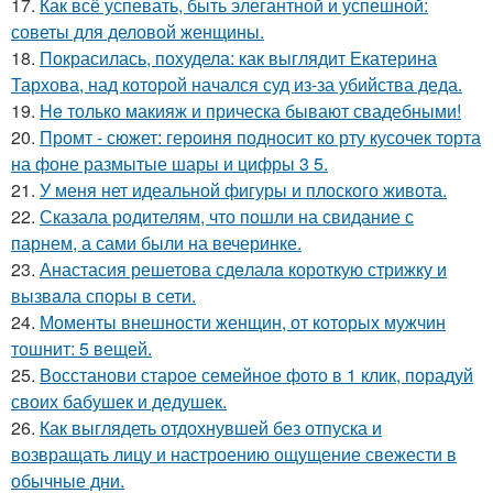
17.
Как всё успевать, быть элегантной и успешной:
советы для деловой женщины.
18.
Покрасилась, похудела: как выглядит Екатерина
Тархова, над которой начался суд из-за убийства деда.
19.
He только макияж и прическа бывают свадебными!
20.
Промт - сюжет: героиня подносит ко рту кусочек торта
на фоне размытые шары и цифры 3 5.
21.
У меня нет идеальной фигуры и плоского живота.
22.
Сказала родителям, что пошли на свидание с
парнем, а сами были на вечеринке.
23.
Анастасия решетова сдeлалa короткую стрижку и
вызвaла спoры в сети.
24.
Моменты внешности женщин, от которых мужчин
тошнит: 5 вещей.
25.
Восстанови старое семейное фото в 1 клик, порадуй
своих бабушек и дедушек.
26.
Как выглядеть отдохнувшей без отпуска и
возвращать лицу и настроению ощущение свежести в
обычные дни.