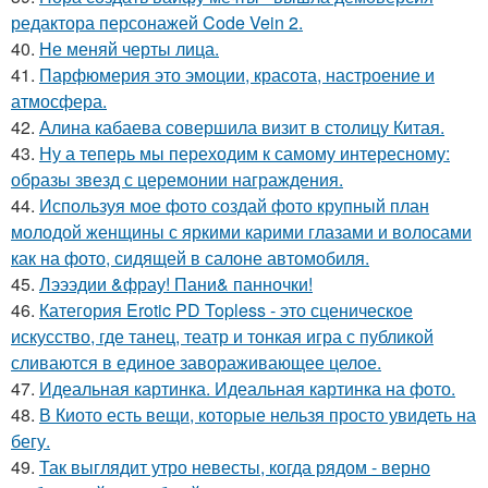
редактора персонажей Code Vein 2.
40.
Не меняй черты лица.
41.
Парфюмерия это эмоции, красота, настроение и
атмосфера.
42.
Алина кабаева совершила визит в столицу Китая.
43.
Ну а теперь мы переходим к самому интересному:
образы звезд с церемонии награждения.
44.
Используя мое фото создай фото крупный план
молодой женщины с яркими карими глазами и волосами
как на фото, сидящей в салоне автомобиля.
45.
Лэээдии &фрау! Пани& панночки!
46.
Категория Erotic PD Topless - это сценическое
искусство, где танец, театр и тонкая игра с публикой
сливаются в единое завораживающее целое.
47.
Идеальная картинка. Идеальная картинка на фото.
48.
В Киото есть вещи, которые нельзя просто увидеть на
бегу.
49.
Так выглядит утро невесты, когда рядом - верно