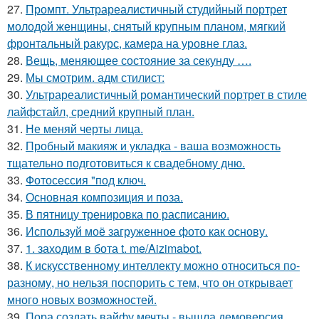
27.
Промпт. Ультрареалистичный студийный портрет
молодой женщины, снятый крупным планом, мягкий
фронтальный ракурс, камера на уровне глаз.
28.
Вещь, меняющее состояние за секунду ….
29.
Мы смотрим. адм стилист:
30.
Ультрареалистичный романтический портрет в стиле
лайфстайл, средний крупный план.
31.
Не меняй черты лица.
32.
Пробный макияж и укладка - ваша возможность
тщательно подготовиться к свадебному дню.
33.
Фотосессия "под ключ.
34.
Основная композиция и поза.
35.
В пятницу тренировка по расписанию.
36.
Используй моё загруженное фото как основу.
37.
1. заходим в бота t. me/Aizimabot.
38.
К искусственному интеллекту можно относиться по-
разному, но нельзя поспорить с тем, что он открывает
много новых возможностей.
39.
Пора создать вайфу мечты - вышла демоверсия