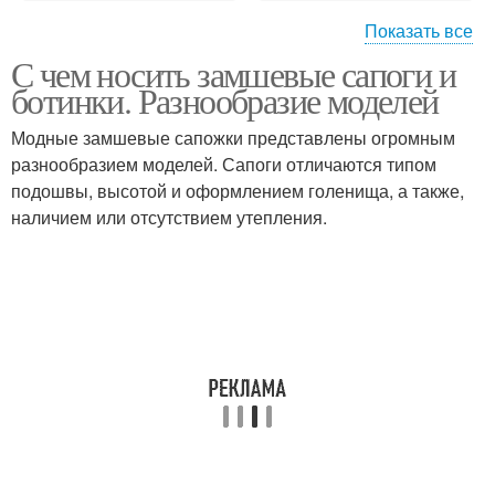
Показать все
С чем носить замшевые сапоги и
Открытые сапоги
Летние сапоги
ботинки. Разнообразие моделей
Модные замшевые сапожки представлены огромным
разнообразием моделей. Сапоги отличаются типом
Сапоги с открытым
подошвы, высотой и оформлением голенища, а также,
Сапоги в дырочку
носком
наличием или отсутствием утепления.
Джинсовые сапоги
Ажурные сапоги
Сапоги из кожи