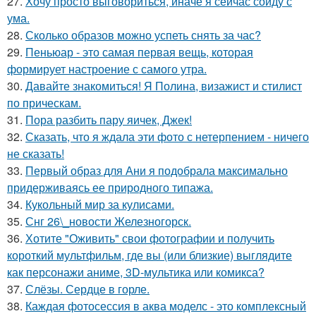
27.
Хочу просто выговориться, иначе я сейчас сойду с
ума.
28.
Сколько образов можно успеть снять за час?
29.
Пеньюар - это самая первая вещь, которая
формирует настроение с самого утра.
30.
Давайте знакомиться! Я Полина, визажист и стилист
по прическам.
31.
Пора разбить пару яичек, Джек!
32.
Сказать, что я ждала эти фото с нетерпением - ничего
не сказать!
33.
Первый образ для Ани я подобрала максимально
придерживаясь ее природного типажа.
34.
Кукольный мир за кулисами.
35.
Снг 26\_новости Железногорск.
36.
Хотите "Оживить" свои фотографии и получить
короткий мультфильм, где вы (или близкие) выглядите
как персонажи аниме, 3D-мультика или комикса?
37.
Слёзы. Сердце в горле.
38.
Каждая фотосессия в аква моделс - это комплексный