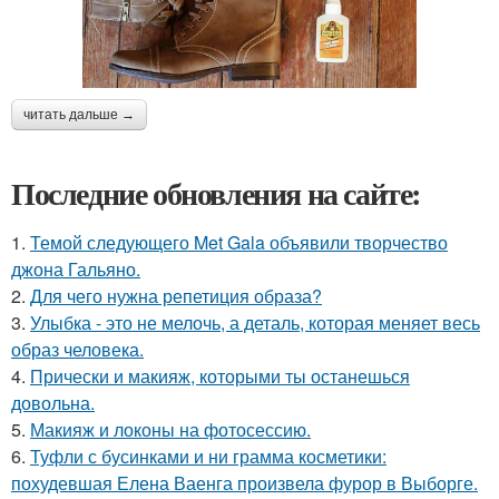
читать дальше →
Последние обновления на сайте:
1.
Темой следующего Met Gala объявили творчество
джона Гальяно.
2.
Для чего нужна репетиция образа?
3.
Улыбка - это не мелочь, а деталь, которая меняет весь
образ человека.
4.
Прически и макияж, которыми ты останешься
довольна.
5.
Макияж и локоны на фотосессию.
6.
Туфли с бусинками и ни грамма косметики:
похудевшая Елена Ваенга произвела фурор в Выборге.