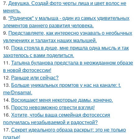
7.
Девушка. Создай фото черты лица и цвет волос не
менять.
8.
"Родничок" у малыша - один из самых удивительных
элементов раннего развития человека.
9.
Представляете, как интересно узнавать о необычных
увлечениях и талантах наших малышей.
10.
Пока стояла в душе, мне пришла одна мысль и так
захотелось с вами поделиться.
11.
Татьяна буланова предстала в неожиданном образе
в новой фотосессии!
12.
Раньше или сейчас?
13.
Больше уникальных промтов у нас на канале: t.
me/Dnsamai.
14.
Восхищают меня некоторые дамы, конечно.
15.
Просто невозможно отвести взгляд!
16.
Хотите, чтобы ваша семейная фотосессия
получилась незабываемой и радостной?
17.
Секрет идеального образа раскрыт: это не только
платье!