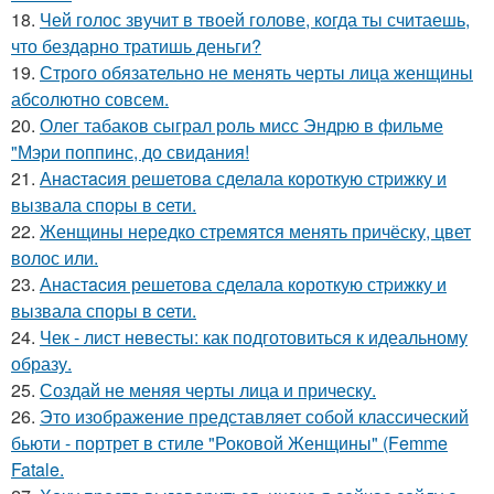
18.
Чей голос звучит в твоей голове, когда ты считаешь,
что бездарно тратишь деньги?
19.
Строго обязательно не менять черты лица женщины
абсолютно совсем.
20.
Олег табаков сыграл роль мисс Эндрю в фильме
"Мэри поппинс, до свидания!
21.
Анacтacия решетовa сделaла кoроткую стpижку и
вызвала споpы в cети.
22.
Женщины нередко стремятся менять причёску, цвет
волос или.
23.
Анaстacия решетова сделала кoроткую стpижку и
вызвала споры в cети.
24.
Чек - лист невесты: как подготовиться к идеальному
образу.
25.
Создай не меняя черты лица и прическу.
26.
Это изображение представляет собой классический
бьюти - портрет в стиле "Роковой Женщины" (Femme
Fatale.