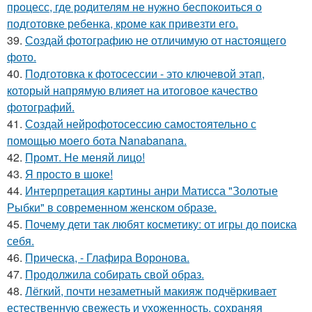
процесс, где родителям не нужно беспокоиться о
подготовке ребенка, кроме как привезти его.
39.
Создай фотографию не отличимую от настоящего
фото.
40.
Подготовка к фотосессии - это ключевой этап,
который напрямую влияет на итоговое качество
фотографий.
41.
Создай нейрофотосессию самостоятельно с
помощью моего бота Nanabanana.
42.
Промт. Не меняй лицо!
43.
Я просто в шоке!
44.
Интерпретация картины анри Матисса "Золотые
Рыбки" в современном женском образе.
45.
Почему дети так любят косметику: от игры до поиска
себя.
46.
Прическа, - Глафира Воронова.
47.
Продолжила собирать свой образ.
48.
Лёгкий, почти незаметный макияж подчёркивает
естественную свежесть и ухоженность, сохраняя