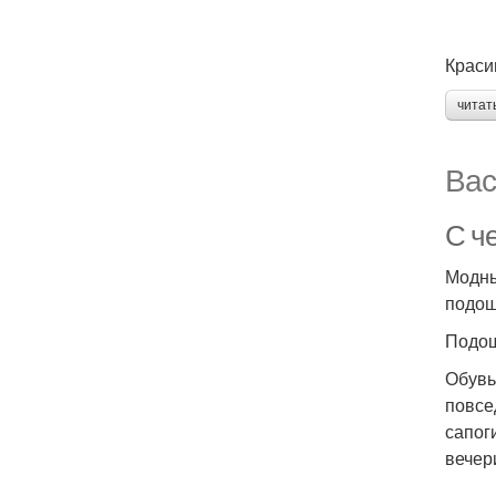
Краси
читат
Вас
С ч
Модны
подош
Подо
Обувь
повсе
сапог
вечер