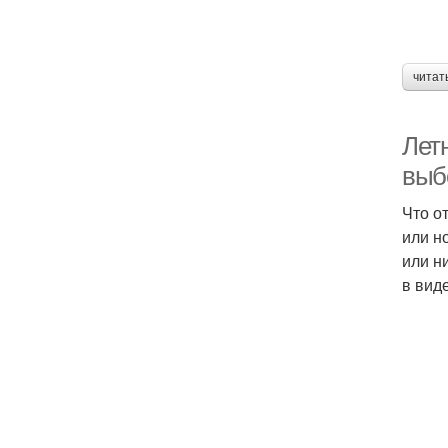
читат
Лет
выб
Что о
или н
или н
в вид