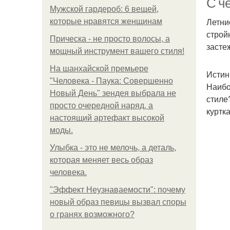
С ч
Мужской гардероб: 6 вещей,
Летни
которые нравятся женщинам
строй
Прическа - не просто волосы, а
засте
мощный инструмент вашего стиля!
На шанхайской премьере
Истин
"Человека - Паука: Совершенно
Наибо
Новый День" зендея выбрала не
стиле
просто очередной наряд, а
куртк
настоящий артефакт высокой
моды.
Улыбка - это не мелочь, а деталь,
которая меняет весь образ
человека.
"Эффект Неузнаваемости": почему
новый образ певицы вызвал споры
о гранях возможного?