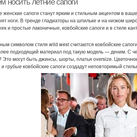
ем носить летние сапоги
е женские сапоги станут ярким и стильным акцентом в ваше
нят ноги. В тренде гладиаторы на шпильке и на низком шир
жек и простые лаконичные, ковбойские сапоги и в стиле кан
ным символом стиля wild west считаются ковбойские сапоги, 
лее подходящий материал под такую модель — деним. С чем
? Это могут быть джинсы, шорты, платья oversize. Цветочн
а и грубые ковбойские сапоги создадут неповторимый стиль