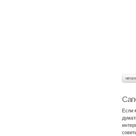
читат
Сапо
Если 
думат
интер
совет