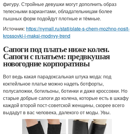
фигуру. Стройные девушки могут дополнить образ
телесными вариантами, обладательницам более
пышных форм подойдут плотные и тёмные.
Источник:
https://nymall.ru/stati/plate-s-chem-mozhno-nosit-
krossovki-i-maksi-modnyy-trend
Сапоги под платье ниже колен.
Сапоги с платьем: предвкушая
новогодние корпоративы
Вот ведь какая парадоксальная штука мода: под
коктейльное платье можно надеть ботфорты,
полусапожки, ботильоны, ботинки и даже кроссовки. Но
старые добрые сапоги до колена, которые есть в шкафу
каждой второй пост-советской женщины, скорее всего
выдадут в вас человека, далекого от моды. Увы.