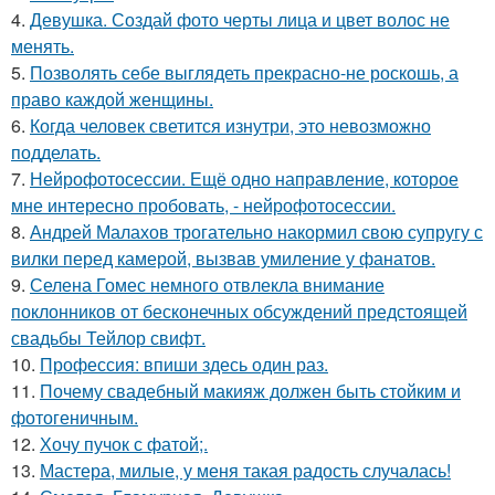
4.
Девушка. Создай фото черты лица и цвет волос не
менять.
5.
Позволять себе выглядеть прекрасно-не роскошь, а
право каждой женщины.
6.
Когда человек светится изнутри, это невозможно
подделать.
7.
Нейрофотосессии. Ещё одно направление, которое
мне интересно пробовать, - нейрофотосессии.
8.
Андрей Малахов трогательно накормил свою супругу с
вилки перед камерой, вызвав умиление у фанатов.
9.
Селена Гомес немного отвлекла внимание
поклонников от бесконечных обсуждений предстоящей
свадьбы Тейлор свифт.
10.
Профессия: впиши здесь один раз.
11.
Почему свадебный макияж должен быть стойким и
фотогеничным.
12.
Хочу пучок с фатой;.
13.
Мастера, милые, у меня такая радость случалась!