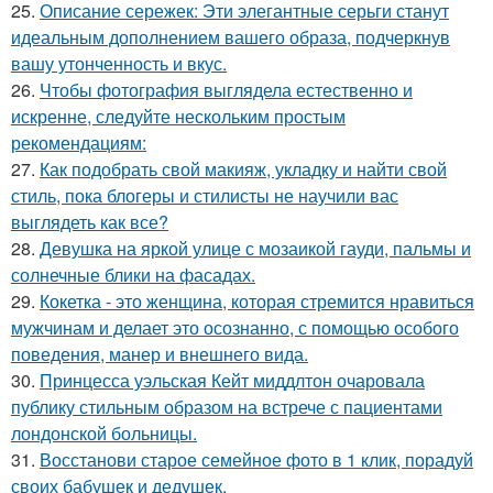
25.
Описание сережек: Эти элегантные серьги станут
идеальным дополнением вашего образа, подчеркнув
вашу утонченность и вкус.
26.
Чтобы фотография выглядела естественно и
искренне, следуйте нескольким простым
рекомендациям:
27.
Как подобрать свой макияж, укладку и найти свой
стиль, пока блогеры и стилисты не научили вас
выглядеть как все?
28.
Девушка на яркой улице с мозаикой гауди, пальмы и
солнечные блики на фасадах.
29.
Кокетка - это женщина, которая стремится нравиться
мужчинам и делает это осознанно, с помощью особого
поведения, манер и внешнего вида.
30.
Принцесса уэльская Кейт миддлтон очаровала
публику стильным образом на встрече с пациентами
лондонской больницы.
31.
Восстанови старое семейное фото в 1 клик, порадуй
своих бабушек и дедушек.