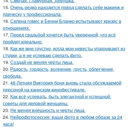
14.
Смелая. Гламурная. Девушка.
15.
Очень редко находится повод сделать себе макияж и
прическу у профессионала.
16.
Селена гомес и Бенни Бланко испытывают кризис в
отношениях.
17.
Перед свадьбой хочется быть уверенной, что всё
пройдет идеально.
18.
Как же мне грустно, когда мои невесты упархивают из
студии, а я не успеваю сделать фото.
19.
Создай не меняя черты лица.
20.
Радость, гордость, волнение, грусть, облегчение,
свобода.
21.
46-Летняя Виктория боня вновь стала обсуждаемой
персоной на каннском кинофестивале.
22.
Как всё успевать, быть элегантной и успешной:
советы для деловой женщины.
23.
Не меняя внешность и черты лица.
24.
Нейрофотосессия: ваши фото в любом образе за 24
часа!