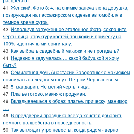
расцветают.
41.
Женский. Фото 3: 4. на снимке запечатлена девушка,
позирующая на пассажирском сиденье автомобиля в
темное время суток.
42.
Используя загруженное эталонное фото, сохраните
черты лица, структуру костей, тон кожи и прическу на
100% идентичными оригиналу.
43.
Как выбрать свадебный макияж и не прогадать?
44.
Недавно я задумалась … какой бабушкой я хочу
быть?
45.
Семилетняя дочь Анастасии Заворотнюк с макияжем
появилась на ледовом шоу с Петром Чернышевым.
46.
5. мандарин. Не меняй черты лица.
47.
Платье готово, макияж продуман.
48.
Вкладываешься в образ: платье, прическу, маникюр
….
49.
В преддверии праздника всегда хочется добавить
немного волшебства в повседневность.
50.
Так выглядит утро невесты, когда рядом - верно