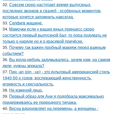
32.
Совсем скоро наступает время выпускных,
последних звонков и свадеб - особенных моментов,
которые хочется запомнить навсегда.
33.
Селфи/в машине.
34.
Мамочки если у ваших юных принцесс скоро
состоится первый выпускной бал, то пора подумать не
только о наряде но и о красивой причёске.
35.
Почему так важен пробный макияж перед важным
событием?
36.
Вы когда-нибудь задумывались, зачем нам, на самом
деле, нужны зеркала?
37.
Пин -ап (pin - up) - это культовый американский стиль
1940-50-х годов, воспевающий женственность,
игривость и сексуальность.
38.
Не изменяй лицо.
39.
Первый образ для Ани я подобрала максимально
придерживаясь ее природного типажа.
40.
Весна вдохновляет на перемены, а женщины -