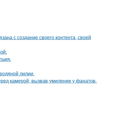
зана с создание своего контента, своей
ой.
пция.
 водяной лилии.
еред камерой, вызвав умиление у фанатов.