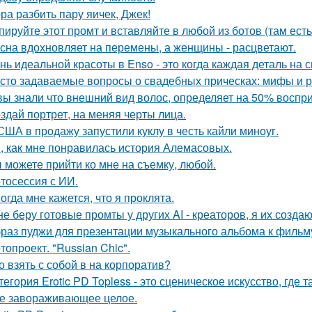
ра разбить пару яичек, Джек!
пируйте этот промт и вставляйте в любой из ботов (там ест
сна вдохновляет на перемены, а женщины - расцветают.
нь идеальной красоты в Enso - это когда каждая деталь на 
сто задаваемые вопросы о свадебных прическах: мифы и р
вы знали что внешний вид волос, определяет на 50% воспри
здай портрет, на меняя черты лица.
США в продажу запустили куклу в честь кайли миноуг.
, как мне понравилась история Алемасовых.
 можете прийти ко мне на съемку, любой.
тосессия с ИИ.
огда мне кажется, что я проклята.
не беру готовые промты у других AI - креаторов, я их создаю
раз пуджи для презентации музыкального альбома к фильму
топроект. "Russian Chic".
о взять с собой в на корпоратив?
тегория Erotic PD Topless - это сценическое искусство, где 
е завораживающее целое.