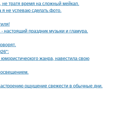
, не тратя время на сложный мейкап.
а я не успеваю сделать фото.
тиля!
- настоящий праздник музыки и гламура.
говорят.
26":
а юмористичеcкого жанрa, навестила cвою
 освещением.
 настроению ощущение свежести в обычные дни.