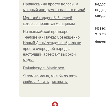
недос
Прическа - не просто волосы, а
подхо
мощный инструмент вашего стиля!
свида
Мужской гардероб: 6 вещей,
которые нравятся женщинам
Извес
На шанхайской премьере
это с
"Человека - Паука: Совершенно
Фасон
Новый День" зендея выбрала не
просто очередной наряд, а
настоящий артефакт высокой
моды.
Dafunkystyle. Matrix neo.
Я помню мама, мне было пять,
любила бегать, рисовать.