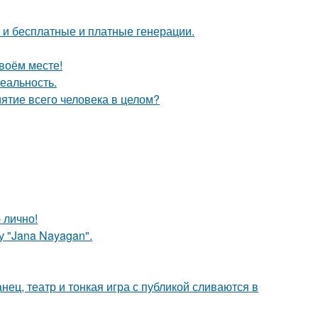
ь и бесплатные и платные генерации.
своём месте!
еальность.
ятие всего человека в целом?
 лично!
 "Jana Nayagan".
танец, театр и тонкая игра с публикой сливаются в