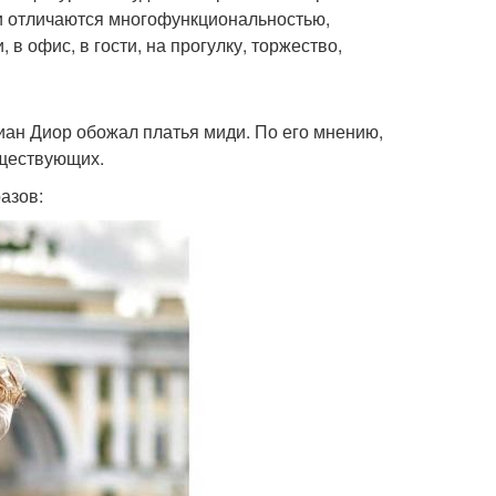
ди отличаются многофункциональностью,
 в офис, в гости, на прогулку, торжество,
иан Диор обожал платья миди. По его мнению,
уществующих.
азов: