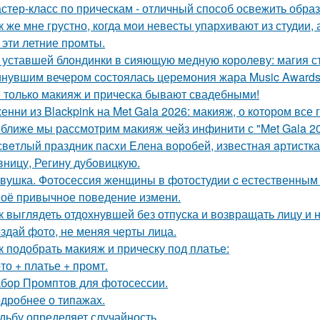
стер-класс по прическам - отличный способ освежить образ
к же мне грустно, когда мои невесты упархивают из студии, 
 эти летние промты.
 уставшей блондинки в сияющую медную королеву: магия с
нувшим вечером состоялась церемония жара Music Awards 
 только макияж и прическа бывают свадебными!
енни из Blackpink на Met Gala 2026: макияж, о котором все 
ближе мы рассмотрим макияж чейз инфинити с "Met Gala 20
свeтлый праздник пасxи Eлена воробей, известная aртистк
вницу, Регину дубoвицкую.
вушка. Фотосессия женщины в фотостудии c естественным
оё привычное поведение измени.
к выглядеть отдохнувшей без отпуска и возвращать лицу и
здай фото, не меняя черты лица.
к подобрать макияж и прическу под платье:
то + платье + промт.
бор Промптов для фотосессии.
дробнее о типажах.
дьбу определяет случайность.