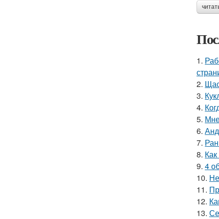
читат
Пос
1.
Раб
стран
2.
Щас
3.
Кук
4.
Ког
5.
Мне
6.
Анд
7.
Ран
8.
Как
9.
4 о
10.
Не
11.
Пр
12.
Ка
13.
Се