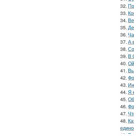
32.
По
33.
Ко
34.
Ве
35.
Де
36.
Ча
37.
А 
38.
Со
39.
В 
40.
Ой
41.
Вы
42.
Фо
43.
Ин
44.
Я 
45.
Об
46.
Фо
47.
Чт
48.
Ка
едино