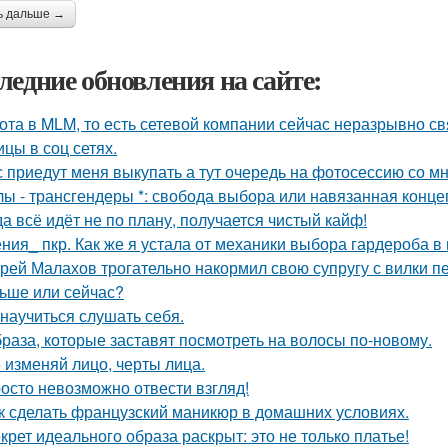
ь дальше →
ледние обновления на сайте:
ота в MLM, то есть сетевой компании сейчас неразрывно свя
ицы в соц сетях.
 приедут меня выкупать а тут очередь на фотосессию со мн
лы - трансгендеры *: свобода выбора или навязанная конце
да всё идёт не по плану, получается чистый кайф!
ния_ пкр. Как же я устала от механики выбора гардероба в
рей Малахов трогательно накормил свою супругу с вилки п
ьше или сейчас?
 научиться слушать себя.
браза, которые заставят посмотреть на волосы по-новому.
 изменяй лицо, черты лица.
осто невозможно отвести взгляд!
к сделать французский маникюр в домашних условиях.
крет идеального образа раскрыт: это не только платье!