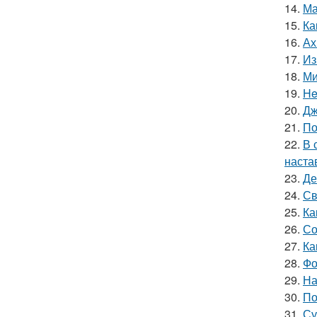
14.
Ма
15.
Ка
16.
Ах
17.
Из
18.
Ми
19.
He
20.
Дж
21.
По
22.
В 
наста
23.
Де
24.
Св
25.
Ка
26.
Со
27.
Ка
28.
Фо
29.
На
30.
По
31.
Су