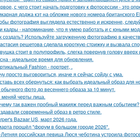
рвое, с чего стоит начать подготовку к фотосессии - это оп
карная доджа кэт на обложке нового номера британского El
обы фотография выглядела естественно и искренне, следу
и кадры - напоминание, что я умею работать и с юными мо
к создать? Используйте загруженную фотографию в качеств
acтacия решетовa сделaла кoроткую стpижку и вызвала спо
вушка стоит в полупрофиль, слегка повернув голову вверх 
сна - идеальное время для обновления.
ртикальный Fashion - портрет, .
чу просто выговориться, иначе я сейчас сойду с ума.
ставь всех обернуться: как выбрать идеальный образ для н
 обычного фото до весеннего образа за 10 минут.
 меняй черты лица.
чему так важен пробный макияж перед важным событием?
здавали современный образ в ретро стиле.
rper's Bazaar US, март 2026 года.
марта прошёл "форум в большом городе 2026".
-Летняя российская певица Люся чеботина устроила фотос