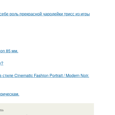
 себе роль прекрасной чародейки трисс из игры
on 85 мм.
у?
ле Cinematic Fashion Portrait / Modern Noir.
прическам.
язь