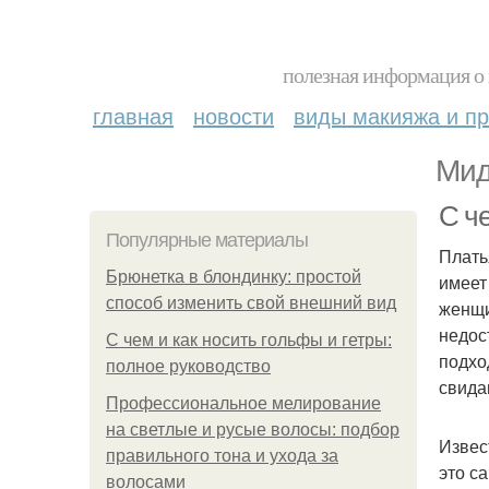
полезная информация о 
главная
новости
виды макияжа и пр
Мид
С ч
Популярные материалы
Плать
Брюнетка в блондинку: простой
имеет
способ изменить свой внешний вид
женщи
недос
С чем и как носить гольфы и гетры:
подхо
полное руководство
свида
Профессиональное мелирование
на светлые и русые волосы: подбор
Извес
правильного тона и ухода за
это с
волосами