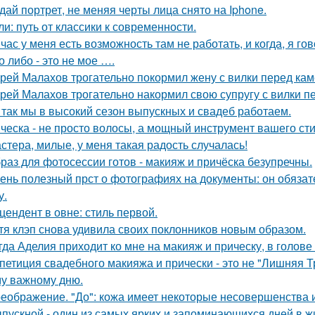
дай портрет, не меняя черты лица снято на Iphone.
ли: путь от классики к современности.
час у меня есть возможность там не работать, и когда, я гов
о либо - это не мое ….
рей Малахов трогательно покормил жену с вилки перед кам
рей Малахов трогательно накормил свою супругу с вилки п
 так мы в высокий сезон выпускных и свадеб работаем.
ческа - не просто волосы, а мощный инструмент вашего сти
стера, милые, у меня такая радость случалась!
раз для фотосессии готов - макияж и причёска безупречны.
ень полезный прст о фотографиях на документы: он обязат
у.
цендент в овне: стиль первой.
тя клэп снова удивила своих поклонников новым образом.
гда Аделия приходит ко мне на макияж и прическу, в голове
петиция свадебного макияжа и прически - это не "Лишняя Тр
у важному дню.
еображение. "До": кожа имеет некоторые несовершенства 
пускной - один из самых ярких и запоминающихся дней в ж