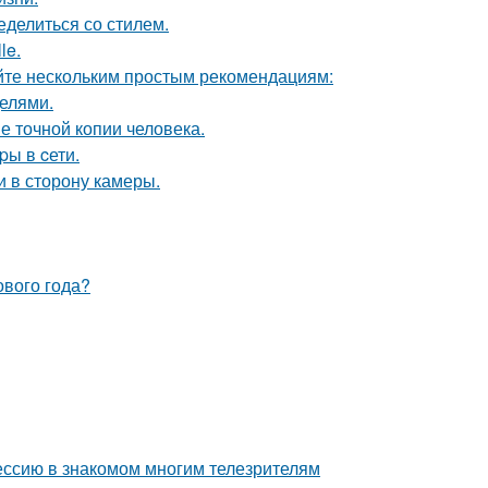
ределиться со стилем.
le.
йте нескольким простым рекомендациям:
делями.
е точной копии человека.
pы в cети.
и в сторону камеры.
ового года?
ессию в знакомом многим телезрителям