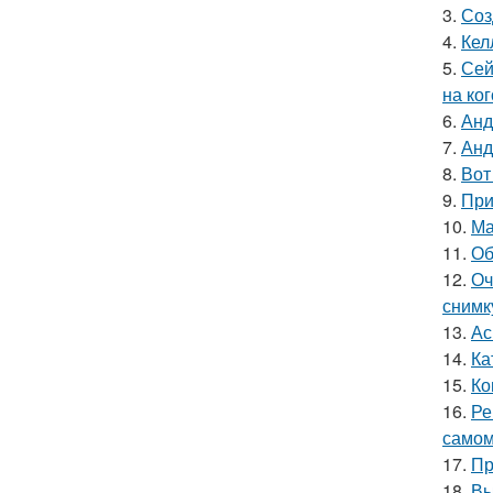
3.
Соз
4.
Кел
5.
Сей
на ког
6.
Анд
7.
Анд
8.
Вот
9.
При
10.
Ма
11.
Об
12.
Оч
снимк
13.
Ас
14.
Ка
15.
Ко
16.
Ре
самом
17.
Пр
18.
Вы