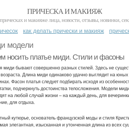
ПРИЧЕСКА И МАКИЯЖ
прическах и макияже лица, новости, отзывы, новинки, сек
ичесок
как делать прически и макияж
причес
и модели
ем носить платье миди. Стили и фасоны
я миди бывают совершенно разных стилей. Здесь не сущест
 возраста. Длина миди одинаково удачно выглядит на юных
нах. Фасон платья следует подбирать исходя из особенност
татки, подчеркнуть достоинства телосложения. Модели ми
дят на любой случай жизни – на каждый день, для вечеринки,
ние, для отдыха.
тный кутюрье, основатель французской моды и стиля Крист
амая элегантная, изысканная и утонченная длина из всех с