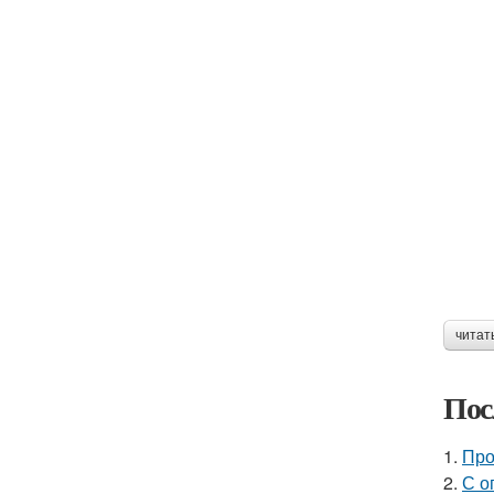
читат
Пос
1.
Про
2.
С о