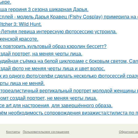
ьере.
ша героиня 3 сезона шикарная Дарья.
сплей - модель Дарья Кравец (Fishy Cosplay) примерила на
tcher 3: Wild Hunt.
-Летняя певица интересную фотосессию устроила.
женской красоте.
к повторить культовый образ кэролин бессетт?
здай портрет, на меняя черты лица.
удийная съёмка на белой циклораме с боковым светом, Can
здай фото не меняя черты лица и цвет волос.
к из одного фото/селфи сделать несколько фотосессий сраз
рты лица не меняй.
тореалистичный вертикальный портрет молодой женщины в сти
омт создай портрет, не меняя черты лица.
ce art для настроения, для завершённого образа.
чём необходимость сопровождения визажиста/стилиста по 
Контакты
Пользовательское соглашение
Обратная св