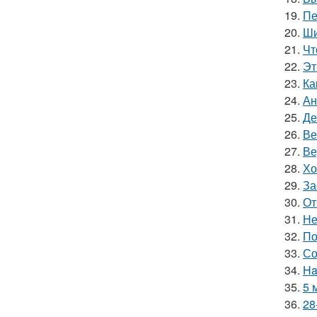
19.
Пе
20.
Ши
21.
Чт
22.
Эт
23.
Ка
24.
Ан
25.
Де
26.
Ве
27.
Ве
28.
Хо
29.
За
30.
От
31.
Не
32.
По
33.
Со
34.
Ha
35.
5 
36.
28