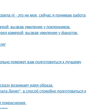
орила nl - это не мое, сейчас я понимаю работа
ерой, вызвав умиление у поклонников.
еред камерой, вызвав умиление у фанатов.
ля!
ельно поможет вам подготовиться к лучшему
 сразу возникает идея образа.
ата Денег", а способ спокойно подготовиться к
и покраснения.
изни.