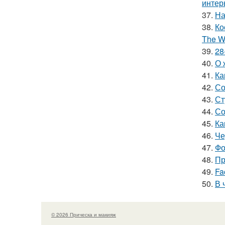
интер
37.
На
38.
Ко
The Wi
39.
28
40.
О 
41.
Ка
42.
Со
43.
Ст
44.
Со
45.
Ка
46.
Че
47.
Фо
48.
Пр
49.
Fa
50.
В 
© 2026 Прическа и макияж