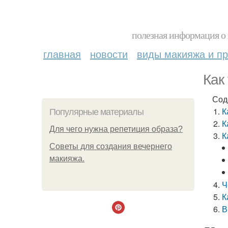
полезная информация о 
главная
новости
виды макияжа и пр
Как
Сод
К
Популярные материалы
К
Для чего нужна репетиция образа?
К
Советы для создания вечернего
макияжа.
Ч
К
В