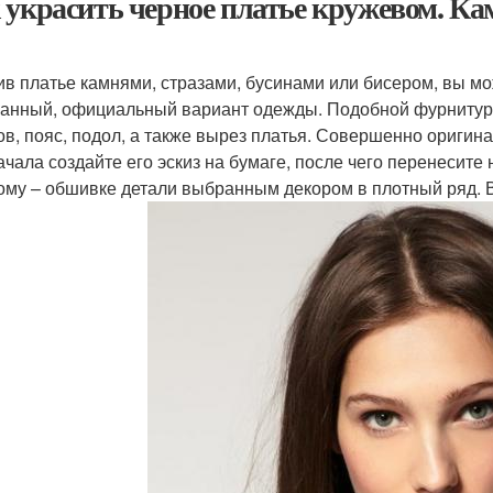
 украсить черное платье кружевом. Кам
ив платье камнями, стразами, бусинами или бисером, вы мо
анный, официальный вариант одежды. Подобной фурнитуро
ов, пояс, подол, а также вырез платья. Совершенно оригин
ачала создайте его эскиз на бумаге, после чего перенесите
ому – обшивке детали выбранным декором в плотный ряд. Во