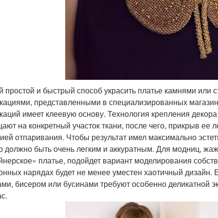
 простой и быстрый способ украсить платье камнями или с
кациями, представленными в специализированных магазин
каций имеет клеевую основу. Технология крепления декора
ают на конкретный участок ткани, после чего, прикрыв ее л
ией отпаривания. Чтобы результат имел максимально эстет
ю должно быть очень легким и аккуратным. Для модниц, жа
йнерское» платье, подойдет вариант моделирования собствен
онных нарядах будет не менее уместен хаотичный дизайн. Ес
ами, бисером или бусинами требуют особенно деликатной эк
с.