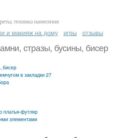
реты, техника нанесения
ки и макияж на дому
игры
отзывы
амни, стразы, бусины, бисер
, бисер
емчугом в закладки 27
бора
о платья-футляр
кими элементами