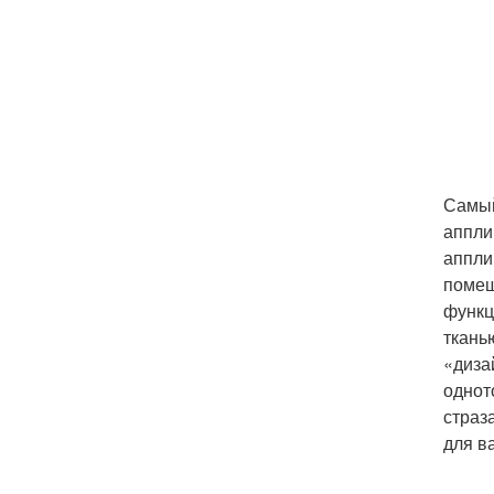
Самый
аппли
аппли
помещ
функц
ткань
«диза
однот
страз
для ва