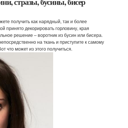
ни, стразы, бусины, бисер
жете получить как нарядный, так и более
й принято декорировать горловину, края
альное решение – воротник из бусин или бисера.
 непосредственно на ткань и приступите к самому
т что может из этого получиться.