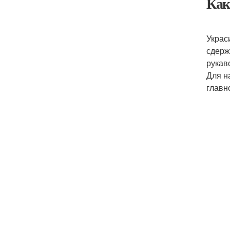
Как
Украс
сдерж
рукав
Для н
главн