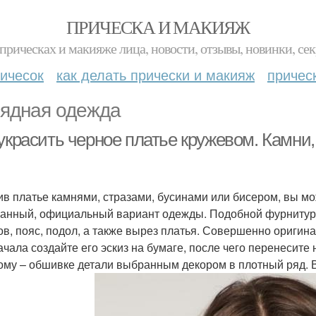
ПРИЧЕСКА И МАКИЯЖ
прическах и макияже лица, новости, отзывы, новинки, сек
ичесок
как делать прически и макияж
причес
ядная одежда
украсить черное платье кружевом. Камни,
ив платье камнями, стразами, бусинами или бисером, вы мо
анный, официальный вариант одежды. Подобной фурнитуро
ов, пояс, подол, а также вырез платья. Совершенно оригин
ачала создайте его эскиз на бумаге, после чего перенесите
ому – обшивке детали выбранным декором в плотный ряд. Во