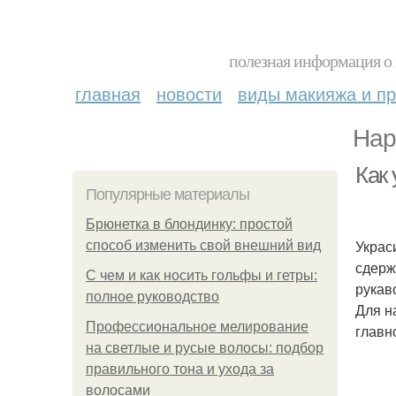
полезная информация о 
главная
новости
виды макияжа и пр
Нар
Как 
Популярные материалы
Брюнетка в блондинку: простой
Украс
способ изменить свой внешний вид
сдерж
С чем и как носить гольфы и гетры:
рукав
полное руководство
Для н
Профессиональное мелирование
главн
на светлые и русые волосы: подбор
правильного тона и ухода за
волосами