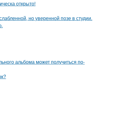
ическа открыто!
лабленной, но уверенной позе в студии.
о.
льного альбома может получиться по-
ок?