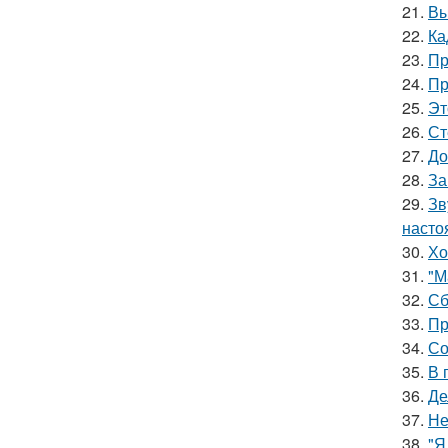
21.
Вы
22.
Ка
23.
Пр
24.
Пр
25.
Эт
26.
Ст
27.
До
28.
За
29.
Зв
насто
30.
Хо
31.
"М
32.
Сб
33.
Пр
34.
Со
35.
В 
36.
Де
37.
Не
38.
"Я