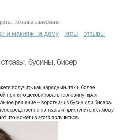
реты, техника нанесения
ки и макияж на дому
игры
отзывы
 стразы, бусины, бисер
жете получить как нарядный, так и более
й принято декорировать горловину, края
альное решение – воротник из бусин или бисера.
 непосредственно на ткань и приступите к самому
т что может из этого получиться.