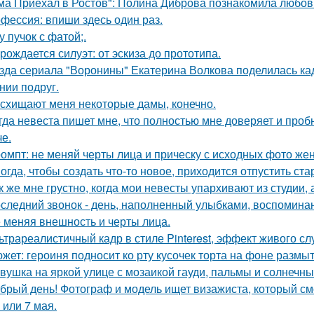
ма Приехал в Ростов": Полина Диброва познакомила любовн
фессия: впиши здесь один раз.
у пучок с фатой;.
 рождается силуэт: от эскиза до прототипа.
зда сериала "Воронины" Екатерина Волкова поделилась кад
нии подруг.
схищают меня некоторые дамы, конечно.
гда невеста пишет мне, что полностью мне доверяет и проб
че.
омпт: не меняй черты лица и прическу с исходных фото ж
огда, чтобы создать что-то новое, приходится отпустить ста
к же мне грустно, когда мои невесты упархивают из студии, 
следний звонок - день, наполненный улыбками, воспоминан
 меняя внешность и черты лица.
ьтрареалистичный кадр в стиле Pinterest, эффект живого слу
жет: героиня подносит ко рту кусочек торта на фоне размы
вушка на яркой улице с мозаикой гауди, пальмы и солнечны
брый день! Фотограф и модель ищет визажиста, который с
 или 7 мая.