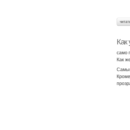
читат
Как
само 
Как ж
Самым
Кроме
прозр