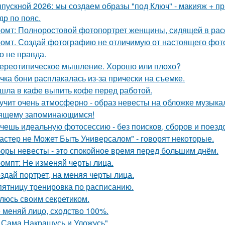
пускной 2026: мы создаем образы "под Ключ" - макияж + пр
др по пояс.
омт: Полноростовой фотопортрет женщины, сидящей в расс
омт. Создай фотографию не отличимую от настоящего фот
о не правда.
ереотипическое мышление. Хорошо или плохо?
чка бони расплакалась из-за прически на съемке.
шла в кафе выпить кофе перед работой.
учит очень атмосферно - образ невесты на обложке музыка
ящему запоминающимся!
чешь идеальную фотосессию - без поисков, сборов и поезд
астер не Может Быть Универсалом" - говорят некоторые.
оры невесты - это спокойное время перед большим днём.
омпт: Не изменяй черты лица.
здай портрет, на меняя черты лица.
пятницу тренировка по расписанию.
люсь своим секретиком.
 меняй лицо, сходство 100%.
 Сама Накрашусь и Уложусь".