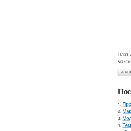
Плать
макси
читат
Пос
1.
Про
2.
Мак
3.
Мод
4.
Тем