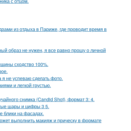
ика с отцом.
рами из отдыха в Париже, где проводит время в
ный образ не нужен, я все равно прошу о личной
енщины сходство 100%.
рое.
а я не успеваю сделать фото.
иями и легкой грустью.
чайного снимка (Candid Shot), формат 3: 4.
тые шары и цифры 3 5.
е блики на фасадах.
может выполнить макияж и прическу в формате