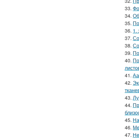
32.
Пр
33.
Фо
34.
Об
35.
По
36.
1.
37.
Со
38.
Со
39.
По
40.
По
листо
41.
Аа
42.
Эк
ткане
43.
Лу
44.
Пр
близо
45.
На
46.
Мe
47.
Не