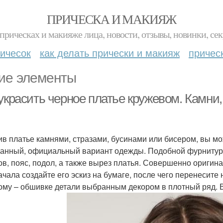
ПРИЧЕСКА И МАКИЯЖ
прическах и макияже лица, новости, отзывы, новинки, сек
ичесок
как делать прически и макияж
причес
ие элементы
украсить черное платье кружевом. Камни,
ив платье камнями, стразами, бусинами или бисером, вы мо
анный, официальный вариант одежды. Подобной фурнитуро
ов, пояс, подол, а также вырез платья. Совершенно оригин
ачала создайте его эскиз на бумаге, после чего перенесите
ому – обшивке детали выбранным декором в плотный ряд. Во