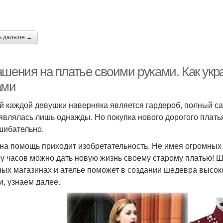
ь дальше →
ашения на платье своими руками. Как укр
ами
й каждой девушки наверняка является гардероб, полный са
являлась лишь однажды. Но покупка нового дорогого платья
шибательно.
 на помощь приходит изобретательность. Не имея огромных
ру часов можно дать новую жизнь своему старому платью! 
ых магазинах и ателье поможет в создании шедевра высоко
и, узнаем далее.