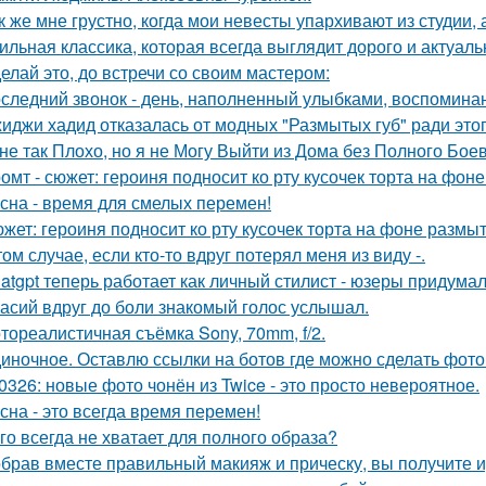
к же мне грустно, когда мои невесты упархивают из студии, 
ильная классика, которая всегда выглядит дорого и актуаль
елай это, до встречи со своим мастером:
следний звонок - день, наполненный улыбками, воспоминан
иджи хадид отказалась от модных "Размытых губ" ради этог
не так Плохо, но я не Могу Выйти из Дома без Полного Бое
омт - сюжет: героиня подносит ко рту кусочек торта на фо
сна - время для смелых перемен!
жет: героиня подносит ко рту кусочек торта на фоне размы
том случае, если кто-то вдруг потерял меня из виду -.
atgpt теперь работает как личный стилист - юзеры придумал
асий вдруг до боли знакомый голос услышал.
тореалистичная съёмка Sony, 70mm, f/2.
иночное. Оставлю ссылки на ботов где можно сделать фото
0326: новые фото чонён из Twice - это просто невероятное.
сна - это всегда время перемен!
го всегда не хватает для полного образа?
брав вместе правильный макияж и прическу, вы получите 