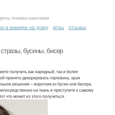
реты, техника нанесения
ки и макияж на дому
игры
отзывы
 стразы, бусины, бисер
жете получить как нарядный, так и более
й принято декорировать горловину, края
альное решение – воротник из бусин или бисера.
 непосредственно на ткань и приступите к самому
т что может из этого получиться.