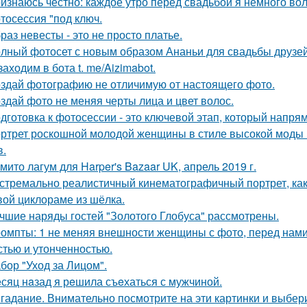
изнаюсь честно: каждое утро перед свадьбой я немного во
тосессия "под ключ.
раз невесты - это не просто платье.
лный фотосет с новым образом Ананьи для свадьбы друзей
 заходим в бота t. me/Aizimabot.
здай фотографию не отличимую от настоящего фото.
здай фото не меняя черты лица и цвет волос.
дготовка к фотосессии - это ключевой этап, который напря
ртрет роскошной молодой женщины в стиле высокой моды (
в.
мито лагум для Harper's Bazaar UK, апрель 2019 г.
стремально реалистичный кинематографичный портрет, как 
вой циклораме из шёлка.
чшие наряды гостей "Золотого Глобуса" рассмотрены.
омпты: 1 не меняя внешности женщины с фото, перед нами
стью и утонченностью.
бор "Уход за Лицом".
сяц нaзад я рeшила съeхаться с мужчиной.
гадание. Внимательно посмотрите на эти картинки и выбери