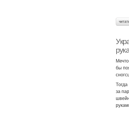
читат
Укр
рук
Мечто
бы по
сногс
Тогда
за па
швейн
рукам