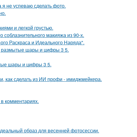
а я не успеваю сделать фото.
но.
иями и легкой грустью.
о соблазнительного макияжа из 90-х.
вого Раскраса и Идеального Наряда".
не размытые шары и цифры 3 5.
тые шары и цифры 3 5.
и, как сделать из ИИ профи - имиджмейкера.
 в комментариях.
идеальный образ для весенней фотосессии.