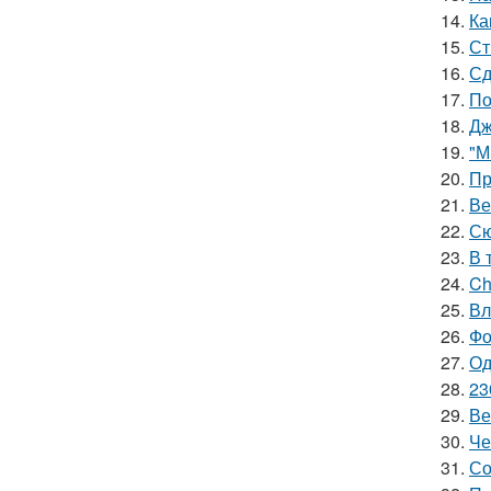
14.
Ка
15.
Ст
16.
Сд
17.
По
18.
Дж
19.
"М
20.
Пр
21.
Ве
22.
Сю
23.
В 
24.
Ch
25.
Вл
26.
Фо
27.
Од
28.
23
29.
Ве
30.
Че
31.
Со