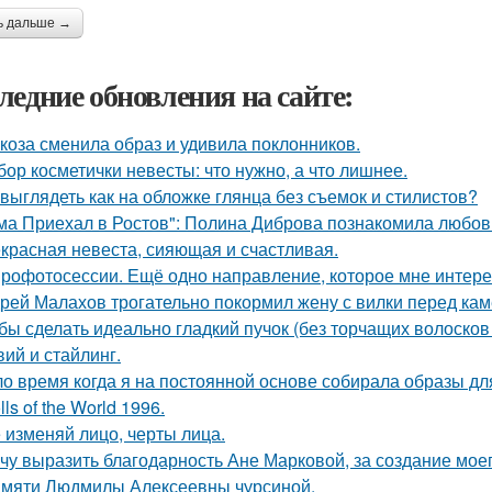
ь дальше →
ледние обновления на сайте:
коза сменила образ и удивила поклонников.
бор косметички невесты: что нужно, а что лишнее.
 выглядеть как на обложке глянца без съемок и стилистов?
ма Приехал в Ростов": Полина Диброва познакомила любовн
красная невеста, сияющая и счастливая.
рофотосессии. Ещё одно направление, которое мне интерес
рей Малахов трогательно покормил жену с вилки перед кам
бы сделать идеально гладкий пучок (без торчащих волосков
вий и стайлинг.
о время когда я на постоянной основе собирала образы для
lls of the World 1996.
 изменяй лицо, черты лица.
чу выразить благодарность Ане Марковой, за создание моег
мяти Людмилы Алексеевны чурсиной.