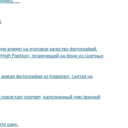
лнуюсь ….
.
мую влияет на итоговое качество фотографий.
High Fashion), позирующей на фоне из газетных
живая фотография из Instagram, снятая на
 предстает портрет, наполненный чувственной
те одну.