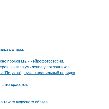
ика с отцом.
но пробовать, - нейрофотосессии.
ерой, вызвав умиление у поклонников.
 и "Петухов"), нужен правильный порядок
 этих красоток.
о такого чудесного образа.