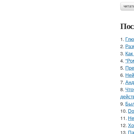
читат
Пос
1.
Глю
2.
Раз
3.
Как
4.
"Ро
5.
Пре
6.
Ней
7.
Анд
8.
Что
дейст
9.
Был
10.
Do
11.
Не
12.
Хо
13.
Па