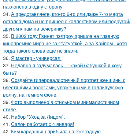
наклонена в одну сторону.
34.
А представляете, кто-то 6-го или даже 7-го марта
остался дома и не пришёл с коллективом или подругой/
другом к нам на вечеринку?
35.
В 2002 году Гвинет пэлтроу пришла на главную
кинопремию мира не за статуэткой, а за Хайпом - хотя
тогда такого слова еще не знали.
36.
Я мастер - универсал.
37.
Недавно я задумалась … какой бабушкой я хочу
быть?
38.
Создайте гиперреалистичный портрет женщины с
блестящими волосами, уложенными в голливудскую
волну, на темном фоне.
39.
Фото выполнено в стильном минималистичном
стиле.
40.
Набор "Уход за Лицом".
41.
Салон работает с 4 января!
42.
Ким кардашьян прибыла на ежегодную