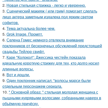
2.
Новая стильная стрижка - легко и уверенно.
3.
Сценический макияж ( или грим) помогает сделать
лицо актера заметным издалека под ярким светом
софитов.
4.
Тема актуальна более чем.
5.
Grok Image. Промпт.
6.
Селена Гомес немного отвлекла внимание
поклонников от бесконечных обсуждений предстоящей
свадьбы Тейлор свифт.
7.
Каре "Колокол": Джессика честейн показала
идеальную короткую стрижку для тех, кто долго носил
длинные волосы.
8.
Вот и дошли.
9.
Один поклонник написал: "волосы марси были
отдельным персонажем сериала.
10.
* Основной образ: * стильная молодая женщина с
пышными кудрявыми волосами, собранными наверх в
объёмную причёску.