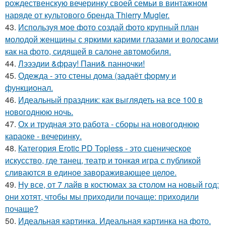
рождественскую вечеринку своей семьи в винтажном
наряде от культового бренда Thierry Mugler.
43.
Используя мое фото создай фото крупный план
молодой женщины с яркими карими глазами и волосами
как на фото, сидящей в салоне автомобиля.
44.
Лэээдии &фрау! Пани& панночки!
45.
Одежда - это стены дома (задаёт форму и
функционал.
46.
Идеальный праздник: как выглядеть на все 100 в
новогоднюю ночь.
47.
Ох и трудная это работа - сборы на новогоднюю
караоке - вечеринку.
48.
Категория Erotic PD Topless - это сценическое
искусство, где танец, театр и тонкая игра с публикой
сливаются в единое завораживающее целое.
49.
Ну все, от 7 лайв в костюмах за столом на новый год:
они хотят, чтобы мы приходили почаще: приходили
почаще?
50.
Идеальная картинка. Идеальная картинка на фото.