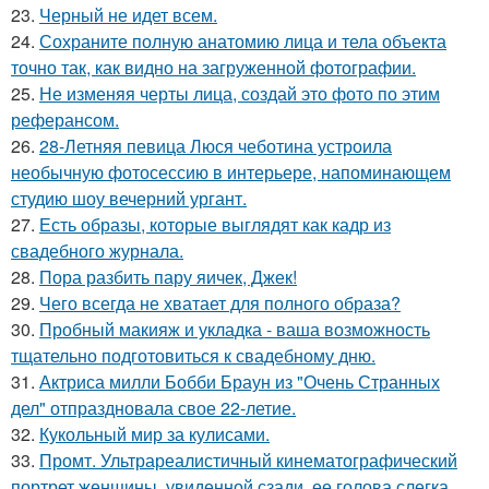
23.
Черный не идет всем.
24.
Сохраните полную анатомию лица и тела объекта
точно так, как видно на загруженной фотографии.
25.
Не изменяя черты лица, создай это фото по этим
реферансом.
26.
28-Летняя певица Люся чеботина устроила
необычную фотосессию в интерьере, напоминающем
студию шоу вечерний ургант.
27.
Есть образы, которые выглядят как кадр из
свадебного журнала.
28.
Пора разбить пару яичек, Джек!
29.
Чего всегда не хватает для полного образа?
30.
Пробный макияж и укладка - ваша возможность
тщательно подготовиться к свадебному дню.
31.
Актриса милли Бобби Браун из "Очень Странных
дел" отпраздновала свое 22-летие.
32.
Кукольный мир за кулисами.
33.
Промт. Ультрареалистичный кинематографический
портрет женщины, увиденной сзади, ее голова слегка