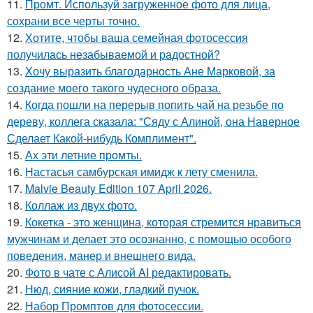
11.
Промт. Используй загруженное фото для лица,
сохрани все черты точно.
12.
Хотите, чтобы ваша семейная фотосессия
получилась незабываемой и радостной?
13.
Хочу выразить благодарность Ане Марковой, за
создание моего такого чудесного образа.
14.
Когда пошли на перерыв попить чай на резьбе по
дереву, коллега сказала: "Сяду с Алиной, она Наверное
Сделает Какой-нибудь Комплимент".
15.
Ах эти летние промты.
16.
Настасья самбурская имидж к лету сменила.
17.
Malvie Beauty Edition 107 April 2026.
18.
Коллаж из двух фото.
19.
Кокетка - это женщина, которая стремится нравиться
мужчинам и делает это осознанно, с помощью особого
поведения, манер и внешнего вида.
20.
Фото в чате с Алисой AI редактировать.
21.
Нюд, сияние кожи, гладкий пучок.
22.
Набор Промптов для фотосессии.