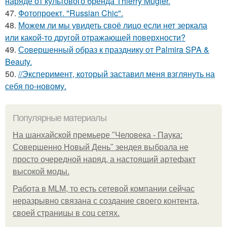
наряде от культового бренда Thierry Mugler.
47.
Фотопроект. "Russian Chic".
48.
Можем ли мы увидеть своё лицо если нет зеркала
или какой-то другой отражающей поверхности?
49.
Совершенный образ к празднику от Palmira SPA &
Beauty.
50.
//Эксперимент, который заставил меня взглянуть на
себя по-новому.
Популярные материалы
На шанхайской премьере "Человека - Паука:
Совершенно Новый День" зендея выбрала не
просто очередной наряд, а настоящий артефакт
высокой моды.
Работа в MLM, то есть сетевой компании сейчас
неразрывно связана с создание своего контента,
своей страницы в соц сетях.