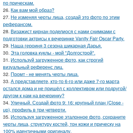
по прическам.
26.
Как вам мой образ?
27.
Не изменяя черты лица, создай это фото по этим
реферансом.
28.
Визажист кирнан поделиося с нами снимками с
подготовки актрисы к вечеринке Vanity Fair Oscar Party.
29.
Наша героиня 3 сезона шикарная Дарья.
30.
Эта головка куклы - мой "Долгострой".
31.
Используй загруженное фото, как строгий
визуальный референс лиц.
32.
Промт - не менять черты лица.
33.
А представляете, кто-то 6-го или даже 7-го марта
остался дома и не пришёл с коллективом или подругой/
другом к нам на вечеринку?
34.
Уличный. Создай фото 9: 16: крупный план (Close -
up), профиль в три четверти.
35.
Используя загруженное эталонное фото, сохраните
черты лица, структуру костей, тон кожи и прическу на
100% идентичными оригиналу.