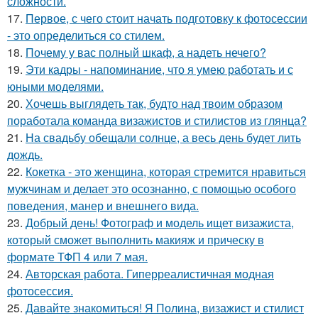
сложности.
17.
Первое, с чего стоит начать подготовку к фотосессии
- это определиться со стилем.
18.
Почему у вас полный шкаф, а надеть нечего?
19.
Эти кадры - напоминание, что я умею работать и с
юными моделями.
20.
Хочешь выглядеть так, будто над твоим образом
поработала команда визажистов и стилистов из глянца?
21.
На свадьбу обещали солнце, а весь день будет лить
дождь.
22.
Кокетка - это женщина, которая стремится нравиться
мужчинам и делает это осознанно, с помощью особого
поведения, манер и внешнего вида.
23.
Добрый день! Фотограф и модель ищет визажиста,
который сможет выполнить макияж и прическу в
формате ТФП 4 или 7 мая.
24.
Авторская работа. Гиперреалистичная модная
фотосессия.
25.
Давайте знакомиться! Я Полина, визажист и стилист