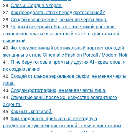
36.
Слёзы. Сердце в горле.
37.
Как преодолеть страх перед фотосессией?
38.
Создай изображение, не меняя черты лица.
39.
Чёрный вечерний образ в стиле тихой роскоши:
лаконичное платье и акцентный жакет с кристальной
вышивкой.
40.
Фотореалистичный вертикальный портрет молодой
женщины в стиле Cinematic Fashion Portrait / Modern Noir.
41.
Я не беру готовые промты у других AI - креаторов, я
их создаю лично!
42.
Создай стильное зеркальное селфи, не меняя черты
лица.
43.
Создай фотографию, не меняя черты лица.
44.
Открытые зоны после 30: искусство элегантного
акцента.
45.
Как быть красивой.
46.
Ким кардашьян прибыла на ежегодную
рождественскую вечеринку своей семьи в винтажном