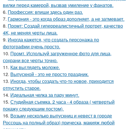
вилки перед камерой, вызвав умиление у фанатов.
6.
Профессия: впиши здесь один раз.
7.
Гармония - это когда образ дополняет, а не затмевает.
8.
Промт: Создай гиперреалистичный портрет, качество
4K, не меняя черты лица.
9.
Иногда кажется, что создать персонажа по
фотографии очень просто.
10.
Промт. Используй загруженное фото для лица,
сохрани все черты точно.
11.
Как выглядеть моложе.
12.
Выпускной - это не просто праздник.
13.
Иногда, чтобы создать что-то новое, приходится
отпустить старое.
14.
Идеальная челка за пару минут.
15.
Студийная съемка. 2 часа - 4 образа ( четвертый
покажу следующим постом).
16.
Возьму несколько выпускниц и невест в городе
Россошь на полный образ) прическа, макияж любой