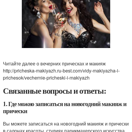
Читайте далее о вечерних прическах и макияж
http://pricheska-makiyazh.ru-best.com/vidy-makiyazha-i-
prichesok/vechernie-pricheski-i-makiyazh
Связанные вопросы и ответы:
1. Где можно записаться на новогодний макияж и
прически
Вы можете записаться на новогодний макияж и прически
в салонах красоты, студиях парикмахерского искусства