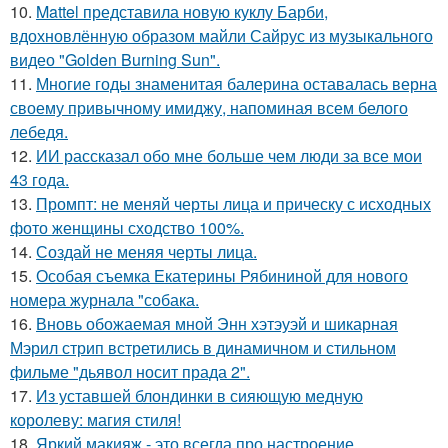
10.
Mattel представила новую куклу Барби,
вдохновлённую образом майли Сайрус из музыкального
видео "Golden Burning Sun".
11.
Многие годы знаменитая балерина оставалась верна
своему привычному имиджу, напоминая всем белого
лебедя.
12.
ИИ рассказал обо мне больше чем люди за все мои
43 года.
13.
Промпт: не меняй черты лица и прическу с исходных
фото женщины сходство 100%.
14.
Создай не меняя черты лица.
15.
Особая съемка Екатерины Рябининой для нового
номера журнала "собака.
16.
Вновь обожаемая мной Энн хэтэуэй и шикарная
Мэрил стрип встретились в динамичном и стильном
фильме "дьявол носит прада 2".
17.
Из уставшей блондинки в сияющую медную
королеву: магия стиля!
18.
Яркий макияж - это всегда про настроение,