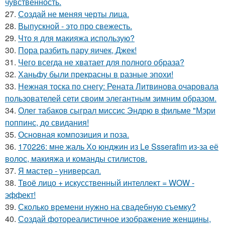
чувственность.
27.
Создай не меняя черты лица.
28.
Выпускной - это про свежесть.
29.
Что я для макияжа использую?
30.
Пора разбить пару яичек, Джек!
31.
Чего всегда не хватает для полного образа?
32.
Ханьфу были прекрасны в разные эпохи!
33.
Нежная тоска по снегу: Рената Литвинова очаровала
пользователей сети своим элегантным зимним образом.
34.
Олег табаков сыграл миссис Эндрю в фильме "Мэри
поппинс, до свидания!
35.
Основная композиция и поза.
36.
170226: мне жаль Хо юнджин из Le Ssserafim из-за её
волос, макияжа и команды стилистов.
37.
Я мастер - универсал.
38.
Твоё лицо + искусственный интеллект = WOW -
эффект!
39.
Сколько времени нужно на свадебную съемку?
40.
Создай фотореалистичное изображение женщины,