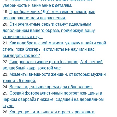
уверенность и внимание к деталям.
19.
Преображение. "До": кожа имеет некоторые
несовершенства и покраснения.
20.
Эти элегантные серьги станут идеальным
дополнением вашего образа, подчеркнув вашу
утонченность и вкус.
21.
Как подобрать свой макияж, укладку и найти свой
стиль, пока блогеры и стилисты не научили вас
выглядеть как все?
22.
Гиперреалистичное фото Instagram, 3: 4. летний
волшебный кадр, золотой час.
23.
Моменты внешности женщин, от которых мужчин
тошнит: 5 вещей.
24.
Весна - идеальное время для обновления.
25.
Создай фотореалистичный портрет женщины в
чёрном оверсайз пиджаке, сидящей на деревянном
стуле.
26.
Концепция: итальянская страсть, роскошь и