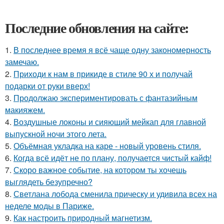
Последние обновления на сайте:
1.
В последнее время я всё чаще одну закономерность
замечаю.
2.
Приходи к нам в прикиде в стиле 90 х и получай
подарки от руки вверх!
3.
Продолжаю экспериментировать с фантазийным
макияжем.
4.
Воздушные локоны и сияющий мейкап для главной
выпускной ночи этого лета.
5.
Объёмная укладка на каре - новый уровень стиля.
6.
Когда всё идёт не по плану, получается чистый кайф!
7.
Скоро важное событие, на котором ты хочешь
выглядеть безупречно?
8.
Светлана лобода сменила прическу и удивила всех на
неделе моды в Париже.
9.
Как настроить природный магнетизм.