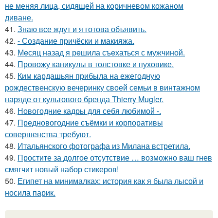
не меняя лица, сидящей на коричневом кожаном
диване.
41.
Знаю все ждут и я готова объявить.
42.
- Создание причёски и макияжа.
43.
Мeсяц назад я рeшила съeхаться с мужчиной.
44.
Провожу каникулы в толстовке и пуховике.
45.
Ким кардашьян прибыла на ежегодную
рождественскую вечеринку своей семьи в винтажном
наряде от культового бренда Thierry Mugler.
46.
Новогодние кадры для себя любимой -.
47.
Предновогодние съёмки и корпоративы
совершенства требуют.
48.
Итальянского фотографа из Милана встретила.
49.
Простите за долгое отсутствие … возможно ваш гнев
смягчит новый набор стикеров!
50.
Египет на минималках: история как я была лысой и
носила парик.