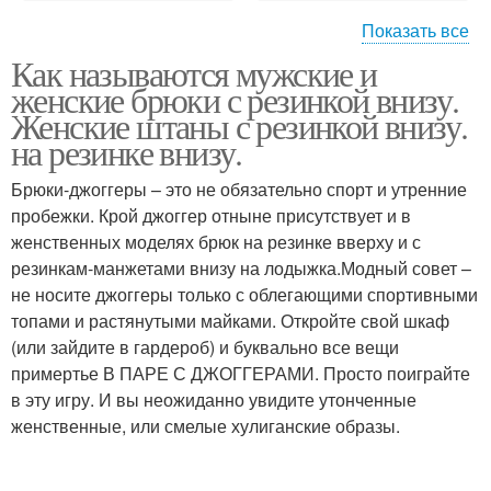
Показать все
Как называются мужские и
Джинсовые джоггеры
Джоггеры с цепью
женские брюки с резинкой внизу.
Женские штаны с резинкой внизу.
на резинке внизу.
Брюки-джоггеры – это не обязательно спорт и утренние
Женские джинсы
Джоггеры с резинкой
пробежки. Крой джоггер отныне присутствует и в
женственных моделях брюк на резинке вверху и с
резинкам-манжетами внизу на лодыжка.Модный совет –
не носите джоггеры только с облегающими спортивными
топами и растянутыми майками. Откройте свой шкаф
(или зайдите в гардероб) и буквально все вещи
примертье В ПАРЕ С ДЖОГГЕРАМИ. Просто поиграйте
в эту игру. И вы неожиданно увидите утонченные
женственные, или смелые хулиганские образы.