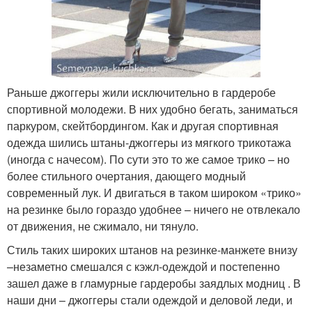
Раньше джоггеры жили исключительно в гардеробе
спортивной молодежи. В них удобно бегать, заниматься
паркуром, скейтбордингом. Как и другая спортивная
одежда шились штаны-джоггеры из мягкого трикотажа
(иногда с начесом). По сути это то же самое трико – но
более стильного очертания, дающего модный
современный лук. И двигаться в таком широком «трико»
на резинке было гораздо удобнее – ничего не отвлекало
от движения, не сжимало, ни тянуло.
Стиль таких широких штанов на резинке-манжете внизу
–незаметно смешался с кэжл-одеждой и постепенно
зашел даже в гламурные гардеробы заядлых модниц . В
наши дни – джоггеры стали одеждой и деловой леди, и