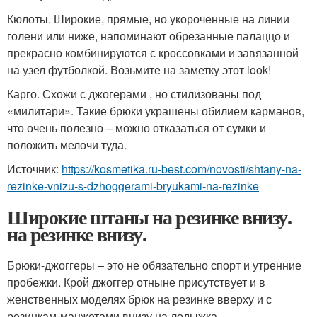
Кюлоты. Широкие, прямые, но укороченные на линии
голени или ниже, напоминают обрезанные палаццо и
прекрасно комбинируются с кроссовками и завязанной
на узел футболкой. Возьмите на заметку этот look!
Карго. Схожи с джогерами , но стилизованы под
«милитари». Такие брюки украшены обилием карманов,
что очень полезно – можно отказаться от сумки и
положить мелочи туда.
Источник:
https://kosmetika.ru-best.com/novosti/shtany-na-
rezinke-vnizu-s-dzhoggerami-bryukami-na-rezinke
Широкие штаны на резинке внизу.
на резинке внизу.
Брюки-джоггеры – это не обязательно спорт и утренние
пробежки. Крой джоггер отныне присутствует и в
женственных моделях брюк на резинке вверху и с
резинкам-манжетами внизу на лодыжка.