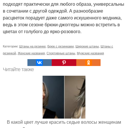
подходят практически для любого образа, универсальны
в сочетании с другой одеждой. А разнообразие
расцветок порадует даже самого искушенного модника,
ведь в этом сезоне брюки-джоггеры можно встретить в
цветах от голубого до ярко-розового.
Категории:
Штаны на резинке
,
Брюк с резинками
,
Широкие штаны
,
Штаны с
резинкой
,
Женские названия
,
Спортивные штаны
,
Мужские названия
Читайте также
В какой цвет лучше красить седые волосы женщинам