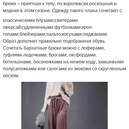
брюки – приятная к телу, по-королевски роскошная и
модная в этом сезоне. Одежду такого плана сочетают с:
классическими блузами;свитерами
оверсайз;удлиненными футболками;кроп-
топами;блейзерами;пальто;косухами;пиджаками.
Образ дополнит правильно подобранная обувь.
Сочетать бархатные брюки можно с лоферами,
туфлями-лодочками, брогами, оксфордами,
ботильонами, босоножками на низком ходу, замшевыми
полусапожками или сапогами из экокожи со скругленным
носком.