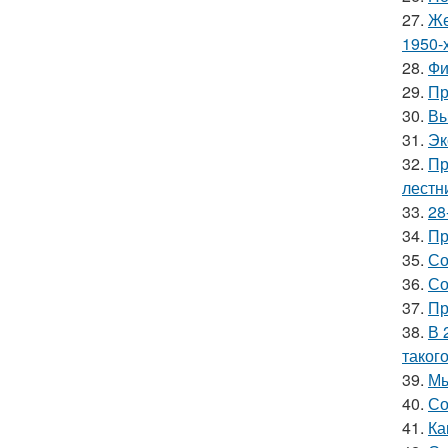
27.
Же
1950-х
28.
Фи
29.
Пр
30.
Вы
31.
Эк
32.
Пр
лестн
33.
28
34.
Пр
35.
Со
36.
Со
37.
Пр
38.
В 
таког
39.
Мы
40.
Со
41.
Ка