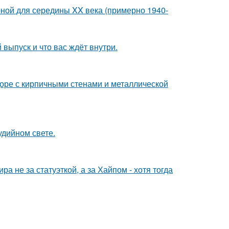
рной для середины XX века (примерно 1940-
выпуск и что вас ждёт внутри.
доре с кирпичными стенами и металлической
удийном свете.
а не за статуэткой, а за Хайпом - хотя тогда