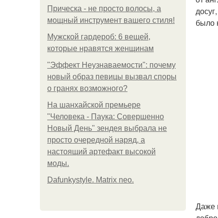
Прическа - не просто волосы, а
досуг
мощный инструмент вашего стиля!
было 
Мужской гардероб: 6 вещей,
которые нравятся женщинам
"Эффект Неузнаваемости": почему
новый образ певицы вызвал споры
о гранях возможного?
На шанхайской премьере
"Человека - Паука: Совершенно
Новый День" зендея выбрала не
просто очередной наряд, а
настоящий артефакт высокой
моды.
Dafunkystyle. Matrix neo.
Даже 
добро