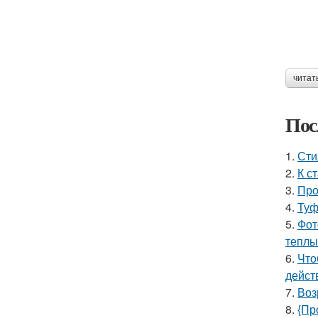
читат
Пос
1.
Сти
2.
К с
3.
Про
4.
Туф
5.
Фот
теплы
6.
Что
дейст
7.
Воз
8.
{Пр