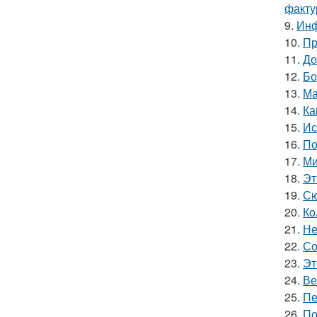
факту
9.
Инф
10.
Пр
11.
До
12.
Бо
13.
Ма
14.
Ка
15.
Ис
16.
По
17.
Ми
18.
Эт
19.
Сю
20.
Ко
21.
Не
22.
Со
23.
Эт
24.
Ве
25.
Пе
26.
По