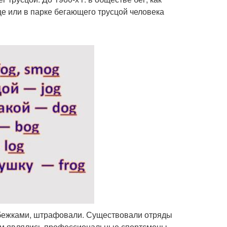
це или в парке бегающего трусцой человека
обежками, штрафовали. Существовали отряды
м являлись профессиональные спортсмены.