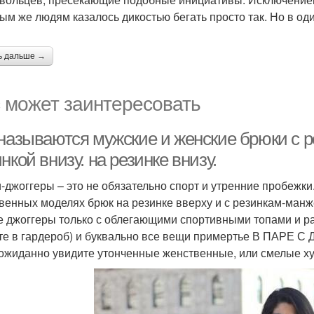
ым же людям казалось дикостью бегать просто так. Но в од
ь дальше →
 может заинтересовать
 называются мужские и женские брюки с р
нкой внизу. на резинке внизу.
-джоггеры – это не обязательно спорт и утренние пробежки.
венных моделях брюк на резинке вверху и с резинкам-манж
е джоггеры только с облегающими спортивными топами и р
те в гардероб) и буквально все вещи примертье В ПАРЕ С 
ожиданно увидите утонченные женственные, или смелые ху