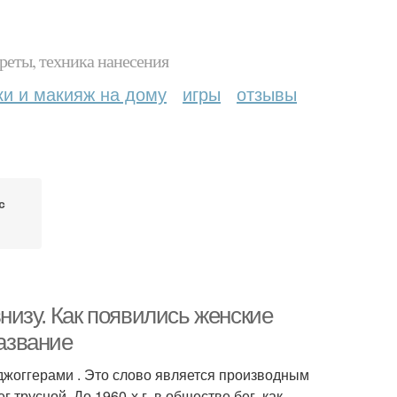
реты, техника нанесения
ки и макияж на дому
игры
отзывы
с
низу. Как появились женские
название
 джоггерами . Это слово является производным
г трусцой. До 1960-х г. в обществе бег, как