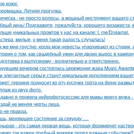
ре кожи.
ормашка. Летняя прогулка.
ическа - не просто волосы, а мощный инструмент вашего ст
брый день! Подскажите, пожалуйста, хорошего визажиста, к
льше уникальных промтов у нас на канале: t. me/Dnsamai.
стера, милые, у меня такая радость случалась!
к же мне грустно, когда мои невесты упархивают из студии, 
тория о том, как свадебный ужин для двоих вырос в камерн
дготовка к выпускному - волнительно и ответственно.
нувшим вечером состоялась церемония жара Music Awards 
и элегантные серьги станут идеальным дополнением вашего
жет: героиня подносит ко рту кусочек торта на фоне размы
ллаж из двух фото.
давно я провела нейрофотосессию для мамы моего мужа - 
здай не меняя черты лица.
о не правда.
щь, меняющее состояние за секунду ….
ньюар - это самая первая вещь, которая формирует настрое
чему так важен пробный макияж перед важным событием?