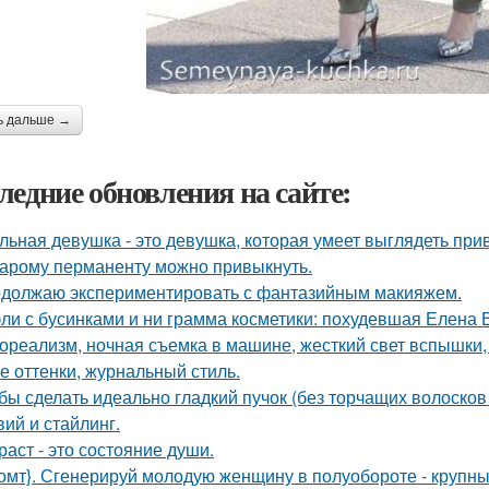
ь дальше →
ледние обновления на сайте:
льная девушка - это девушка, которая умеет выглядеть при
тарому перманенту можно привыкнуть.
должаю экспериментировать с фантазийным макияжем.
ли с бусинками и ни грамма косметики: похудевшая Елена 
ореализм, ночная съемка в машине, жесткий свет вспышки, 
е оттенки, журнальный стиль.
бы сделать идеально гладкий пучок (без торчащих волосков
вий и стайлинг.
раст - это состояние души.
омт}. Сгенерируй молодую женщину в полуобороте - крупны