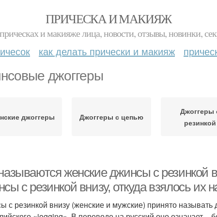
ПРИЧЕСКА И МАКИЯЖ
прическах и макияже лица, новости, отзывы, новинки, сек
ичесок
как делать прически и макияж
причес
нсовые джоггеры
Джоггеры 
нские джоггеры
Джоггеры с цепью
резинкой
 называются женские джинсы с резинкой в
сы с резинкой внизу, откуда взялось их 
ы с резинкой внизу (женские и мужские) принято называть
лийского «jogging». В переводе на русский оно означает – бе