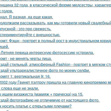
нщина 32 года, в классической форме медсестры, характе
 годов.
нал. Я разная, да еще какая.
одолжаем рассказывать, как мы готовили новый свадебный 
пускной - это про свежесть.
спериментируйте с внешностью.
омт: Фэшн - портрет в полный рост в индустриальном кори
ицей.
-Летняя певица интересную фотосессию устроила.
омт - не менять черты лица.
здай стильный, атмосферный Fashion - портрет в мягком ст
здай ультрареалистичное фото по моему селфи.
омпт 1: вертикальная 9: 16.
2002 году Гвинет пэлтроу пришла на главную кинопремию мир
о слова еще не знали.
 ищем визажиста (макияж + прическа) на 15.
здай фотографию не отличимую от настоящего фото.
к носить платье с открытыми плечами?