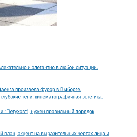
влекательно и элегантно в любои ситуации.
Ваенга произвела фурор в Выборге.
глубокие тени, кинематографичная эстетика,
 и "Петухов"), нужен правильный порядок
й план, акцент на выразительных чертах лица и