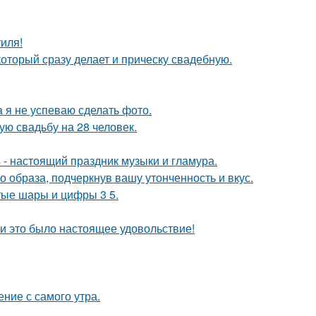
иля!
оторый сразу делает и прическу свадебную.
а я не успеваю сделать фото.
ую свадьбу на 28 человек.
- настоящий праздник музыки и гламура.
 образа, подчеркнув вашу утонченность и вкус.
тые шары и цифры 3 5.
и это было настоящее удовольствие!
ние с самого утра.