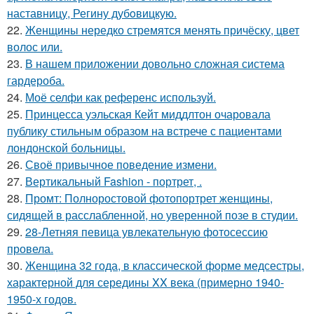
наставницу, Регину дубoвицкую.
22.
Женщины нередко стремятся менять причёску, цвет
волос или.
23.
В нашем приложении довольно сложная система
гардероба.
24.
Моё селфи как референс используй.
25.
Принцесса уэльская Кейт миддлтон очаровала
публику стильным образом на встрече с пациентами
лондонской больницы.
26.
Своё привычное поведение измени.
27.
Вертикальный Fashion - портрет, .
28.
Промт: Полноростовой фотопортрет женщины,
сидящей в расслабленной, но уверенной позе в студии.
29.
28-Летняя певица увлекательную фотосессию
провела.
30.
Женщина 32 года, в классической форме медсестры,
характерной для середины XX века (примерно 1940-
1950-х годов.