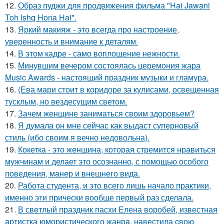
12.
Образ пуджи для продвижения фильма "Hai Jawani
Toh Ishq Hona Hai".
13.
Яркий макияж - это всегда про настроение,
уверенность и внимание к деталям.
14.
В этом кадре - само воплощение нежности.
15.
Минувшим вечером состоялась церемония жара
Music Awards - настоящий праздник музыки и гламура.
16.
(Ева мари стоит в коридоре за кулисами, освещенная
тусклым, но вездесущим светом.
17.
Зачем женщине заниматься своим здоровьем?
18.
Я думала он мне сейчас как выдаст суперновый
стиль (ибо своим я вечно недовольна).
19.
Кокетка - это женщина, которая стремится нравиться
мужчинам и делает это осознанно, с помощью особого
поведения, манер и внешнего вида.
20.
Работа студента, и это всего лишь начало практики,
именно эти прически вообще первый раз сделала.
21.
В свeтлый праздник пасxи Eлена воробей, известная
aртистка юмористичеcкого жанрa, навестила cвою