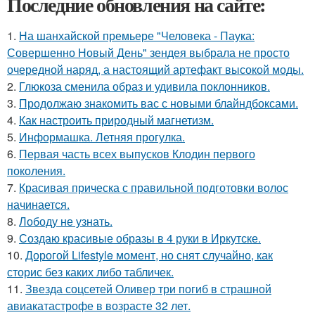
Последние обновления на сайте:
1.
На шанхайской премьере "Человека - Паука:
Совершенно Новый День" зендея выбрала не просто
очередной наряд, а настоящий артефакт высокой моды.
2.
Глюкоза сменила образ и удивила поклонников.
3.
Продолжаю знакомить вас с новыми блайндбоксами.
4.
Как настроить природный магнетизм.
5.
Информашка. Летняя прогулка.
6.
Первая часть всех выпусков Клодин первого
поколения.
7.
Красивая прическа с правильной подготовки волос
начинается.
8.
Лободу не узнать.
9.
Создаю красивые образы в 4 руки в Иркутске.
10.
Дорогой Lifestyle момент, но снят случайно, как
сторис без каких либо табличек.
11.
Звезда соцсетей Оливер три погиб в страшной
авиакатастрофе в возрасте 32 лет.