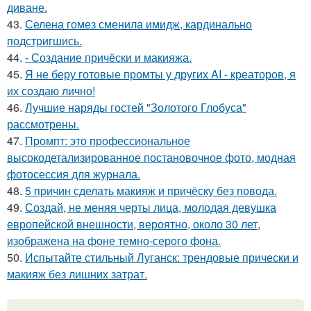
диване.
43.
Селена гомез сменила имидж, кардинально
подстригшись.
44.
- Создание причёски и макияжа.
45.
Я не беру готовые промты у других AI - креаторов, я
их создаю лично!
46.
Лучшие наряды гостей "Золотого Глобуса"
рассмотрены.
47.
Промпт: это профессиональное
высокодетализированное постановочное фото, модная
фотосессия для журнала.
48.
5 причин сделать макияж и причёску без повода.
49.
Создай, не меняя черты лица, молодая девушка
европейской внешности, вероятно, около 30 лет,
изображена на фоне темно-серого фона.
50.
Испытайте стильный Луганск: трендовые прически и
макияж без лишних затрат.