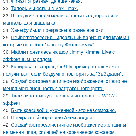
31.
Финал. Я разная, да еще какая.
32.
Теперь мы есть и в мах - max.
33.
В Госдуме предложили запретить одноразовые
мангалы для шашлыка.
34.
Ханьфу были прекрасны в разные эпохи!
35.
Нейрофотосессия - идеальный вариант для мужчин,
которые не любят "всю эту Фотосъёмку".
36.
Майли появилась на шоу Jimmy Kimmel Live с
эффектным нарядом.
37.
Копировать запрещено! Ну примерно так может
получиться, если бездумно повторять за "Звёздами".
38.
Создай фотореалистичное изображение, строго не
меняя мою внешность с загруженного фото.
39.
Твоё лицо + искусственный интеллект = WOW -
эффект!
40.
Быть красивой и ухоженной - это невозможно.
41.
Прекрасный образ для Александры.
42.
Создай фотореалистичное изображение женщины,
не меняя лица, сидящей на коричневом кожаном